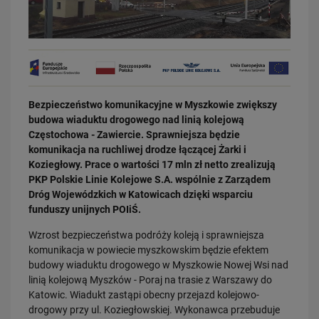
Bezpieczeństwo komunikacyjne w Myszkowie zwiększy
03.08.2026
budowa wiaduktu drogowego nad linią kolejową
Dzięki KPO kolej zmieniła Limanową
Częstochowa - Zawiercie. Sprawniejsza będzie
PRZECZYTAJ
komunikacja na ruchliwej drodze łączącej Żarki i
Koziegłowy. Prace o wartości 17 mln zł netto zrealizują
PKP Polskie Linie Kolejowe S.A. wspólnie z Zarządem
Dróg Wojewódzkich w Katowicach dzięki wsparciu
funduszy unijnych POIiŚ.
Wzrost bezpieczeństwa podróży koleją i sprawniejsza
komunikacja w powiecie myszkowskim będzie efektem
budowy wiaduktu drogowego w Myszkowie Nowej Wsi nad
linią kolejową Myszków - Poraj na trasie z Warszawy do
31.07.2026
Katowic. Wiadukt zastąpi obecny przejazd kolejowo-
Dobre zmiany dla mieszkańców Katowic. Gotowy jest ważny wiadukt
drogowy przy ul. Koziegłowskiej. Wykonawca przebuduje
drogowy