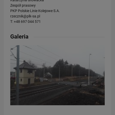
Katarzyna Głowacka
Zespół prasowy
PKP Polskie Linie Kolejowe S.A.
rzecznik@plk-sa.pl
T: +48 697 044 571
23.07.2026
Galeria
Wróci ruch pasażerski między Skierniewicami a Czachówkiem - jest
umowa na…
PRZECZYTAJ
21.07.2026
PLK SA, Politechnika Białostocka i Instytut Kolejnictwa łączą siły dla…
PRZECZYTAJ