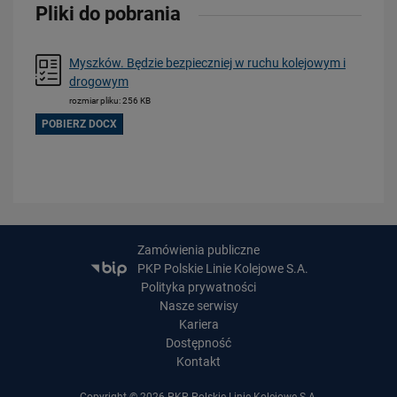
Pliki do pobrania
Myszków. Będzie bezpieczniej w ruchu kolejowym i
drogowym
rozmiar pliku: 256 KB
POBIERZ DOCX
20.07.2026
Dwie bezkolizyjne przeprawy przez tory zrewolucjonizują komunikację
w Łodzi
PRZECZYTAJ
Zamówienia publiczne
PKP Polskie Linie Kolejowe S.A.
Polityka prywatności
Nasze serwisy
Kariera
Dostępność
Kontakt