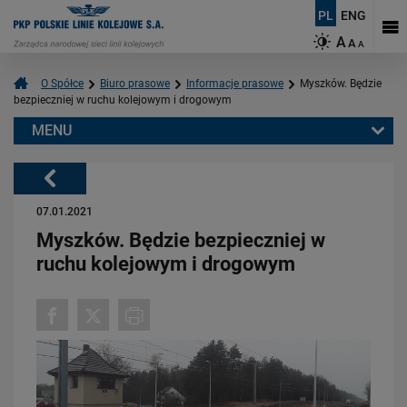
PL
ENG
A
A
A
O Spółce
Biuro prasowe
Informacje prasowe
Myszków. Będzie
bezpieczniej w ruchu kolejowym i drogowym
MENU
Warto przeczytać również:
Powrót
07.01.2021
Myszków. Będzie bezpieczniej w
ruchu kolejowym i drogowym
06.08.2026
Budujemy nowoczesną kolej na Kaszubach [FOTOGALERIA]
PRZECZYTAJ