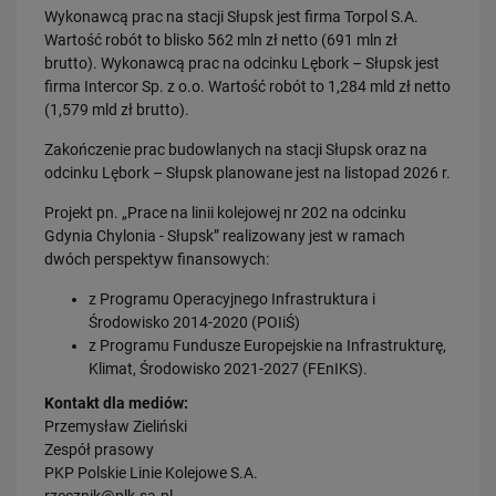
Wykonawcą prac na stacji Słupsk jest firma Torpol S.A.
PRZECZYTAJ
Wartość robót to blisko 562 mln zł netto (691 mln zł
brutto). Wykonawcą prac na odcinku Lębork – Słupsk jest
firma Intercor Sp. z o.o. Wartość robót to 1,284 mld zł netto
(1,579 mld zł brutto).
Zakończenie prac budowlanych na stacji Słupsk oraz na
odcinku Lębork – Słupsk planowane jest na listopad 2026 r.
Projekt pn. „Prace na linii kolejowej nr 202 na odcinku
Gdynia Chylonia - Słupsk” realizowany jest w ramach
16.07.2026
dwóch perspektyw finansowych:
Kolej wróci do Bytowa
PRZECZYTAJ
z Programu Operacyjnego Infrastruktura i
Środowisko 2014-2020 (POIiŚ)
z Programu Fundusze Europejskie na Infrastrukturę,
Klimat, Środowisko 2021-2027 (FEnIKS).
Kontakt dla mediów:
Przemysław Zieliński
Zespół prasowy
PKP Polskie Linie Kolejowe S.A.