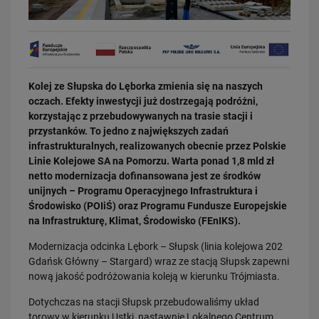
Kolej ze Słupska do Lęborka zmienia się na naszych
oczach. Efekty inwestycji już dostrzegają podróżni,
31.07.2026
korzystając z przebudowywanych na trasie stacji i
Dobre zmiany dla mieszkańców Katowic. Gotowy jest ważny wiadukt
przystanków. To jedno z największych zadań
drogowy
infrastrukturalnych, realizowanych obecnie przez Polskie
PRZECZYTAJ
Linie Kolejowe SA na Pomorzu. Warta ponad 1,8 mld zł
netto modernizacja dofinansowana jest ze środków
unijnych – Programu Operacyjnego Infrastruktura i
Środowisko (POIiŚ) oraz Programu Fundusze Europejskie
na Infrastrukturę, Klimat, Środowisko (FEnIKS).
Modernizacja odcinka Lębork – Słupsk (linia kolejowa 202
Gdańsk Główny – Stargard) wraz ze stacją Słupsk zapewni
nową jakość podróżowania koleją w kierunku Trójmiasta.
Dotychczas na stacji Słupsk przebudowaliśmy układ
30.07.2026
torowy w kierunku Ustki, nastawnię Lokalnego Centrum
Nowy wiadukt w Żorach otwarty. Bezpieczniejsze przejazdy,