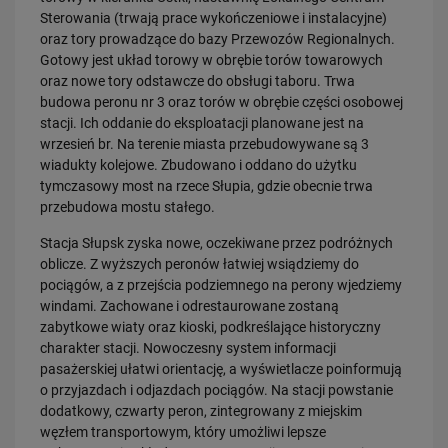
sprawniejsza…
Sterowania (trwają prace wykończeniowe i instalacyjne)
oraz tory prowadzące do bazy Przewozów Regionalnych.
PRZECZYTAJ
Gotowy jest układ torowy w obrębie torów towarowych
oraz nowe tory odstawcze do obsługi taboru. Trwa
budowa peronu nr 3 oraz torów w obrębie części osobowej
stacji. Ich oddanie do eksploatacji planowane jest na
wrzesień br. Na terenie miasta przebudowywane są 3
wiadukty kolejowe. Zbudowano i oddano do użytku
tymczasowy most na rzece Słupia, gdzie obecnie trwa
przebudowa mostu stałego.
Stacja Słupsk zyska nowe, oczekiwane przez podróżnych
28.07.2026
oblicze. Z wyższych peronów łatwiej wsiądziemy do
Bydgoszcz Fordon po zmianach. Nowe perony, większa
przepustowość i kolejny…
pociągów, a z przejścia podziemnego na perony wjedziemy
windami. Zachowane i odrestaurowane zostaną
PRZECZYTAJ
zabytkowe wiaty oraz kioski, podkreślające historyczny
charakter stacji. Nowoczesny system informacji
pasażerskiej ułatwi orientację, a wyświetlacze poinformują
o przyjazdach i odjazdach pociągów. Na stacji powstanie
dodatkowy, czwarty peron, zintegrowany z miejskim
węzłem transportowym, który umożliwi lepsze