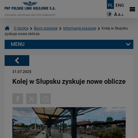
PL
ENG
A
A
A
O Spółce
Biuro prasowe
Informacje prasowe
Kolej w Słupsku
zyskuje nowe oblicze
MENU
Warto przeczytać również:
Powrót
31.07.2025
Kolej w Słupsku zyskuje nowe oblicze
03.08.2026
Dzięki KPO kolej zmieniła Limanową
PRZECZYTAJ