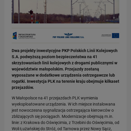
03.08.2026
Dwa projekty inwestycyjne PKP Polskich Linii Kolejowych
Dzięki KPO kolej zmieniła Limanową
S.A. podwyższą poziom bezpieczeństwa na 41
PRZECZYTAJ
skrzyżowaniach linii kolejowych z drogami publicznymi w
województwie małopolskim. Przejazdy zostaną
wyposażane w dodatkowe urządzenia ostrzegawcze lub
rogatki. Inwestycja PLK na terenie kraju obejmuje kilkaset
przejazdów.
W Małopolsce na 41 przejazdach PLK wymienia
wyeksploatowane urządzenia. W ich miejsce instalowana
jest nowoczesna sygnalizacja ostrzegająca kierowców o
zbliżających się pociągach. Modernizacje obejmują m.in.
31.07.2026
linie: z Krakowa do Oświęcimia, z Trzebini do Oświęcimia, od
Dobre zmiany dla mieszkańców Katowic. Gotowy jest ważny wiadukt
Woli Łużańskiej do Stróż, od Tarnowa przez Nowy Sącz,
drogowy