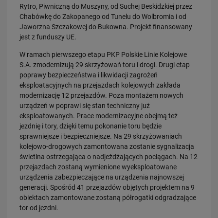
Rytro, Piwniczną do Muszyny, od Suchej Beskidzkiej przez
PRZECZYTAJ
Chabówkę do Zakopanego od Tunelu do Wolbromia i od
Jaworzna Szczakowej do Bukowna. Projekt finansowany
jest z funduszy UE.
W ramach pierwszego etapu PKP Polskie Linie Kolejowe
S.A. zmodernizują 29 skrzyżowań toru i drogi. Drugi etap
poprawy bezpieczeństwa i likwidacji zagrożeń
eksploatacyjnych na przejazdach kolejowych zakłada
modernizację 12 przejazdów. Poza montażem nowych
urządzeń w poprawi się stan techniczny już
30.07.2026
eksploatowanych. Prace modernizacyjne obejmą też
Nowy wiadukt w Żorach otwarty. Bezpieczniejsze przejazdy,
jezdnię i tory, dzięki temu pokonanie toru będzie
sprawniejsza…
sprawniejsze i bezpieczniejsze. Na 29 skrzyżowaniach
PRZECZYTAJ
kolejowo-drogowych zamontowana zostanie sygnalizacja
świetlna ostrzegająca o nadjeżdżających pociągach. Na 12
przejazdach zostaną wymienione wyeksploatowane
urządzenia zabezpieczające na urządzenia najnowszej
generacji. Spośród 41 przejazdów objętych projektem na 9
obiektach zamontowane zostaną półrogatki odgradzające
tor od jezdni.