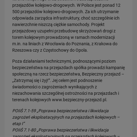
przejazdów kolejowo-drogowych. W Polsce jest ponad 12
500 przejazdów kolejowo-drogowych. Za ich utrzymanie
odpowiada zarządca infrastruktury, choć szczególnie ich
nawierzchnie niszczą ciężkie samochody. Projekt
przejazdowy uzupełni przebudowę skrzyżowań drogi z
torem kolejowym prowadzoną w ramach modernizacji
23.07.2026
m.in. na liniach z Wrocławia do Poznania, z Krakowa do
Wróci ruch pasażerski między Skierniewicami a Czachówkiem - jest
Rzeszowa czy z Częstochowy do Opola.
umowa na…
PRZECZYTAJ
Poza działaniami technicznymi, podnoszącymi poziom
bezpieczeństwa na przejazdach spółka prowadzi kampanię
społeczną na rzecz bezpieczeństwa, Bezpieczny przejazd –
„Zatrzymaj się i żyj!”. Jej celem jest podnoszenie
świadomości o zagrożeniach wynikających z
niezachowania szczególnej ostrożności na przejazdach i
terenach kolejowych
www.bezpieczny-przejazd.pl.
POIiŚ 7.1-59 „Poprawa bezpieczeństwa i likwidacja
zagrożeń eksploatacyjnych na przejazdach kolejowych –
21.07.2026
etap I”
PLK SA, Politechnika Białostocka i Instytut Kolejnictwa łączą siły dla…
POIiŚ 7.1-80 „Poprawa bezpieczeństwa i likwidacja
zagrożeń eksploatacyjnych na przejazdach kolejowych –
PRZECZYTAJ