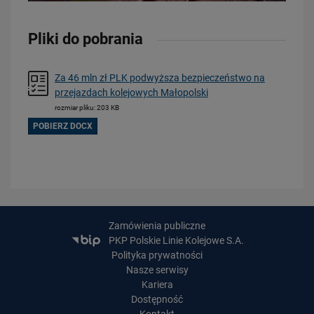
16.07.2026
Kolej wróci do Bytowa
Pliki do pobrania
PRZECZYTAJ
Za 46 mln zł PLK podwyższa bezpieczeństwo na
Obserwuj nas
przejazdach kolejowych Małopolski
rozmiar pliku: 203 KB
POBIERZ DOCX
Zamówienia publiczne
PKP Polskie Linie Kolejowe S.A.
Polityka prywatności
Nasze serwisy
Kariera
Dostępność