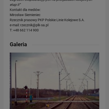
etap II”
Kontakt dla mediów:
Mirosław Siemieniec
Rzecznik prasowy PKP Polskie Linie Kolejowe S.A.
e-mail: rzecznik@plk-sa.pl
T: +48 662 114 900
Galeria
20.07.2026
Dwie bezkolizyjne przeprawy przez tory zrewolucjonizują komunikację
w Łodzi
PRZECZYTAJ