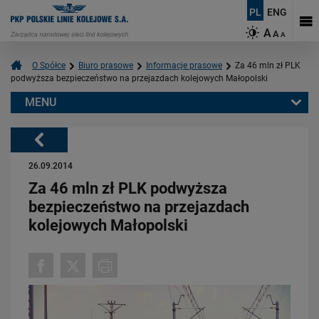
PL
ENG
A
A
A
O Spółce
Biuro prasowe
Informacje prasowe
Za 46 mln zł PLK
podwyższa bezpieczeństwo na przejazdach kolejowych Małopolski
MENU
Warto przeczytać również:
Powrót
26.09.2014
Za 46 mln zł PLK podwyższa
bezpieczeństwo na przejazdach
kolejowych Małopolski
06.08.2026
Budujemy nowoczesną kolej na Kaszubach [FOTOGALERIA]
PRZECZYTAJ