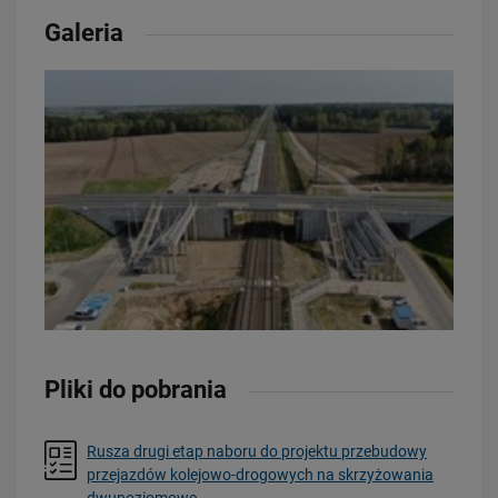
PRZECZYTAJ
Galeria
20.07.2026
Dwie bezkolizyjne przeprawy przez tory zrewolucjonizują komunikację
w Łodzi
PRZECZYTAJ
Pliki do pobrania
Rusza drugi etap naboru do projektu przebudowy
przejazdów kolejowo-drogowych na skrzyżowania