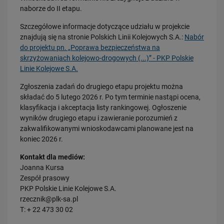
naborze do II etapu.
Szczegółowe informacje dotyczące udziału w projekcie
znajdują się na stronie Polskich Linii Kolejowych S.A.:
Nabór
do projektu pn. „Poprawa bezpieczeństwa na
skrzyżowaniach kolejowo-drogowych (...)” - PKP Polskie
Linie Kolejowe S.A.
23.07.2026
Wróci ruch pasażerski między Skierniewicami a Czachówkiem - jest
Zgłoszenia zadań do drugiego etapu projektu można
umowa na…
składać do 5 lutego 2026 r. Po tym terminie nastąpi ocena,
klasyfikacja i akceptacja listy rankingowej. Ogłoszenie
PRZECZYTAJ
wyników drugiego etapu i zawieranie porozumień z
zakwalifikowanymi wnioskodawcami planowane jest na
koniec 2026 r.
Kontakt dla mediów:
Joanna Kursa
Zespół prasowy
PKP Polskie Linie Kolejowe S.A.
rzecznik@plk-sa.pl
T: + 22 473 30 02
21.07.2026
PLK SA, Politechnika Białostocka i Instytut Kolejnictwa łączą siły dla…