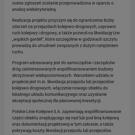
Dobre zmiany dla mieszkańców Katowic. Gotowy jest ważny wiadukt
ocena zgłoszeń zostanie przeprowadzona w oparciu o
drogowy
analizę wielokryterialną.
PRZECZYTAJ
Realizacja projektu przyczyni się do ograniczenia liczby
zdarzeń na przejazdach kolejowo-drogowych, usprawni
ruch kolejowy i drogowy, a także pozwoli na likwidację tzw.
„wąskich gardeł”, które szczególnie w godzinach szczytu
prowadzą do utrudnień związanych z dużym natężeniem
ruchu.
Program adresowany jest do samorządów i zarządców
dróg zainteresowanych współfinansowaniem budowy
30.07.2026
skrzyżowań wielopoziomowych. Warunkiem udziału w
Nowy wiadukt w Żorach otwarty. Bezpieczniejsze przejazdy,
projekcie jest m.in. likwidacja przejazdu lub przejazdów
sprawniejsza…
kolejowo-drogowych, włączenie nowego obiektu do
PRZECZYTAJ
lokalnego układu komunikacyjnego oraz uzyskanie
akceptacji społecznej dla planowanej inwestycji.
Polskie Linie Kolejowe S.A. zapewniają współfinansowanie
części obiektu znajdującego się nad lub pod linią kolejową
oraz dokumentacji projektowej w tym zakresie, a także
pokrywają koszty likwidacji przejazdu lub przejazdów.