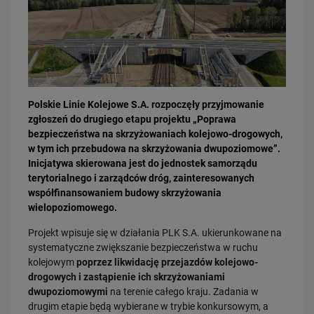
Polskie Linie Kolejowe S.A. rozpoczęły przyjmowanie
zgłoszeń do drugiego etapu projektu „Poprawa
03.08.2026
bezpieczeństwa na skrzyżowaniach kolejowo-drogowych,
Dzięki KPO kolej zmieniła Limanową
w tym ich przebudowa na skrzyżowania dwupoziomowe”.
PRZECZYTAJ
Inicjatywa skierowana jest do jednostek samorządu
terytorialnego i zarządców dróg, zainteresowanych
współfinansowaniem budowy skrzyżowania
wielopoziomowego.
Projekt wpisuje się w działania PLK S.A. ukierunkowane na
systematyczne zwiększanie bezpieczeństwa w ruchu
kolejowym
poprzez likwidację przejazdów kolejowo-
drogowych i zastąpienie ich skrzyżowaniami
dwupoziomowymi
na terenie całego kraju. Zadania w
31.07.2026
drugim etapie będą wybierane w trybie konkursowym, a