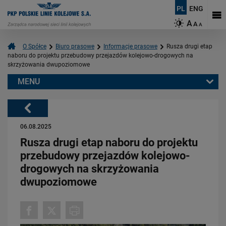
PL
ENG
A
A
A
O Spółce
Biuro prasowe
Informacje prasowe
Rusza drugi etap
naboru do projektu przebudowy przejazdów kolejowo-drogowych na
skrzyżowania dwupoziomowe
MENU
Warto przeczytać również:
Powrót
06.08.2025
Rusza drugi etap naboru do projektu
przebudowy przejazdów kolejowo-
drogowych na skrzyżowania
dwupoziomowe
06.08.2026
Budujemy nowoczesną kolej na Kaszubach [FOTOGALERIA]
PRZECZYTAJ