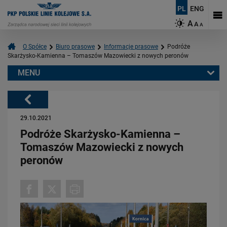
PL
ENG
A
A
A
O Spółce
Biuro prasowe
Informacje prasowe
Podróże
Skarżysko-Kamienna – Tomaszów Mazowiecki z nowych peronów
MENU
Warto przeczytać również:
Powrót
29.10.2021
Podróże Skarżysko-Kamienna –
Tomaszów Mazowiecki z nowych
peronów
06.08.2026
Budujemy nowoczesną kolej na Kaszubach [FOTOGALERIA]
PRZECZYTAJ