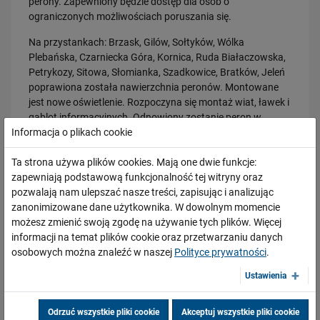
perony. Zapewniony będzie dostęp dla osób o
ograniczonych możliwościach poruszania się.
PRZECZYTAJ
Na przystankach: Brzask, Gilów, Sołtyków, Wólka
Plebańska, Czarniecka Góra, Kornica, Ruda Białaczowska,
Petrykozy, Sitowa, Słomianka, Szadkowice, Bratków, Jeleń
poprawiona została nawierzchnia peronów. Montowane
jest nowe oświetlenie. Rozpoczyna się montaż wiat, ławek i
gablot informacyjnych. Odnowiony zostanie peron w
Informacja o plikach cookie
Wąsoczu Koneckim.
Nowe tory i przebudowane przejazdy
Ta strona używa plików cookies. Mają one dwie funkcje:
30.07.2026
zapewniają podstawową funkcjonalność tej witryny oraz
Nowy wiadukt w Żorach otwarty. Bezpieczniejsze przejazdy,
Są już nowe tory na stacjach Końskie i Stąporków.
sprawniejsza…
pozwalają nam ulepszać nasze treści, zapisując i analizując
Zapewniony będzie sprawny przejazd pociągów
zanonimizowane dane użytkownika. W dowolnym momencie
PRZECZYTAJ
pasażerskich i towarowych. Budowany jest tor przy nowym
możesz zmienić swoją zgodę na używanie tych plików. Więcej
peronie w Opocznie. Kierowcy korzystają z
informacji na temat plików cookie oraz przetwarzaniu danych
przebudowanych przejazdów kolejowo-drogowych w
osobowych można znaleźć w naszej
Polityce prywatności
.
Końskich i Bliżynie.
Ustawienia
Prace są realizowane w ramach zadania „Rewitalizacja
peronów na linii kolejowej nr 25 Łódź Kaliska - Dębica, odc.
Odrzuć wszystkie pliki cookie
Akceptuj wszystkie pliki cookie
Tomaszów Mazowiecki – Skarżysko-Kamienna (różne