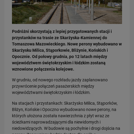
Podróżni skorzystają z lepiej przygotowanych stacji i
przystanków na trasie ze Skarżyska-Kamiennej do
Tomaszowa Mazowieckiego. Nowe perony wybudowano w
03.08.2026
Skarżysku Milica, Stąporkowie, Bliżynie, Końskich i
Dzięki KPO kolej zmieniła Limanową
Opocznie. Od połowy grudnia, po 12 latach między
PRZECZYTAJ
województwem świętokrzyskim i łódzkim zostaną
wznowione połączenia kolejowe.
W grudniu, od nowego rozkładu jazdy zaplanowano
przywrócenie połączeń pasażerskich między
województwami świętokrzyskim i łódzkim.
Na stacjach i przystankach: Skarżysko Milica, Stąporków,
Bliżyn, Końskie i Opoczno wybudowano nowe perony, na
których ułożona została nawierzchnia z płyt wraz ze
ścieżkami naprowadzającymi dla niewidomych i
31.07.2026
niedowidzących. W budowie są pochylnie i drogi dojścia na
Dobre zmiany dla mieszkańców Katowic. Gotowy jest ważny wiadukt
drogowy