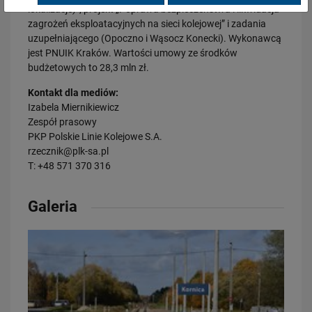
lokalizacje)”, projekt „Poprawa bezpieczeństwa i likwidacja
zagrożeń eksploatacyjnych na sieci kolejowej” i zadania
28.07.2026
uzupełniającego (Opoczno i Wąsocz Konecki). Wykonawcą
Bydgoszcz Fordon po zmianach. Nowe perony, większa
jest PNUIK Kraków. Wartości umowy ze środków
przepustowość i kolejny…
budżetowych to 28,3 mln zł.
PRZECZYTAJ
Kontakt dla mediów:
Izabela Miernikiewicz
Zespół prasowy
PKP Polskie Linie Kolejowe S.A.
rzecznik@plk-sa.pl
T: +48 571 370 316
Galeria
23.07.2026
Nowe perony, windy i szybsze pociągi. Polskie Linie Kolejowe S.A.
pokazują…
PRZECZYTAJ