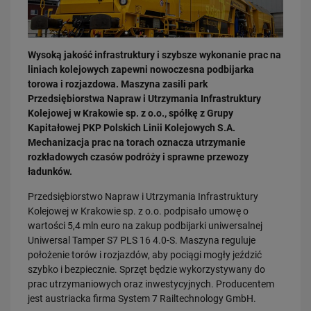
Wysoką jakość infrastruktury i szybsze wykonanie prac na
liniach kolejowych zapewni nowoczesna podbijarka
torowa i rozjazdowa. Maszyna zasili park
Przedsiębiorstwa Napraw i Utrzymania Infrastruktury
31.07.2026
Kolejowej w Krakowie sp. z o.o., spółkę z Grupy
Dobre zmiany dla mieszkańców Katowic. Gotowy jest ważny wiadukt
Kapitałowej PKP Polskich Linii Kolejowych S.A.
drogowy
Mechanizacja prac na torach oznacza utrzymanie
PRZECZYTAJ
rozkładowych czasów podróży i sprawne przewozy
ładunków.
Przedsiębiorstwo Napraw i Utrzymania Infrastruktury
Kolejowej w Krakowie sp. z o.o. podpisało umowę o
wartości 5,4 mln euro na zakup podbijarki uniwersalnej
Uniwersal Tamper S7 PLS 16 4.0-S. Maszyna reguluje
położenie torów i rozjazdów, aby pociągi mogły jeździć
szybko i bezpiecznie. Sprzęt będzie wykorzystywany do
prac utrzymaniowych oraz inwestycyjnych. Producentem
30.07.2026
jest austriacka firma System 7 Railtechnology GmbH.
Nowy wiadukt w Żorach otwarty. Bezpieczniejsze przejazdy,