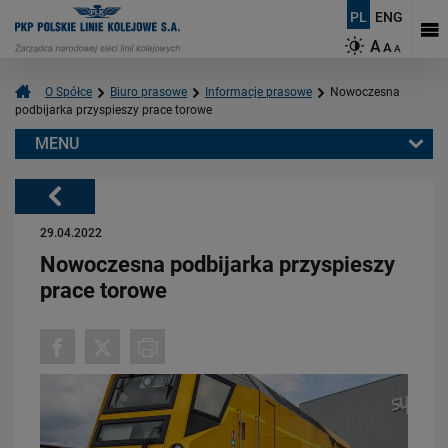
PL
ENG
A
A
A
O Spółce
Biuro prasowe
Informacje prasowe
Nowoczesna
podbijarka przyspieszy prace torowe
MENU
Warto przeczytać również:
Powrót
29.04.2022
Nowoczesna podbijarka przyspieszy
prace torowe
03.08.2026
Dzięki KPO kolej zmieniła Limanową
PRZECZYTAJ