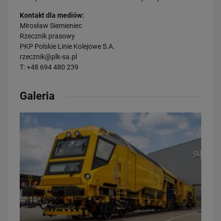
Kontakt dla mediów:
Mirosław Siemieniec
Rzecznik prasowy
PKP Polskie Linie Kolejowe S.A.
rzecznik@plk-sa.pl
T: +48 694 480 239
21.07.2026
PLK SA, Politechnika Białostocka i Instytut Kolejnictwa łączą siły dla…
Galeria
PRZECZYTAJ
20.07.2026
Dwie bezkolizyjne przeprawy przez tory zrewolucjonizują komunikację
w Łodzi