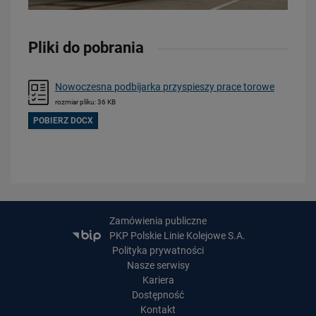
PRZECZYTAJ
Pliki do pobrania
Nowoczesna podbijarka przyspieszy prace torowe
rozmiar pliku: 36 KB
POBIERZ DOCX
16.07.2026
Kolej wróci do Bytowa
PRZECZYTAJ
Zamówienia publiczne
PKP Polskie Linie Kolejowe S.A.
Polityka prywatności
Nasze serwisy
Kariera
Dostępność
Kontakt