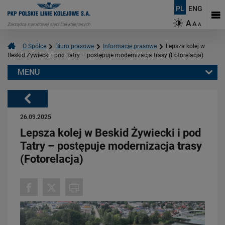
PL
ENG
A
A
A
O Spółce
Biuro prasowe
Informacje prasowe
Lepsza kolej w
Beskid Żywiecki i pod Tatry – postępuje modernizacja trasy (Fotorelacja)
MENU
Warto przeczytać również:
Powrót
26.09.2025
Lepsza kolej w Beskid Żywiecki i pod
Tatry – postępuje modernizacja trasy
(Fotorelacja)
06.08.2026
Budujemy nowoczesną kolej na Kaszubach [FOTOGALERIA]
PRZECZYTAJ