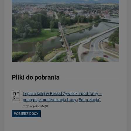
23.07.2026
Wróci ruch pasażerski między Skierniewicami a Czachówkiem - jest
umowa na…
PRZECZYTAJ
Pliki do pobrania
Lepsza kolej w Beskid Żywiecki i pod Tatry –
postępuje modernizacja trasy (Fotorelacja)
rozmiar pliku: 55 KB
POBIERZ DOCX
21.07.2026
PLK SA, Politechnika Białostocka i Instytut Kolejnictwa łączą siły dla…
PRZECZYTAJ