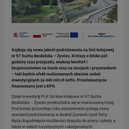
03.08.2026
Szykuje się nowa jakość podróżowania na linii kolejowej
Dzięki KPO kolej zmieniła Limanową
nr 97 Sucha Beskidzka – Żywiec. Krótszy o blisko pół
PRZECZYTAJ
godziny czas przejazdu, większy komfort i
bezpieczeństwo na trasie oraz na stacjach i przystankach
– taki będzie efekt realizowanych obecnie zadań
inwestycyjnych za 440 mln zł netto. Przedsięwzięcie
finansowane jest z KPO.
Dzięki inwestycji PLK SA linia kolejowa nr 97 Sucha
Beskidzka – Żywiec przekształca się w nowoczesną trasę.
Pod koniec przyszłego roku pasażerowie zyskają nowy
standard podróżowania w Beskid Żywiecki i pod Tatry.
31.07.2026
Będą dogodniejsze możliwości dojazdu do pracy i szkoły, a
Dobre zmiany dla mieszkańców Katowic. Gotowy jest ważny wiadukt
także w celach turystycznych i okazjonalnych.
drogowy