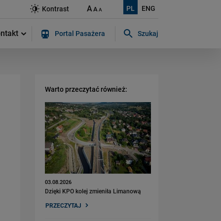
A
PL
ENG
Kontrast
A
A
ntakt
Portal Pasażera
Szukaj
Szukaj w serwisie...
Warto przeczytać również:
03.08.2026
Dzięki KPO kolej zmieniła Limanową
PRZECZYTAJ