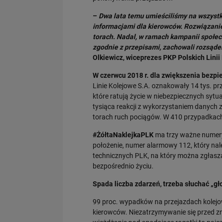
–
Dwa lata temu umieściliśmy na wszystk
informacjami dla kierowców. Rozwiązanie 
torach. Nadal, w ramach kampanii społec
zgodnie z przepisami, zachowali rozsąd
Olkiewicz, wiceprezes PKP Polskich Linii
W czerwcu 2018 r. dla zwiększenia bezp
Linie Kolejowe S.A. oznakowały 14 tys. p
które ratują życie w niebezpiecznych syt
tysiąca reakcji z wykorzystaniem danych
torach ruch pociągów. W 410 przypadkach 
#ŻółtaNaklejkaPLK
ma trzy ważne numery.
położenie, numer alarmowy 112, który nale
technicznych PLK, na który można zgłasza
bezpośrednio życiu.
Spada liczba zdarzeń, trzeba słuchać „g
99 proc. wypadków na przejazdach kolejo
kierowców. Niezatrzymywanie się przed zn