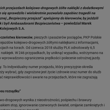
ich przejazdach kolejowo-drogowych żółte naklejki z dodatkowymi
się sprawdziło i wielokrotnie pozwalało zapobiec tragedii na
znej „Bezpieczny przejazd” apelujemy do kierowców, by jeździli
ek i byli Ambasadorami Bezpieczeństwa
– powiedział Marek
 Kolejowych S.A.
ieczeństwa kierowców
, pieszych i pasażerów pociągów, PKP Polskie
rzejazdów kolejowo-drogowych żółtymi naklejkami z informacjami,
uacjach na torach. Od czerwca 2018 służby PLK odnotowały 6,5
 z naklejek. W 246 przypadkach, by uniknąć wypadku, wstrzymano na
wprowadzono ograniczenia prędkości i polecenie ostrożnej jazdy.
 To Indywidualny numer przejazdu, który precyzyjnie określa
ży wybrać, gdy zagrożone jest życie i zdrowie oraz numer do służb
ć nieprawidłowości i awarie na przejazdach, które nie zagrażają
łosu rozsądku”
wo-drogowych wynika z nieostrożności, pośpiechu i brawury
akiem stop, ignorowanie czerwonych świateł, omijanie zamkniętych i