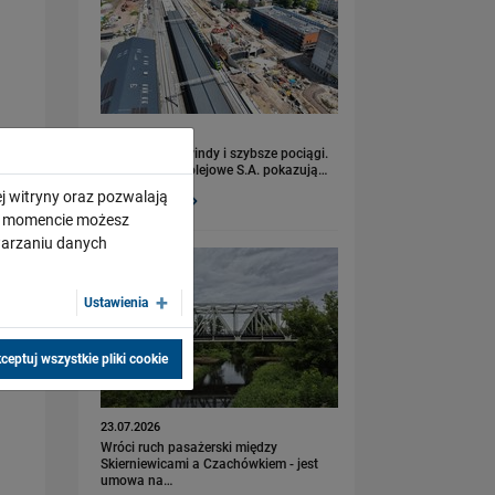
23.07.2026
Nowe perony, windy i szybsze pociągi.
Polskie Linie Kolejowe S.A. pokazują…
j witryny oraz pozwalają
PRZECZYTAJ
ym momencie możesz
twarzaniu danych
Ustawienia
ceptuj wszystkie pliki cookie
23.07.2026
Wróci ruch pasażerski między
Skierniewicami a Czachówkiem - jest
umowa na…