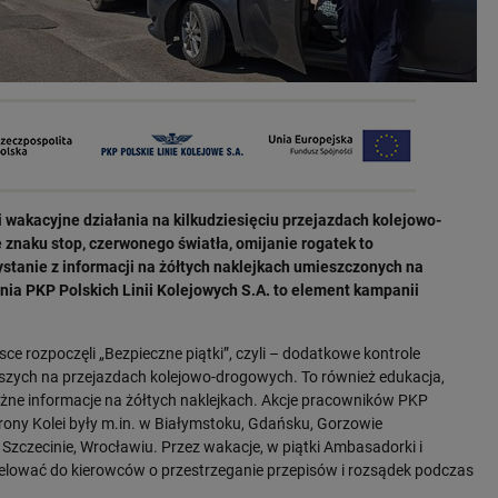
wakacyjne działania na kilkudziesięciu przejazdach kolejowo-
 znaku stop, czerwonego światła, omijanie rogatek to
ystanie z informacji na żółtych naklejkach umieszczonych na
nia PKP Polskich Linii Kolejowych S.A. to element kampanii
e rozpoczęli „Bezpieczne piątki”, czyli – dodatkowe kontrole
szych na przejazdach kolejowo-drogowych. To również edukacja,
ażne informacje na żółtych naklejkach. Akcje pracowników PKP
chrony Kolei były m.in. w Białymstoku, Gdańsku, Gorzowie
 Szczecinie, Wrocławiu. Przez wakacje, w piątki Ambasadorki i
ować do kierowców o przestrzeganie przepisów i rozsądek podczas