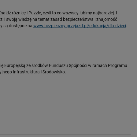
ajdź różnicę i Puzzle, czyli to co wszyscy lubimy najbardziej. I
zili swoją wiedzę na temat zasad bezpieczeństwa i znajomość
ry są dostępne na
www.bezpieczny-przejazd.pl/edukacja/dla-dzieci
.
Unię Europejską ze środków Funduszu Spójności w ramach Programu
jnego Infrastruktura i Środowisko.