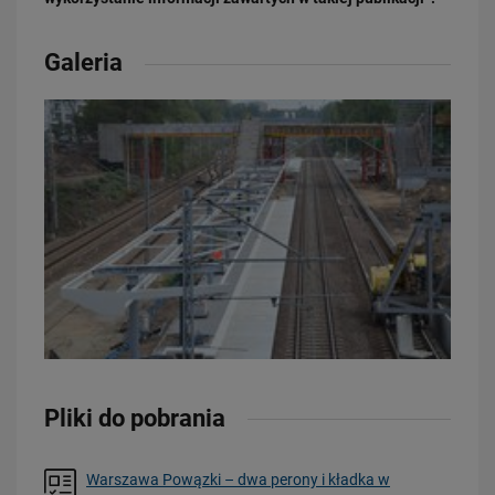
Galeria
20.07.2026
Dwie bezkolizyjne przeprawy przez tory zrewolucjonizują komunikację
w Łodzi
PRZECZYTAJ
Pliki do pobrania
Warszawa Powązki – dwa perony i kładka w