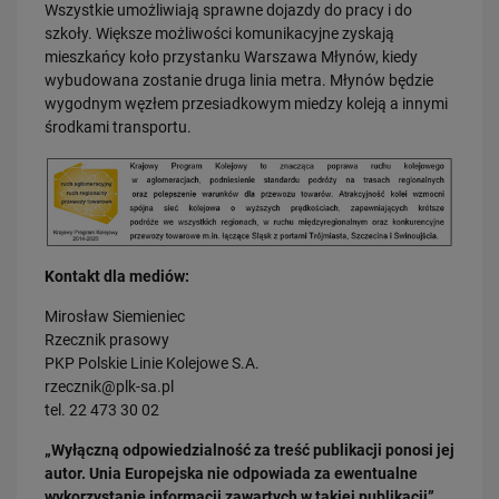
Wszystkie umożliwiają sprawne dojazdy do pracy i do
szkoły. Większe możliwości komunikacyjne zyskają
mieszkańcy koło przystanku Warszawa Młynów, kiedy
wybudowana zostanie druga linia metra. Młynów będzie
wygodnym węzłem przesiadkowym miedzy koleją a innymi
środkami transportu.
23.07.2026
Wróci ruch pasażerski między Skierniewicami a Czachówkiem - jest
umowa na…
PRZECZYTAJ
Kontakt dla mediów:
Mirosław Siemieniec
Rzecznik prasowy
PKP Polskie Linie Kolejowe S.A.
rzecznik@plk-sa.pl
tel. 22 473 30 02
21.07.2026
„Wyłączną odpowiedzialność za treść publikacji ponosi jej
PLK SA, Politechnika Białostocka i Instytut Kolejnictwa łączą siły dla…
autor. Unia Europejska nie odpowiada za ewentualne
wykorzystanie informacji zawartych w takiej publikacji”.
PRZECZYTAJ