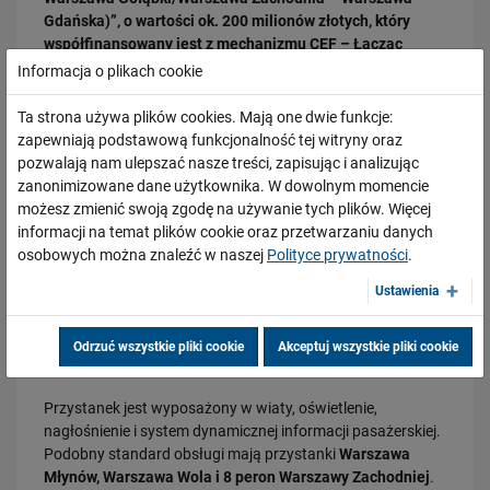
Gdańska)”, o wartości ok. 200 milionów złotych, który
współfinansowany jest z mechanizmu CEF – Łącząc
28.07.2026
Europę.
Informacja o plikach cookie
Bydgoszcz Fordon po zmianach. Nowe perony, większa
przepustowość i kolejny…
Efektem budowy przystanku Warszawa Powązki i
Ta strona używa plików cookies. Mają one dwie funkcje:
PRZECZYTAJ
modernizacji mostu Gdańskiego będzie zwiększenie
zapewniają podstawową funkcjonalność tej witryny oraz
możliwości przepustowych linii. Da to przewoźnikom
pozwalają nam ulepszać nasze treści, zapisując i analizując
możliwość przejazdu pociągami w takcie. Możliwe jest
zanonimizowane dane użytkownika. W dowolnym momencie
zwiększenie liczby połączeń po linii obwodowej z 60 do
możesz zmienić swoją zgodę na używanie tych plików. Więcej
około 100 pociągów.
informacji na temat plików cookie oraz przetwarzaniu danych
osobowych można znaleźć w naszej
Polityce prywatności
.
Od października zeszłego roku podróżni korzystają z
„nowej” linii obwodowej
Ustawienia
Zupełnie nowym przystankiem na mapie stolicy jest
Warszawa Koło
przy ulicy Obozowej. Wygodne dojście na
23.07.2026
Odrzuć wszystkie pliki cookie
Akceptuj wszystkie pliki cookie
Nowe perony, windy i szybsze pociągi. Polskie Linie Kolejowe S.A.
perony zapewniają windy i pochylnie.
pokazują…
Przystanek jest wyposażony w wiaty, oświetlenie,
PRZECZYTAJ
nagłośnienie i system dynamicznej informacji pasażerskiej.
Podobny standard obsługi mają przystanki
Warszawa
Młynów, Warszawa Wola i 8 peron Warszawy Zachodniej
.