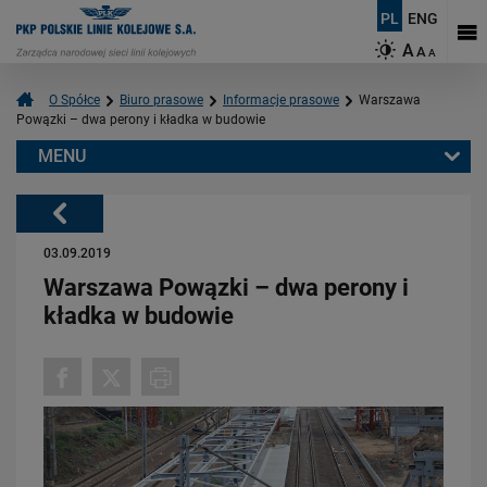
PL
ENG
A
A
A
O Spółce
Biuro prasowe
Informacje prasowe
Warszawa
Powązki – dwa perony i kładka w budowie
MENU
Warto przeczytać również:
Powrót
03.09.2019
Warszawa Powązki – dwa perony i
kładka w budowie
06.08.2026
Budujemy nowoczesną kolej na Kaszubach [FOTOGALERIA]
PRZECZYTAJ