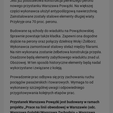
Jest już podstawowa konstrukcja pierwszego peronu
nowego przystanku Warszawa Powązki. Na większej
PRZECZYTAJ
części wykonawca ułożył antypoślizgową nawierzchnię.
Zainstalowane zostały stalowe elementy długiej wiaty.
Przykryje ona 70 proc. peronu.
Budowane są schody do wiaduktu na Powązkowskiej.
Sprawnie powstaje także kładka. Zapewni ona dogodne
dojście na perony oraz połączy dzielnicę Wolę i Żoliborz.
Wykonawca zamontował stalowy stelaż między filarami.
Na nim wykonana zostanie żelbetowa konstrukcja przęsła.
Osadzone będą elementy zabytkowego wiaduktu znad ul.
30.07.2026
Obozowej. W ten sposób historyczne elementy będą nadal
Nowy wiadukt w Żorach otwarty. Bezpieczniejsze przejazdy,
sprawniejsza…
wykorzystane i związane z koleją.
PRZECZYTAJ
Prowadzenie prac odbywa się przy zachowaniu ruchu
pociągów pasażerskich i towarowych. Wymaga to od
wykonawcy szczególnej uwagi i odpowiedniego
przygotowywania kolejnych etapów prac.
Przystanek Warszawa Powązki jest budowany w ramach
projektu „Prace na linii obwodowej w Warszawie (odc.
Warszawa Gołąbki/Warszawa Zachodnia – Warszawa