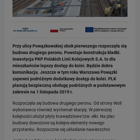
Przy ulicy Powązkowskiej obok pierwszego rozpoczęła się
03.08.2026
budowa drugiego peronu. Powstaje konstrukcja kładki.
Dzięki KPO kolej zmieniła Limanową
Inwestycja PKP Polskich Linii Kolejowych S.A. to dla
PRZECZYTAJ
mieszkańców lepszy dostęp do kolei. Będzie dobra
komunikacja. Jeszcze w tym roku Warszawa Powązki
zapewni podróżnym dodatkowy dostęp do kolei. PLK
planują bezpieczną obsługę podróżnych w podstawowym
zakresie na 1 listopada 2019 r.
Rozpoczęła się budowa drugiego peronu. Od strony Woli
wykonawca również wyrównał skarpę. W pierwszej
kolejności ułożył płyty krawędziowe tzw. elki. Na plac
budowy dowożone są kolejne elementy nowego
31.07.2026
przystanku. Rozpocznie się układanie nawierzchni.
Dobre zmiany dla mieszkańców Katowic. Gotowy jest ważny wiadukt
drogowy