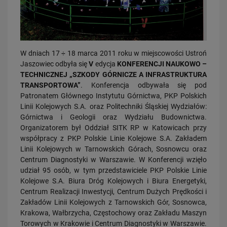
W dniach 17 ÷ 18 marca 2011 roku w miejscowości Ustroń
Jaszowiec odbyła się
V
edycja
KONFERENCJI NAUKOWO –
TECHNICZNEJ „SZKODY GÓRNICZE A INFRASTRUKTURA
03.08.2026
TRANSPORTOWA”
. Konferencja odbywała się pod
Dzięki KPO kolej zmieniła Limanową
Patronatem Głównego Instytutu Górnictwa, PKP Polskich
PRZECZYTAJ
Linii Kolejowych S.A. oraz Politechniki Śląskiej Wydziałów:
Górnictwa i Geologii oraz Wydziału Budownictwa.
Organizatorem był Oddział SITK RP w Katowicach przy
współpracy z PKP Polskie Linie Kolejowe S.A. Zakładem
Linii Kolejowych w Tarnowskich Górach, Sosnowcu oraz
Centrum Diagnostyki w Warszawie. W Konferencji wzięło
udział 95 osób, w tym przedstawiciele PKP Polskie Linie
Kolejowe S.A. Biura Dróg Kolejowych i Biura Energetyki,
Centrum Realizacji Inwestycji, Centrum Dużych Prędkości i
Zakładów Linii Kolejowych z Tarnowskich Gór, Sosnowca,
31.07.2026
Krakowa, Wałbrzycha, Częstochowy oraz Zakładu Maszyn
Dobre zmiany dla mieszkańców Katowic. Gotowy jest ważny wiadukt
Torowych w Krakowie i Centrum Diagnostyki w Warszawie.
drogowy