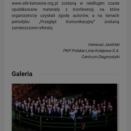
www.sitk-katowice.org.pl zostaną w niedługim czasie
opublikowane materiały z Konferencji, na które
organizatorzy uzyskali zgodę autorów, a na łamach
periodyku „Przegląd Komunikacyjny” zostaną
zamieszczone referaty.
Ireneusz Jasiński
PKP Polskie Linie Kolejowe S.A.
Centrum Diagnostyki
20.07.2026
Dwie bezkolizyjne przeprawy przez tory zrewolucjonizują komunikację
w Łodzi
Galeria
PRZECZYTAJ