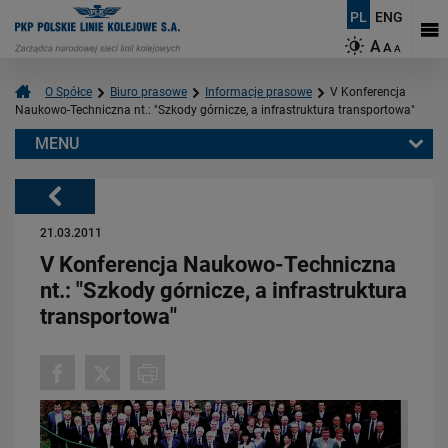
PL
ENG
A
A
A
O Spółce
Biuro prasowe
Informacje prasowe
V Konferencja
Naukowo-Techniczna nt.: "Szkody górnicze, a infrastruktura transportowa"
MENU
Warto przeczytać również:
Powrót
21.03.2011
V Konferencja Naukowo-Techniczna
nt.: "Szkody górnicze, a infrastruktura
transportowa"
06.08.2026
Budujemy nowoczesną kolej na Kaszubach [FOTOGALERIA]
PRZECZYTAJ