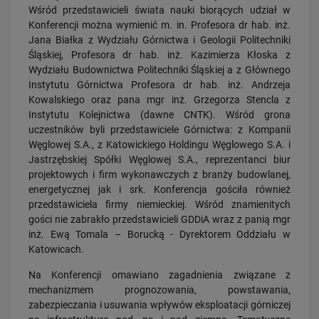
Wśród przedstawicieli świata nauki biorących udział w
PRZECZYTAJ
Konferencji można wymienić m. in. Profesora dr hab. inż.
Jana Białka z Wydziału Górnictwa i Geologii Politechniki
Śląskiej, Profesora dr hab. inż. Kazimierza Kłoska z
Wydziału Budownictwa Politechniki Śląskiej a z Głównego
Instytutu Górnictwa Profesora dr hab. inż. Andrzeja
Kowalskiego oraz pana mgr inż. Grzegorza Stencla z
Instytutu Kolejnictwa (dawne CNTK). Wśród grona
uczestników byli przedstawiciele Górnictwa: z Kompanii
Węglowej S.A., z Katowickiego Holdingu Węglowego S.A. i
Jastrzębskiej Spółki Węglowej S.A., reprezentanci biur
30.07.2026
projektowych i firm wykonawczych z branży budowlanej,
Nowy wiadukt w Żorach otwarty. Bezpieczniejsze przejazdy,
sprawniejsza…
energetycznej jak i srk. Konferencja gościła również
przedstawiciela firmy niemieckiej. Wśród znamienitych
PRZECZYTAJ
gości nie zabrakło przedstawicieli GDDiA wraz z panią mgr
inż. Ewą Tomala – Borucką - Dyrektorem Oddziału w
Katowicach.
Na Konferencji omawiano zagadnienia związane z
mechanizmem prognozowania, powstawania,
zabezpieczania i usuwania wpływów eksploatacji górniczej