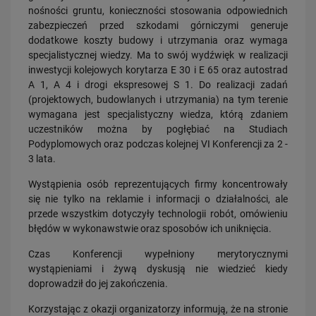
nośności gruntu, konieczności stosowania odpowiednich
zabezpieczeń przed szkodami górniczymi generuje
dodatkowe koszty budowy i utrzymania oraz wymaga
specjalistycznej wiedzy. Ma to swój wydźwięk w realizacji
inwestycji kolejowych korytarza E 30 i E 65 oraz autostrad
A 1, A 4 i drogi ekspresowej S 1. Do realizacji zadań
23.07.2026
(projektowych, budowlanych i utrzymania) na tym terenie
Wróci ruch pasażerski między Skierniewicami a Czachówkiem - jest
wymagana jest specjalistyczny wiedza, którą zdaniem
umowa na…
uczestników można by pogłębiać na Studiach
PRZECZYTAJ
Podyplomowych oraz podczas kolejnej VI Konferencji za 2 -
3 lata.
Wystąpienia osób reprezentujących firmy koncentrowały
się nie tylko na reklamie i informacji o działalności, ale
przede wszystkim dotyczyły technologii robót, omówieniu
błędów w wykonawstwie oraz sposobów ich uniknięcia.
Czas Konferencji wypełniony merytorycznymi
wystąpieniami i żywą dyskusją nie wiedzieć kiedy
21.07.2026
doprowadził do jej zakończenia.
PLK SA, Politechnika Białostocka i Instytut Kolejnictwa łączą siły dla…
Korzystając z okazji organizatorzy informują, że na stronie
PRZECZYTAJ