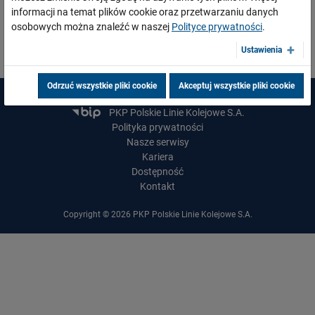
Państwa"
informacji na temat plików cookie oraz przetwarzaniu danych
osobowych można znaleźć w naszej
Polityce prywatności
.
więcej.....
Ustawienia
Odrzuć wszystkie pliki cookie
Akceptuj wszystkie pliki cookie
Zamówienia publiczne
PKP Polskie Linie Kolejowe S.A.
03.08.2026
Dzięki KPO kolej zmieniła Limanową
Polityka prywatności
Nasze serwisy
PRZECZYTAJ
Kariera
Dostępność
Kontakt
Copyright © 2026 PKP Polskie Linie Kolejowe S.A.
31.07.2026
Dobre zmiany dla mieszkańców Katowic. Gotowy jest ważny wiadukt
drogowy