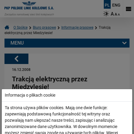
PL
ENG
A
A
A
O Spółce
Biuro prasowe
Informacje prasowe
Trakcją
elektryczną przez Miedzylesie!
MENU
Warto przeczytać również:
Powrót
16.12.2008
Trakcją elektryczną przez
Miedzylesie!
Informacja o plikach cookie
06.08.2026
Ta strona używa plików cookies. Mają one dwie funkcje:
Budujemy nowoczesną kolej na Kaszubach [FOTOGALERIA]
zapewniają podstawową funkcjonalność tej witryny oraz
W Międzylesiu 16 grudnia 2008 r. uroczyście kończy się
pozwalają nam ulepszać nasze treści, zapisując i analizując
PRZECZYTAJ
zadanie "Modernizacja układu torowego i elektryfikacja
zanonimizowane dane użytkownika. W dowolnym momencie
linii kolejowej CE-59 na odcinku Międzylesie-Granica
możesz zmienić swoją zgodę na używanie tych plików. Więcej