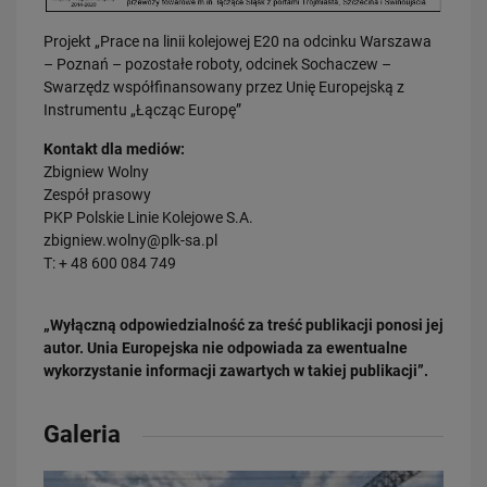
10.07.2026
Projekt „Prace na linii kolejowej E20 na odcinku Warszawa
Tunele i wiadukty zamiast przejazdów kolejowo-drogowych. PLK SA…
– Poznań – pozostałe roboty, odcinek Sochaczew –
PRZECZYTAJ
Swarzędz współfinansowany przez Unię Europejską z
Instrumentu „Łącząc Europę”
Obserwuj nas
Kontakt dla mediów:
Zbigniew Wolny
Zespół prasowy
PKP Polskie Linie Kolejowe S.A.
zbigniew.wolny@plk-sa.pl
T: + 48 600 084 749
„Wyłączną odpowiedzialność za treść publikacji ponosi jej
autor. Unia Europejska nie odpowiada za ewentualne
wykorzystanie informacji zawartych w takiej publikacji”.
Galeria