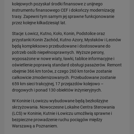
kolejowych pozyskał środki finansowe z unijnego
sprawniejsza…
instrumentu finansowego CEF i dokończy modernizację
PRZECZYTAJ
trasy. Zapewni tym samym jej sprawne funkcjonowanie
przez kolejne kilkadziesiąt lat.
Stacje: Łowicz, Kutno, Koło, Konin, Podstolice oraz
przystanki Konin Zachód, Kutno Azory, Mysłaków i Leonów
będą kompleksowo przebudowane i dostosowane do
potrzeb osób niepełnosprawnych. Wyższe perony,
wyposażone w nowe wiaty, ławki, tablice informacyjne i
oświetlenie poprawią standard obsługi pasażerów. Remont
obejmie 366 km torów, z czego 260 km torów zostanie
28.07.2026
całkowicie zmodernizowanych. Przebudowane zostanie
Bydgoszcz Fordon po zmianach. Nowe perony, większa
przepustowość i kolejny…
659 km sieci trakcyjnej, 17 przejazdów kolejowo –
drogowych i ponad 130 obiektów inżynieryjnych.
PRZECZYTAJ
W Koninie i Łowiczu wybudowane będą bezkolizyjne
skrzyżowania. Nowoczesne Lokalne Centra Sterowania
(LCS) w Koninie, Kutnie i Łowiczu umożliwią sprawne i
bezpieczne prowadzenie ruchu pociągów między
Warszawą a Poznaniem.