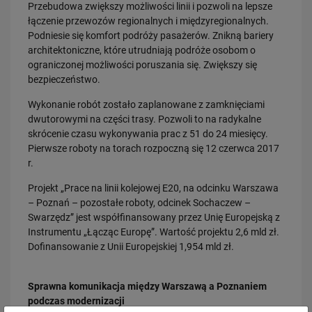
Przebudowa zwiększy możliwości linii i pozwoli na lepsze
łączenie przewozów regionalnych i międzyregionalnych.
Podniesie się komfort podróży pasażerów. Znikną bariery
23.07.2026
architektoniczne, które utrudniają podróże osobom o
Nowe perony, windy i szybsze pociągi. Polskie Linie Kolejowe S.A.
ograniczonej możliwości poruszania się. Zwiększy się
pokazują…
bezpieczeństwo.
PRZECZYTAJ
Wykonanie robót zostało zaplanowane z zamknięciami
dwutorowymi na części trasy. Pozwoli to na radykalne
skrócenie czasu wykonywania prac z 51 do 24 miesięcy.
Pierwsze roboty na torach rozpoczną się 12 czerwca 2017
r.
Projekt „Prace na linii kolejowej E20, na odcinku Warszawa
– Poznań – pozostałe roboty, odcinek Sochaczew –
Swarzędz” jest współfinansowany przez Unię Europejską z
23.07.2026
Instrumentu „Łącząc Europę”. Wartość projektu 2,6 mld zł.
Wróci ruch pasażerski między Skierniewicami a Czachówkiem - jest
Dofinansowanie z Unii Europejskiej 1,954 mld zł.
umowa na…
PRZECZYTAJ
Sprawna komunikacja między Warszawą a Poznaniem
podczas modernizacji