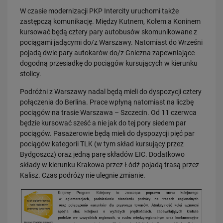
PRZECZYTAJ
W czasie modernizacji PKP Intercity uruchomi także
zastępczą komunikację. Między Kutnem, Kołem a Koninem
kursować będą cztery pary autobusów skomunikowane z
pociągami jadącymi do/z Warszawy. Natomiast do Wrześni
pojadą dwie pary autokarów do/z Gniezna zapewniające
dogodną przesiadkę do pociągów kursujących w kierunku
stolicy.
Podróżni z Warszawy nadal będą mieli do dyspozycji cztery
połączenia do Berlina. Prace wpłyną natomiast na liczbę
16.07.2026
pociągów na trasie Warszawa – Szczecin. Od 11 czerwca
Kolej wróci do Bytowa
będzie kursować sześć a nie jak do tej pory siedem par
PRZECZYTAJ
pociągów. Pasażerowie będą mieli do dyspozycji pięć par
pociągów kategorii TLK (w tym skład kursujący przez
Bydgoszcz) oraz jedną parę składów EIC. Dodatkowo
składy w kierunku Krakowa przez Łódź pojadą trasą przez
Kalisz. Czas podróży nie ulegnie zmianie.