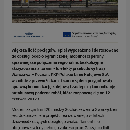
31.07.2026
Większa ilość pociągów, lepiej wyposażone i dostosowane
Dobre zmiany dla mieszkańców Katowic. Gotowy jest ważny wiadukt
do obsługi osób o ograniczonej mobilności perony,
drogowy
sprawniejsze połączenia regionalne, bezkolizyjne
PRZECZYTAJ
skrzyżowania z torami - to efekty przebudowy trasy
Warszawa – Poznań. PKP Polskie Linie Kolejowe S.A
wspólnie z przewoźnikami i samorządem przygotowały
sprawną komunikację kolejową i zastępczą komunikację
autobusową podczas robót, które rozpoczną się od 12
czerwca 2017 r.
Modernizacja linii E20 między Sochaczewem a Swarzędzem
jest dokończeniem projektu realizowanego w latach
dziewięćdziesiątych ubiegłego wieku. Remont nie
30.07.2026
obejmował wtedy pełnego zakresu prac. Zarządca linii
Nowy wiadukt w Żorach otwarty. Bezpieczniejsze przejazdy,