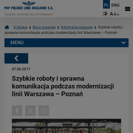
PL
ENG
A
A
A
O Spółce
Biuro prasowe
Informacje prasowe
Szybkie roboty i
sprawna komunikacja podczas modernizacji linii Warszawa – Poznań
MENU
Warto przeczytać również:
Powrót
07.06.2017
Szybkie roboty i sprawna
komunikacja podczas modernizacji
linii Warszawa – Poznań
03.08.2026
Dzięki KPO kolej zmieniła Limanową
PRZECZYTAJ