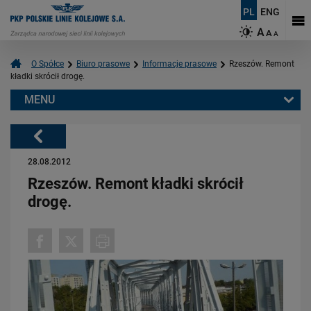
PL
ENG
A
A
A
O Spółce
Biuro prasowe
Informacje prasowe
Rzeszów. Remont
kładki skrócił drogę.
MENU
Warto przeczytać również:
Powrót
28.08.2012
Rzeszów. Remont kładki skrócił
drogę.
06.08.2026
Budujemy nowoczesną kolej na Kaszubach [FOTOGALERIA]
PRZECZYTAJ