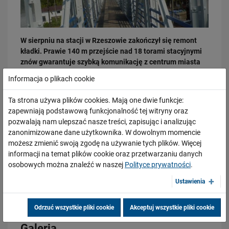
W sierpniu na stacji w Rzeszowie zakończył się remont
kładki. Prawie 140 m przejście nad 18 torami stacyjnymi
znów gwarantuje szybką komunikację z centrum miasta
do osiedli położonych po przeciwnej stronie stacji.
Informacja o plikach cookie
03.08.2026
Rzeszowski zakład Polskich Linii Kolejowych wymienił
Dzięki KPO kolej zmieniła Limanową
Ta strona używa plików cookies. Mają one dwie funkcje:
zużyte elementy i zabezpieczył pięcioprzęsłową stalową
PRZECZYTAJ
zapewniają podstawową funkcjonalność tej witryny oraz
konstrukcję przed korozja. Wymieniony jest podest i osłony
pozwalają nam ulepszać nasze treści, zapisując i analizując
przeciwporażeniowe nad siecią trakcyjną. Przejściu ma też
zanonimizowane dane użytkownika. W dowolnym momencie
nowe oświetlenie.
możesz zmienić swoją zgodę na używanie tych plików. Więcej
Po pięciu miesiącach remontu droga „przez stację” znów
informacji na temat plików cookie oraz przetwarzaniu danych
jest o połowę krótsza. Prace trwały od kwietnia.
osobowych można znaleźć w naszej
Polityce prywatności
.
Kosztowały prawie milion złotych.
Mirosław Siemieniec
Ustawienia
Rzecznik prasowy
PKP Polskie Linie Kolejowe S.A.
Odrzuć wszystkie pliki cookie
Akceptuj wszystkie pliki cookie
31.07.2026
Dobre zmiany dla mieszkańców Katowic. Gotowy jest ważny wiadukt
Galeria
drogowy