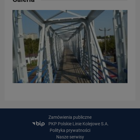
PRZECZYTAJ
30.07.2026
Nowy wiadukt w Żorach otwarty. Bezpieczniejsze przejazdy,
sprawniejsza…
PRZECZYTAJ
Zamówienia publiczne
PKP Polskie Linie Kolejowe S.A.
Polityka prywatności
Nasze serwisy