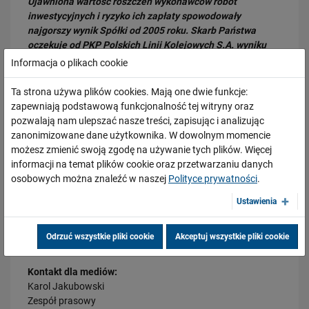
Ujawniona wartość roszczeń wykonawców robót
inwestycyjnych i ryzyko ich zapłaty spowodowały
PRZECZYTAJ
najgorszy wynik Spółki od 2005 roku. Skarb Państwa
oczekuje od PKP Polskich Linii Kolejowych S.A. wyniku
finansowego w okolicach zera, a w poprzednim roku
Informacja o plikach cookie
została wypracowana ogromna strata
– mówi Piotr
Wyborski, prezes Zarządu PKP Polskich Linii Kolejowych
Ta strona używa plików cookies. Mają one dwie funkcje:
S.A.
zapewniają podstawową funkcjonalność tej witryny oraz
pozwalają nam ulepszać nasze treści, zapisując i analizując
zanonimizowane dane użytkownika. W dowolnym momencie
możesz zmienić swoją zgodę na używanie tych plików. Więcej
30.07.2026
informacji na temat plików cookie oraz przetwarzaniu danych
Nowy wiadukt w Żorach otwarty. Bezpieczniejsze przejazdy,
osobowych można znaleźć w naszej
Polityce prywatności
.
sprawniejsza…
Ustawienia
PRZECZYTAJ
Odrzuć wszystkie pliki cookie
Akceptuj wszystkie pliki cookie
Kontakt dla mediów:
Karol Jakubowski
Zespół prasowy