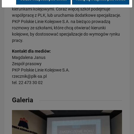
Z roku na rok rośnie wśród młodzieży zainteresowanie
kierunkami kolejowymi. Coraz więcej szkół podejmuje
28.07.2026
współpracę z PLK, lub uruchamia dodatkowe specjalizacje.
Bydgoszcz Fordon po zmianach. Nowe perony, większa
PKP Polskie Linie Kolejowe S.A. na bieżąco prowadzą
przepustowość i kolejny…
rozmowy ze szkołami, które chcą otwierać kierunki
PRZECZYTAJ
kolejowe, by dostosować specjalizacje do wymogów rynku
pracy.
Kontakt dla mediów:
Magdalena Janus
Zespół prasowy
PKP Polskie Linie Kolejowe S.A.
rzecznik@plk-sa.pl
tel. 22 473 30 02
23.07.2026
Galeria
Nowe perony, windy i szybsze pociągi. Polskie Linie Kolejowe S.A.
pokazują…
PRZECZYTAJ