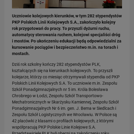
Uczniowie kolejowych kierunków, w tym 282 stypendystów
PKP Polskich Linii Kolejowych S.A., zakończyło kolejny
rok przygotowań do pracy. To przyszli dyżurni ruchu,
automatycy sterowania ruchem, kolejowi specjaliści dróg
i mostów. Po ukończeniu edukacji będą odpowiedzialni za
kursowanie pociągów i bezpieczeństwo m.in. na torach i
03.08.2026
mostach.
Dzięki KPO kolej zmieniła Limanową
PRZECZYTAJ
Dziś rok szkolny kończy 282 stypendystów PLK,
kształcących się na kierunkach kolejowych. To przyszli
kolejarze, którzy co miesiąc otrzymywali stypendia od PKP
Polskich Linii Kolejowych S.A. To uczniowie m.in. Zespołu
Szkół Ponadgimnazjalnych nr 5 im. Króla Bolesława
Chrobrego w Łodzi, Zespołu Szkół Transportowo-
Mechatronicznych w Skarżysku Kamiennej, Zespołu Szkół
Ponadgimnazjalnych Nr 6 im. gen. J. Bema w Siedlcach i
Zespołu Szkół Logistycznych we Wrocławiu. W Polsce są
42 placówki z klasami o profilach kolejowych, z którymi
31.07.2026
współpracują PKP Polskie Linie Kolejowe S.A.
Dobre zmiany dla mieszkańców Katowic. Gotowy jest ważny wiadukt
Przedstawiciele PLK byli obecni na zakończeniu roku
drogowy