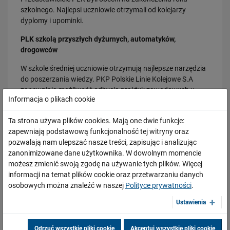
szkolnego. Najlepsi uczniowie otrzymali od kolejarzy
PRZECZYTAJ
dyplomy i upominki.
PLK szkolą przyszłych dyżurnych, automatyków,
drogowców
W szkole średniej uczniowie otrzymują najlepsze narzędzia
do poszerzania wiedzy. PKP Polskie Linie Kolejowe S.A
zapewniają możliwość odbycia praktyk zawodowych u
Informacja o plikach cookie
boku wykwalifikowanych praktyków. Uczniowie mogą
korzystać z nowoczesnego zaplecza edukacyjnego PLK.
30.07.2026
Ta strona używa plików cookies. Mają one dwie funkcje:
Symulator urządzeń sterowania ruchem kolejowym,
Nowy wiadukt w Żorach otwarty. Bezpieczniejsze przejazdy,
zapewniają podstawową funkcjonalność tej witryny oraz
używany każdego dnia przez kolejarzy, służy także młodym
sprawniejsza…
pozwalają nam ulepszać nasze treści, zapisując i analizując
ludziom, którzy rozpoczną pracę. Sprzęt pomaga
PRZECZYTAJ
zanonimizowane dane użytkownika. W dowolnym momencie
szczegółowo poznać pracę, jaką będą wykonywać w
możesz zmienić swoją zgodę na używanie tych plików. Więcej
przyszłości. Uczniowie i szkoły mogą liczyć na wsparcie
informacji na temat plików cookie oraz przetwarzaniu danych
dydaktyczne. PLK na potrzeby szkolnych pracowni
osobowych można znaleźć w naszej
Polityce prywatności
.
zawodowych przekazuje między innymi urządzenia i
przedmioty, które wzbogacają i uatrakcyjniają lekcje.
Ustawienia
Kolej chętnie wybierana przez młodych
Odrzuć wszystkie pliki cookie
Akceptuj wszystkie pliki cookie