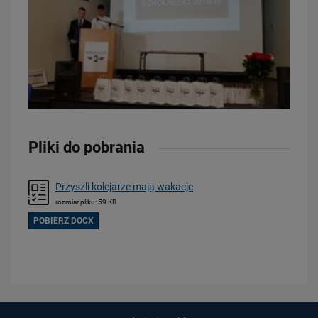
23.07.2026
Wróci ruch pasażerski między Skierniewicami a Czachówkiem - jest
umowa na…
PRZECZYTAJ
Pliki do pobrania
Przyszli kolejarze mają wakacje
rozmiar pliku: 59 KB
POBIERZ DOCX
21.07.2026
PLK SA, Politechnika Białostocka i Instytut Kolejnictwa łączą siły dla…
PRZECZYTAJ