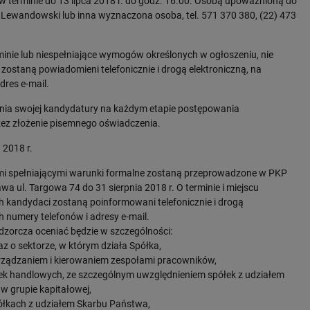
 w terminie do 13 lipca 2018 r. do godz. 16.00. Osobą upoważnioną do
 Lewandowski lub inna wyznaczona osoba, tel. 571 370 380, (22) 473
inie lub niespełniające wymogów określonych w ogłoszeniu, nie
zostaną powiadomieni telefonicznie i drogą elektroniczną, na
dres e-mail.
ia swojej kandydatury na każdym etapie postępowania
zez złożenie pisemnego oświadczenia.
 2018 r.
mi spełniającymi warunki formalne zostaną przeprowadzone w PKP
wa ul. Targowa 74 do 31 sierpnia 2018 r. O terminie i miejscu
 kandydaci zostaną poinformowani telefonicznie i drogą
 numery telefonów i adresy e-mail.
zorcza oceniać będzie w szczególności:
raz o sektorze, w którym działa Spółka,
rządzaniem i kierowaniem zespołami pracowników,
ek handlowych, ze szczególnym uwzględnieniem spółek z udziałem
w grupie kapitałowej,
łkach z udziałem Skarbu Państwa,