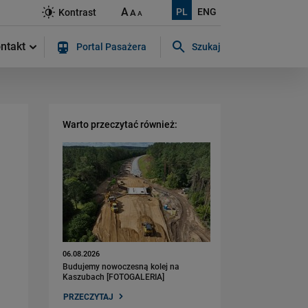
A
PL
ENG
Kontrast
A
A
ntakt
Portal Pasażera
Szukaj
Szukaj w serwisie...
Warto przeczytać również:
06.08.2026
Budujemy nowoczesną kolej na
Kaszubach [FOTOGALERIA]
PRZECZYTAJ