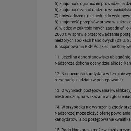
5) znajomość ograniczeń prowadzenia dzia
6) znajomość zasad nadzoru właścicielski
7) doświadczenie niezbędne do wykonywan
8) znajomość przepisów prawa w zakresie 
9) wiedzę w zakresie innych zagadnień, 
2003 r. w sprawie przeprowadzania postę
niektórych spółkach handlowych (Dz.U. 20
funkcjonowania PKP Polskie Linie Kolejow
11. Jeżeli na dane stanowisko ubiegać s
Nadzorcza dokona oceny działalności kan
12. Nieobecność kandydata w terminie w
rezygnacją z udziału w postępowaniu.
13. O wynikach postępowania kwalifikacyj
elektroniczną, na wskazane w zgłoszeniach
14. W przypadku nie wyrażenia zgody prz
Nadzorczej może złożyć ofertę powołania
kandydatowi albo postępowanie kwalifika
15. Rada Nadzorcza może w każdym czasie