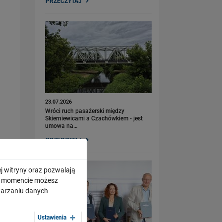
PRZECZYTAJ
23.07.2026
Wróci ruch pasażerski między
Skierniewicami a Czachówkiem - jest
umowa na…
PRZECZYTAJ
j witryny oraz pozwalają
ym momencie możesz
twarzaniu danych
Ustawienia