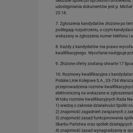
siedzibie Spółki po uprzednim umówieniu,
udostępniania dokumentów jest p. Michał
25 18.
7. Zgłoszenia kandydatów złożone po term
podlegają rozpatrzeniu, o czym kandydaci 
wskazany w zgłoszeniu numer telefonu i a
8. Każdy z kandydatów ma prawo wycofan
kwalifikacyjnego. Wycofanie następuje pr
9. Złożone oferty zostaną otwarte 17 lipca
10. Rozmowy kwalifikacyjne z kandydata
Polskie Linie Kolejowe S.A., 03-734 Warsza
przeprowadzenia rozmów kwalifikacyjnych
elektroniczną na wskazane w zgłoszeniach
W toku rozmów kwalifikacyjnych Rada Nad
1) wiedzę o zakresie działalności Spółki o
2) znajomość zagadnień związanych z za
3) znajomość zasad funkcjonowania spół
Skarbu Państwa oraz spółek działających 
4) znajomość zasad wynagradzania w spó