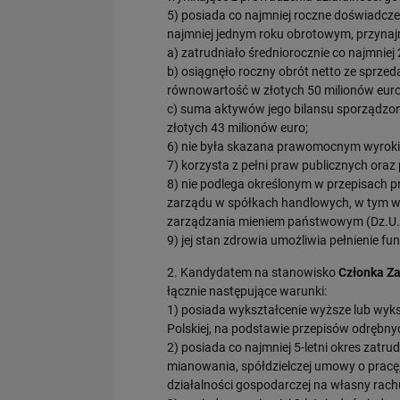
5) posiada co najmniej roczne doświadcze
najmniej jednym roku obrotowym, przynajm
a) zatrudniało średniorocznie co najmnie
b) osiągnęło roczny obrót netto ze sprze
równowartość w złotych 50 milionów euro
c) suma aktywów jego bilansu sporządzo
złotych 43 milionów euro;
6) nie była skazana prawomocnym wyroki
7) korzysta z pełni praw publicznych ora
8) nie podlega określonym w przepisach
zarządu w spółkach handlowych, w tym wy
zarządzania mieniem państwowym (Dz.U. 
9) jej stan zdrowia umożliwia pełnienie fu
2. Kandydatem na stanowisko
Członka Za
łącznie następujące warunki:
1) posiada wykształcenie wyższe lub wyk
Polskiej, na podstawie przepisów odrębny
2) posiada co najmniej 5-letni okres zatr
mianowania, spółdzielczej umowy o pracę
działalności gospodarczej na własny rach