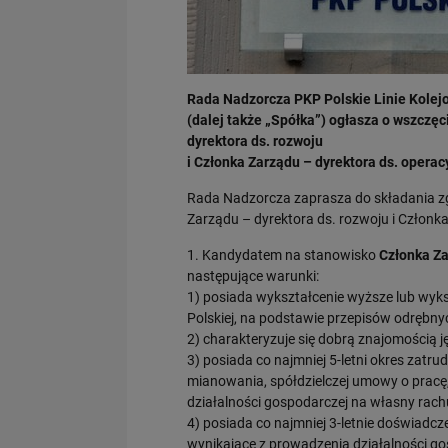
Rada Nadzorcza PKP Polskie Linie Kolej
(dalej także „Spółka”) ogłasza o wszczę
dyrektora ds. rozwoju
i Członka Zarządu – dyrektora ds. operac
Rada Nadzorcza zaprasza do składania z
Zarządu – dyrektora ds. rozwoju i Członk
1. Kandydatem na stanowisko
Członka Za
następujące warunki:
1) posiada wykształcenie wyższe lub wyk
Polskiej, na podstawie przepisów odrębny
2) charakteryzuje się dobrą znajomością j
3) posiada co najmniej 5-letni okres zatr
mianowania, spółdzielczej umowy o pracę
działalności gospodarczej na własny rach
4) posiada co najmniej 3-letnie doświadc
wynikające z prowadzenia działalności g