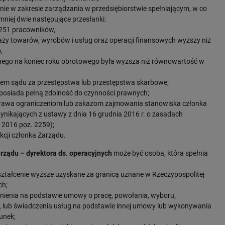
nie w zakresie zarządzania w przedsiębiorstwie spełniającym, w co
niej dwie następujące przesłanki:
j 251 pracowników,
daży towarów, wyrobów i usług oraz operacji finansowych wyższy niż
,
nego na koniec roku obrotowego była wyższa niż równowartość w
em sądu za przestępstwa lub przestępstwa skarbowe;
z posiada pełną zdolność do czynności prawnych;
 prawa ograniczeniom lub zakazom zajmowania stanowiska członka
nikających z ustawy z dnia 16 grudnia 2016 r. o zasadach
2016 poz. 2259);
nkcji członka Zarządu.
rządu – dyrektora ds. operacyjnych
może być osoba, która spełnia
ształcenie wyższe uzyskane za granicą uznane w Rzeczypospolitej
ch;
udnienia na podstawie umowy o pracę, powołania, wyboru,
, lub świadczenia usług na podstawie innej umowy lub wykonywania
unek;