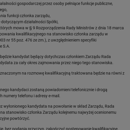
łalności gospodarczej przez osoby pełniące funkcje publiczne,
ego,
ia funkcji członka zarządu,
dotyczącym działalności Spółki,
o których mowa w § 9 Rozporządzenia Rady Ministrów z dnia 18 marca
powania kwalifikacyjnego na stanowisko członka zarządu w
03 nr 55 poz. 476 ze zm.), z uwzględnieniem specyfiki
e S.A.
ię będzie kandydat będący dotychczas członkiem Zarządu Rada
dydata za cały okres zajmowania przez niego tego stanowiska.
yznaczonym na rozmowę kwalifikacyjną traktowana będzie na równi z
nego kandydaci zostaną powiadomieni telefonicznie i drogą
 numery telefonu i adresy e-mail.
ez wyłonionego kandydata na powołanie w skład Zarządu, Rada
 na stanowisko członka Zarządu kolejnemu najwyżej ocenionemu
cyjne powtórzyć.
, bez podania przyczyn, zakończyć postępowanie kwalifikacyjne,