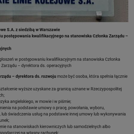
owe S.A. z siedzibą w Warszawie
ciu postępowania kwalifikacyjnego na stanowiska Członka Zarządu –
yjnych
głoszeń w postępowaniu kwalifikacyjnym na stanowiska Członka
a Zarządu – dyrektora ds. operacyjnych
rządu – dyrektora ds. rozwoju
może być osoba, która spełnia łącznie
ształcenie wyższe uzyskane za granicą uznane w Rzeczypospolitej
ch;
ęzyka angielskiego, w mowie i w piśmie;
udnienia na podstawie umowy o pracę, powołania, wyboru,
, lub świadczenia usług na podstawie innej umowy lub wykonywania
unek;
zenie na stanowiskach kierowniczych lub samodzielnych albo
ospodarczej na własny rachunek;