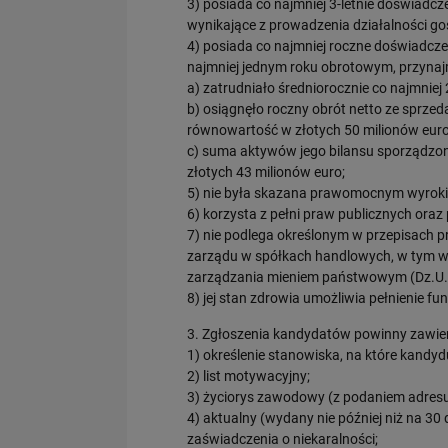
3) posiada co najmniej 3-letnie doświadc
wynikające z prowadzenia działalności g
4) posiada co najmniej roczne doświadcze
najmniej jednym roku obrotowym, przynajm
a) zatrudniało średniorocznie co najmnie
b) osiągnęło roczny obrót netto ze sprze
równowartość w złotych 50 milionów euro
c) suma aktywów jego bilansu sporządzo
złotych 43 milionów euro;
5) nie była skazana prawomocnym wyroki
6) korzysta z pełni praw publicznych ora
7) nie podlega określonym w przepisach
zarządu w spółkach handlowych, w tym wy
zarządzania mieniem państwowym (Dz.U. 
8) jej stan zdrowia umożliwia pełnienie fu
3. Zgłoszenia kandydatów powinny zawie
1) określenie stanowiska, na które kandyd
2) list motywacyjny;
3) życiorys zawodowy (z podaniem adresu
4) aktualny (wydany nie później niż na 30
zaświadczenia o niekaralności;