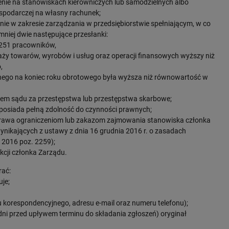
zenie na stanowiskach kierowniczych lub samodzielnych albo
ospodarczej na własny rachunek;
nie w zakresie zarządzania w przedsiębiorstwie spełniającym, w co
niej dwie następujące przesłanki:
j 251 pracowników,
daży towarów, wyrobów i usług oraz operacji finansowych wyższy niż
,
nego na koniec roku obrotowego była wyższa niż równowartość w
em sądu za przestępstwa lub przestępstwa skarbowe;
z posiada pełną zdolność do czynności prawnych;
 prawa ograniczeniom lub zakazom zajmowania stanowiska członka
nikających z ustawy z dnia 16 grudnia 2016 r. o zasadach
2016 poz. 2259);
nkcji członka Zarządu.
rać:
uje;
 korespondencyjnego, adresu e-mail oraz numeru telefonu);
 dni przed upływem terminu do składania zgłoszeń) oryginał