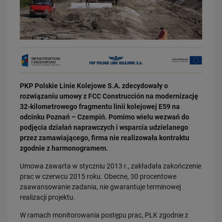
31.07.2026
PKP Polskie Linie Kolejowe S.A. zdecydowały o
Dobre zmiany dla mieszkańców Katowic. Gotowy jest ważny wiadukt
rozwiązaniu umowy z FCC Construcción na modernizację
drogowy
32-kilometrowego fragmentu linii kolejowej E59 na
PRZECZYTAJ
odcinku Poznań – Czempiń. Pomimo wielu wezwań do
podjęcia działań naprawczych i wsparcia udzielanego
przez zamawiającego, firma nie realizowała kontraktu
zgodnie z harmonogramem.
Umowa zawarta w styczniu 2013 r., zakładała zakończenie
prac w czerwcu 2015 roku. Obecne, 30 procentowe
zaawansowanie zadania, nie gwarantuje terminowej
realizacji projektu.
30.07.2026
W ramach monitorowania postępu prac, PLK zgodnie z
Nowy wiadukt w Żorach otwarty. Bezpieczniejsze przejazdy,