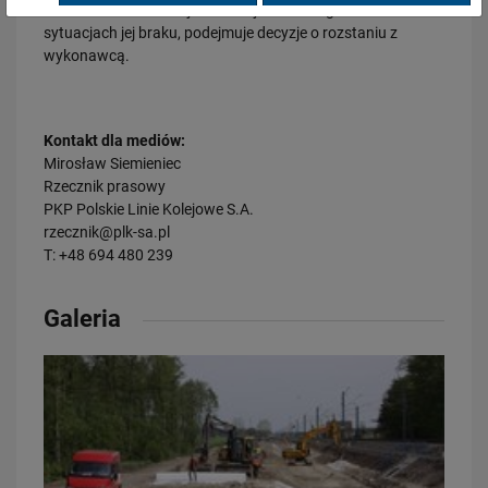
Jednocześnie oczekuje realizacji harmonogramu i w
sytuacjach jej braku, podejmuje decyzje o rozstaniu z
wykonawcą.
23.07.2026
Nowe perony, windy i szybsze pociągi. Polskie Linie Kolejowe S.A.
pokazują…
PRZECZYTAJ
Kontakt dla mediów:
Mirosław Siemieniec
Rzecznik prasowy
PKP Polskie Linie Kolejowe S.A.
rzecznik@plk-sa.pl
T: +48 694 480 239
Galeria
23.07.2026
Wróci ruch pasażerski między Skierniewicami a Czachówkiem - jest
umowa na…
PRZECZYTAJ