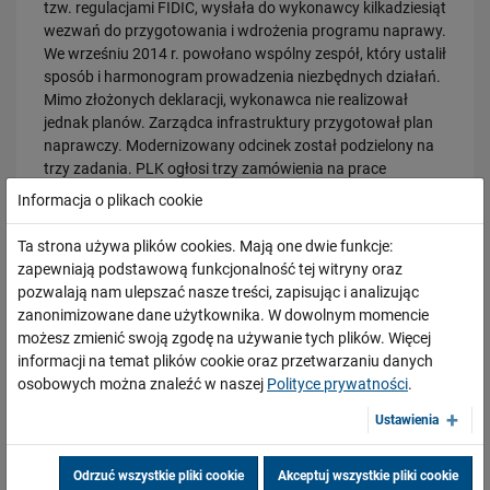
tzw. regulacjami FIDIC, wysłała do wykonawcy kilkadziesiąt
sprawniejsza…
wezwań do przygotowania i wdrożenia programu naprawy.
PRZECZYTAJ
We wrześniu 2014 r. powołano wspólny zespół, który ustalił
sposób i harmonogram prowadzenia niezbędnych działań.
Mimo złożonych deklaracji, wykonawca nie realizował
jednak planów. Zarządca infrastruktury przygotował plan
naprawczy. Modernizowany odcinek został podzielony na
trzy zadania. PLK ogłosi trzy zamówienia na prace
budowlane, tak aby do końca 2015 r. zrealizować
Informacja o plikach cookie
maksymalny zakres prac.
Ta strona używa plików cookies. Mają one dwie funkcje:
PLK na bieżąco informuje instytucje zarządzające
zapewniają podstawową funkcjonalność tej witryny oraz
28.07.2026
programami unijnymi o prowadzonych działaniach
Bydgoszcz Fordon po zmianach. Nowe perony, większa
pozwalają nam ulepszać nasze treści, zapisując i analizując
mających na celu prawidłową realizację projektów
przepustowość i kolejny…
zanonimizowane dane użytkownika. W dowolnym momencie
inwestycyjnych i nie wpływają one na zagrożenie
możesz zmienić swoją zgodę na używanie tych plików. Więcej
PRZECZYTAJ
wykorzystania przez Polskę środków pomocowych UE.
informacji na temat plików cookie oraz przetwarzaniu danych
osobowych można znaleźć w naszej
Polityce prywatności
.
PLK na bieżąco współpracuje z ponad 14 tysiącami
kontrahentów, głównymi są wykonawcy kontraktów
Ustawienia
inwestycyjnych. Wzajemne kontakty odbywają się na
poziomie operacyjnym i strategicznym. Inwestor zawsze
Odrzuć wszystkie pliki cookie
Akceptuj wszystkie pliki cookie
zapewnia wsparcie i poszukiwanie najlepszych rozwiązań.