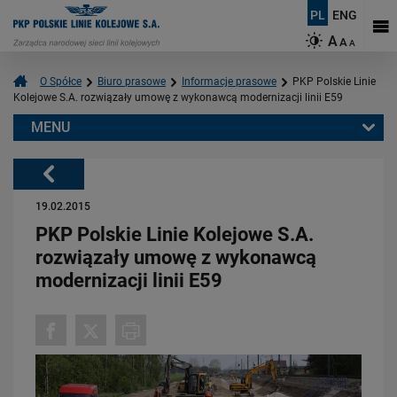
PL
ENG
A
A
A
O Spółce
Biuro prasowe
Informacje prasowe
PKP Polskie Linie
Kolejowe S.A. rozwiązały umowę z wykonawcą modernizacji linii E59
MENU
Warto przeczytać również:
Powrót
19.02.2015
PKP Polskie Linie Kolejowe S.A.
rozwiązały umowę z wykonawcą
modernizacji linii E59
03.08.2026
Dzięki KPO kolej zmieniła Limanową
PRZECZYTAJ