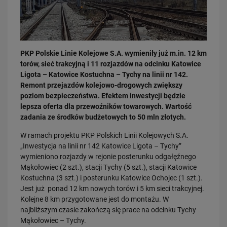
PKP Polskie Linie Kolejowe S.A. wymieniły już m.in. 12 km
torów, sieć trakcyjną i 11 rozjazdów na odcinku Katowice
Ligota – Katowice Kostuchna – Tychy na linii nr 142.
03.08.2026
Remont przejazdów kolejowo-drogowych zwiększy
Dzięki KPO kolej zmieniła Limanową
poziom bezpieczeństwa. Efektem inwestycji będzie
PRZECZYTAJ
lepsza oferta dla przewoźników towarowych. Wartość
zadania ze środków budżetowych to 50 mln złotych.
W ramach projektu PKP Polskich Linii Kolejowych S.A.
„Inwestycja na linii nr 142 Katowice Ligota – Tychy”
wymieniono rozjazdy w rejonie posterunku odgałęźnego
Mąkołowiec (2 szt.), stacji Tychy (5 szt.), stacji Katowice
Kostuchna (3 szt.) i posterunku Katowice Ochojec (1 szt.).
Jest już ponad 12 km nowych torów i 5 km sieci trakcyjnej.
Kolejne 8 km przygotowane jest do montażu. W
31.07.2026
najbliższym czasie zakończą się prace na odcinku Tychy
Dobre zmiany dla mieszkańców Katowic. Gotowy jest ważny wiadukt
Mąkołowiec – Tychy.
drogowy