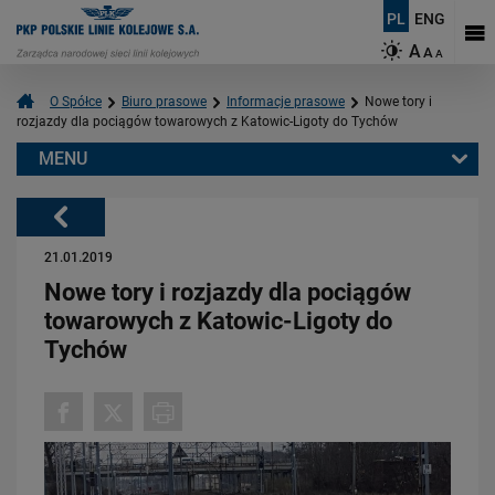
PL
ENG
A
A
A
O Spółce
Biuro prasowe
Informacje prasowe
Nowe tory i
rozjazdy dla pociągów towarowych z Katowic-Ligoty do Tychów
MENU
Warto przeczytać również:
Powrót
21.01.2019
Nowe tory i rozjazdy dla pociągów
towarowych z Katowic-Ligoty do
Tychów
06.08.2026
Budujemy nowoczesną kolej na Kaszubach [FOTOGALERIA]
PRZECZYTAJ