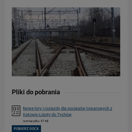
20.07.2026
Dwie bezkolizyjne przeprawy przez tory zrewolucjonizują komunikację
w Łodzi
PRZECZYTAJ
Pliki do pobrania
Nowe tory i rozjazdy dla pociągów towarowych z
Katowic-Ligoty do Tychów
rozmiar pliku: 57 KB
POBIERZ DOCX