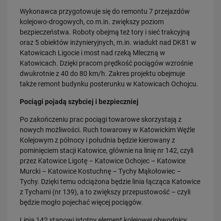
Wykonawca przygotowuje się do remontu 7 przejazdów
PRZECZYTAJ
kolejowo-drogowych, co m.in. zwiększy poziom
bezpieczeństwa. Roboty obejmą też tory i sieć trakcyjną
oraz 5 obiektów inżynieryjnych, m.in. wiadukt nad DK81 w
Katowicach Ligocie i most nad rzeką Mleczną w
Katowicach. Dzięki pracom prędkość pociągów wzrośnie
dwukrotnie z 40 do 80 km/h. Zakres projektu obejmuje
także remont budynku posterunku w Katowicach Ochojcu.
Pociągi pojadą szybciej i bezpieczniej
30.07.2026
Po zakończeniu prac pociągi towarowe skorzystają z
Nowy wiadukt w Żorach otwarty. Bezpieczniejsze przejazdy,
nowych możliwości. Ruch towarowy w Katowickim Węźle
sprawniejsza…
Kolejowym z północy i południa będzie kierowany z
PRZECZYTAJ
pominięciem stacji Katowice, głównie na linię nr 142, czyli
przez Katowice Ligotę – Katowice Ochojec – Katowice
Murcki – Katowice Kostuchnę – Tychy Mąkołowiec –
Tychy. Dzięki temu odciążona będzie linia łącząca Katowice
z Tychami (nr 139), a to zwiększy przepustowość – czyli
będzie mogło pojechać więcej pociągów.
Linia 142 stanowi istotny element kolejowej obwodnicy