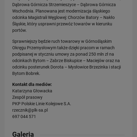
Dąbrowa Górnicza Strzemieszyce – Dąbrowa Górnicza
Wschodnia. Planowana jest modernizacja śląskiego
odcinka Magistrali Węglowej: Chorzów Batory – Nakło
Śląskie, który usprawni przewóz towarów w kierunku
portów.
23.07.2026
Sprawniejszy będzie ruch towarowy w Górnośląskim
Wróci ruch pasażerski między Skierniewicami a Czachówkiem - jest
Okręgu Przemysłowym także dzięki pracom w ramach
umowa na…
podpisanej w styczniu umowy za ponad 250 mln zł na
PRZECZYTAJ
odcinkach Bytom – Zabrze Biskupice – Maciejów oraz na
odcinku posterunek Dorota – Mysłowice Brzezinka i stacji
Bytom Bobrek.
Kontakt dla mediów:
Katarzyna Głowacka
Zespół prasowy
PKP Polskie Linie Kolejowe S.A.
rzecznik@plk-sa.pl
697 044 571
21.07.2026
PLK SA, Politechnika Białostocka i Instytut Kolejnictwa łączą siły dla…
Galeria
PRZECZYTAJ