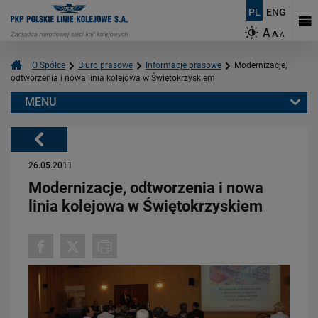
PL
ENG
A
A
A
O Spółce
Biuro prasowe
Informacje prasowe
Modernizacje,
odtworzenia i nowa linia kolejowa w Świętokrzyskiem
MENU
Warto przeczytać również:
Powrót
26.05.2011
Modernizacje, odtworzenia i nowa
linia kolejowa w Świętokrzyskiem
06.08.2026
Budujemy nowoczesną kolej na Kaszubach [FOTOGALERIA]
PRZECZYTAJ