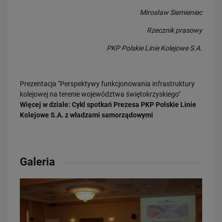
Mirosław Siemieniec
Rzecznik prasowy
PKP Polskie Linie Kolejowe S.A.
23.07.2026
Wróci ruch pasażerski między Skierniewicami a Czachówkiem - jest
umowa na…
Prezentacja "Perspektywy funkcjonowania infrastruktury
kolejowej na terenie województwa świętokrzyskiego"
PRZECZYTAJ
Więcej w dziale:
Cykl spotkań Prezesa PKP Polskie Linie
Kolejowe S.A. z władzami samorządowymi
Galeria
21.07.2026
PLK SA, Politechnika Białostocka i Instytut Kolejnictwa łączą siły dla…
PRZECZYTAJ