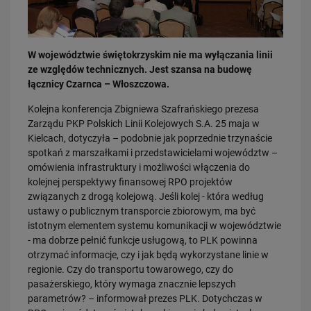
W województwie świętokrzyskim nie ma wyłączania linii
ze względów technicznych. Jest szansa na budowę
łącznicy Czarnca – Włoszczowa.
Kolejna konferencja Zbigniewa Szafrańskiego prezesa
03.08.2026
Zarządu PKP Polskich Linii Kolejowych S.A. 25 maja w
Dzięki KPO kolej zmieniła Limanową
Kielcach, dotyczyła – podobnie jak poprzednie trzynaście
PRZECZYTAJ
spotkań z marszałkami i przedstawicielami województw –
omówienia infrastruktury i możliwości włączenia do
kolejnej perspektywy finansowej RPO projektów
związanych z drogą kolejową. Jeśli kolej - która według
ustawy o publicznym transporcie zbiorowym, ma być
istotnym elementem systemu komunikacji w województwie
- ma dobrze pełnić funkcje usługową, to PLK powinna
otrzymać informacje, czy i jak będą wykorzystane linie w
regionie. Czy do transportu towarowego, czy do
pasażerskiego, który wymaga znacznie lepszych
31.07.2026
parametrów? – informował prezes PLK. Dotychczas w
Dobre zmiany dla mieszkańców Katowic. Gotowy jest ważny wiadukt
drogowy