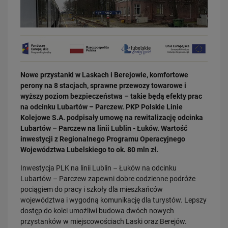
Nowe przystanki w Laskach i Berejowie, komfortowe
03.08.2026
perony na 8 stacjach, sprawne przewozy towarowe i
Dzięki KPO kolej zmieniła Limanową
wyższy poziom bezpieczeństwa – takie będą efekty prac
PRZECZYTAJ
na odcinku Lubartów – Parczew. PKP Polskie Linie
Kolejowe S.A. podpisały umowę na rewitalizację odcinka
Lubartów – Parczew na linii Lublin - Łuków. Wartość
inwestycji z Regionalnego Programu Operacyjnego
Województwa Lubelskiego to ok. 80 mln zł.
Inwestycja PLK na linii Lublin – Łuków na odcinku
Lubartów – Parczew zapewni dobre codzienne podróże
pociągiem do pracy i szkoły dla mieszkańców
województwa i wygodną komunikację dla turystów. Lepszy
31.07.2026
dostęp do kolei umożliwi budowa dwóch nowych
Dobre zmiany dla mieszkańców Katowic. Gotowy jest ważny wiadukt
przystanków w miejscowościach Laski oraz Berejów.
drogowy