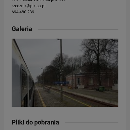
rzecznik@plk-sa.pl
694 480 239
Galeria
23.07.2026
Wróci ruch pasażerski między Skierniewicami a Czachówkiem - jest
umowa na…
PRZECZYTAJ
21.07.2026
Pliki do pobrania
PLK SA, Politechnika Białostocka i Instytut Kolejnictwa łączą siły dla…
PRZECZYTAJ