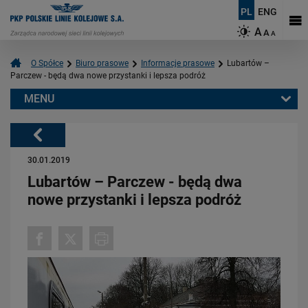
PL
ENG
A
A
A
O Spółce
Biuro prasowe
Informacje prasowe
Lubartów –
Parczew - będą dwa nowe przystanki i lepsza podróż
MENU
Warto przeczytać również:
Powrót
30.01.2019
Lubartów – Parczew - będą dwa
nowe przystanki i lepsza podróż
06.08.2026
Budujemy nowoczesną kolej na Kaszubach [FOTOGALERIA]
PRZECZYTAJ