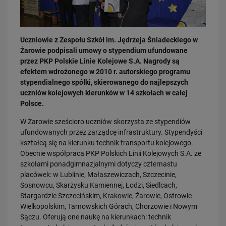
Uczniowie z Zespołu Szkół im. Jędrzeja Śniadeckiego w
Żarowie podpisali umowy o stypendium ufundowane
przez PKP Polskie Linie Kolejowe S.A. Nagrody są
efektem wdrożonego w 2010 r. autorskiego programu
03.08.2026
stypendialnego spółki, skierowanego do najlepszych
Dzięki KPO kolej zmieniła Limanową
uczniów kolejowych kierunków w 14 szkołach w całej
Polsce.
PRZECZYTAJ
W Żarowie sześcioro uczniów skorzysta ze stypendiów
ufundowanych przez zarządcę infrastruktury. Stypendyści
kształcą się na kierunku technik transportu kolejowego.
Obecnie współpraca PKP Polskich Linii Kolejowych S.A. ze
szkołami ponadgimnazjalnymi dotyczy czternastu
placówek: w Lublinie, Małaszewiczach, Szczecinie,
Sosnowcu, Skarżysku Kamiennej, Łodzi, Siedlcach,
Stargardzie Szczecińskim, Krakowie, Żarowie, Ostrowie
Wielkopolskim, Tarnowskich Górach, Chorzowie i Nowym
31.07.2026
Sączu. Oferują one naukę na kierunkach: technik
Dobre zmiany dla mieszkańców Katowic. Gotowy jest ważny wiadukt
drogowy