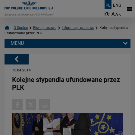
PL
ENG
A
A
A
O Spółce
Biuro prasowe
Informacje prasowe
Kolejne stypendia
ufundowane przez PLK
MENU
Warto przeczytać również:
Powrót
15.04.2014
Kolejne stypendia ufundowane przez
PLK
06.08.2026
Budujemy nowoczesną kolej na Kaszubach [FOTOGALERIA]
PRZECZYTAJ