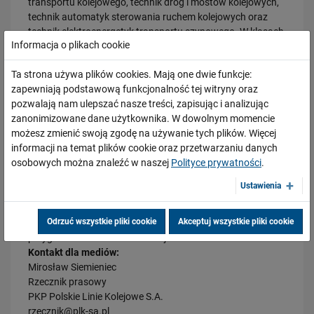
transportu kolejowego, technik dróg i mostów kolejowych,
technik automatyk sterowania ruchem kolejowych oraz
PRZECZYTAJ
technik elektroenergetyk transportu szynowego. W klasach
Informacja o plikach cookie
o profilu kolejowym kształci się ponad 500 osób. W 2014
roku planowane jest zawarcie 88 umów stypendialnych.
Ta strona używa plików cookies. Mają one dwie funkcje:
Stypendystom, po zakończeniu nauki, Spółka gwarantuje
zapewniają podstawową funkcjonalność tej witryny oraz
zatrudnienie. Działania spółki związane z reaktywowaniem
pozwalają nam ulepszać nasze treści, zapisując i analizując
szkolnictwa kolejowego zmierzają do tego, by kształcenie
zanonimizowane dane użytkownika. W dowolnym momencie
praktyczne było prowadzone w ścisłym powiązaniu z
możesz zmienić swoją zgodę na używanie tych plików. Więcej
pracodawcą. PKP Polskie Linie Kolejowe S.A. wspierają
informacji na temat plików cookie oraz przetwarzaniu danych
placówki w staraniach o utworzenie kierunków kolejowych,
osobowych można znaleźć w naszej
Polityce prywatności
.
30.07.2026
m.in. przy opracowywaniu i organizacji programu praktyk
Nowy wiadukt w Żorach otwarty. Bezpieczniejsze przejazdy,
zawodowych, wyposażaniu pracowni w pomoce
sprawniejsza…
Ustawienia
dydaktyczne oraz zatrudnianiu pracowników PLK w
PRZECZYTAJ
charakterze wykładowców. Ukończenie szkoły w
Odrzuć wszystkie pliki cookie
Akceptuj wszystkie pliki cookie
specjalności „kolejowej” znacznie skracają proces
przygotowania do zawodu kolejarza.
Kontakt dla mediów:
Mirosław Siemieniec
Rzecznik prasowy
PKP Polskie Linie Kolejowe S.A.
rzecznik@plk-sa.pl