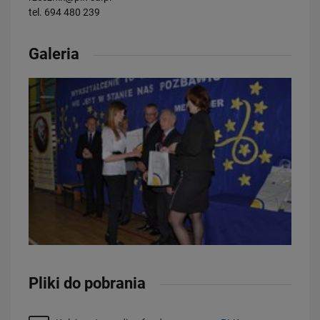
tel. 694 480 239
28.07.2026
Bydgoszcz Fordon po zmianach. Nowe perony, większa
Galeria
przepustowość i kolejny…
PRZECZYTAJ
23.07.2026
Nowe perony, windy i szybsze pociągi. Polskie Linie Kolejowe S.A.
pokazują…
PRZECZYTAJ
Pliki do pobrania