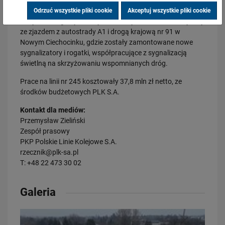
Kujawskiego do Ciechocinka zajmie 10 minut, a z Torunia
około 30 minut. Jest bezpiecznie na 8 przejazdach
Odrzuć wszystkie pliki cookie
Akceptuj wszystkie pliki cookie
kolejowo-drogowych, w tym na skrzyżowaniu linii kolejowej
28.07.2026
ze zjazdem z autostrady A1 i drogą krajową nr 91 w
Bydgoszcz Fordon po zmianach. Nowe perony, większa
przepustowość i kolejny…
Nowym Ciechocinku, gdzie zostały zamontowane nowe
sygnalizatory i rogatki, współpracujące z sygnalizacją
PRZECZYTAJ
świetlną na skrzyżowaniu wspomnianych dróg.
Prace na linii nr 245 kosztowały 37,8 mln zł netto, ze
środków budżetowych PLK S.A.
Kontakt dla mediów:
Przemysław Zieliński
Zespół prasowy
PKP Polskie Linie Kolejowe S.A.
rzecznik@plk-sa.pl
23.07.2026
T: +48 22 473 30 02
Nowe perony, windy i szybsze pociągi. Polskie Linie Kolejowe S.A.
pokazują…
Galeria
PRZECZYTAJ