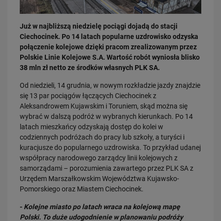
Już w najbliższą niedzielę pociągi dojadą do stacji
Ciechocinek. Po 14 latach popularne uzdrowisko odzyska
połączenie kolejowe dzięki pracom zrealizowanym przez
Polskie Linie Kolejowe S.A. Wartość robót wyniosła blisko
38 mln zł netto ze środków własnych PLK SA.
03.08.2026
Od niedzieli, 14 grudnia, w nowym rozkładzie jazdy znajdzie
Dzięki KPO kolej zmieniła Limanową
się 13 par pociągów łączących Ciechocinek z
PRZECZYTAJ
Aleksandrowem Kujawskim i Toruniem, skąd można się
wybrać w dalszą podróż w wybranych kierunkach. Po 14
latach mieszkańcy odzyskają dostęp do kolei w
codziennych podróżach do pracy lub szkoły, a turyści i
kuracjusze do popularnego uzdrowiska. To przykład udanej
współpracy narodowego zarządcy linii kolejowych z
samorządami – porozumienia zawartego przez PLK SA z
Urzędem Marszałkowskim Województwa Kujawsko-
Pomorskiego oraz Miastem Ciechocinek.
31.07.2026
-
Kolejne miasto po latach wraca na kolejową mapę
Dobre zmiany dla mieszkańców Katowic. Gotowy jest ważny wiadukt
Polski. To duże udogodnienie w planowaniu podróży
drogowy