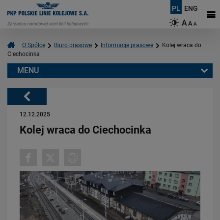
PL
ENG
A
A
A
O Spółce
Biuro prasowe
Informacje prasowe
Kolej wraca do
Ciechocinka
MENU
Warto przeczytać również:
Powrót
12.12.2025
Kolej wraca do Ciechocinka
06.08.2026
Budujemy nowoczesną kolej na Kaszubach [FOTOGALERIA]
PRZECZYTAJ