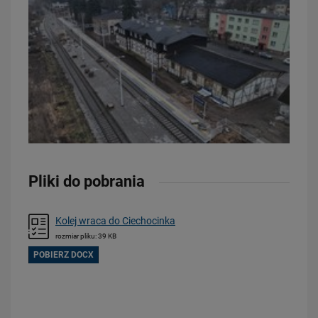
23.07.2026
Wróci ruch pasażerski między Skierniewicami a Czachówkiem - jest
umowa na…
PRZECZYTAJ
Pliki do pobrania
Kolej wraca do Ciechocinka
rozmiar pliku: 39 KB
POBIERZ DOCX
21.07.2026
PLK SA, Politechnika Białostocka i Instytut Kolejnictwa łączą siły dla…
PRZECZYTAJ