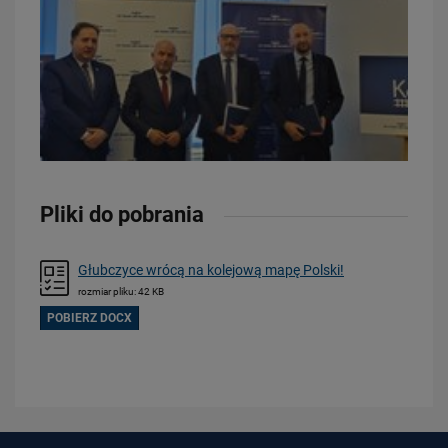
26.02.2026
Rutyna zna drogę. Bezpieczeństwo zna zasady
Pliki do pobrania
PRZECZYTAJ
Głubczyce wrócą na kolejową mapę Polski!
rozmiar pliku: 42 KB
POBIERZ DOCX
19.01.2026
Konkurs „To się zdarzyło naprawdę”