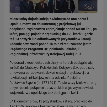
Mieszkańcy dojadą koleją z Głubczyc do Raciborza i
Opola. Umowa na dokumentację projektową już
podpisana! Wykonawca zaprojektuje ponad 50 km linii, po
której pociągi pojadą z prędkością do 120 km/h. Będzie
też 13 nowych lub odbudowanych przystanków i stacji.
30.06.2026
Zadanie o wartości ponad 15 mln zł realizowane jest z
Wakacje zaczynają się od bezpiecznej drogi. O czym pamiętać przy…
Rządowego Programu Uzupełniania Lokalnej i
PRZECZYTAJ
Regionalnej Infrastruktury Kolejowej Kolej Plus.
Po ponad dwóch dekadach ciszy na torach pociągi mają
wrócić do Głubczyc. Polskie Linie Kolejowe S.A. podpisały
umowę na opracowanie dokumentacji projektowej dla
rewitalizacji linii kolejowych na odcinku Racibórz–
Racławice Śląskie (nr 177 i 294). To pierwszy krok w stronę
przywrócenia połączeń pasażerskich w jedynym powiecie
województwa opolskiego bez dostępu do kolei.
54 kilometry torów, 13 przystanków i stacji, prędkość do
25.06.2026
120 km/h i poprawa bezpieczeństwa na wybranych
“Bezpieczny Piątek” wraca na przejazdy. Ruszają wakacyjne działania