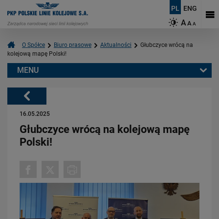
PL
ENG
A
A
A
O Spółce
Biuro prasowe
Aktualności
Głubczyce wrócą na
kolejową mapę Polski!
MENU
Warto przeczytać również:
Powrót
16.05.2025
Głubczyce wrócą na kolejową mapę
Polski!
08.07.2026
Pociąg przejechał, a czerwone światło nadal miga. Dlaczego trzeba
czekać?
PRZECZYTAJ