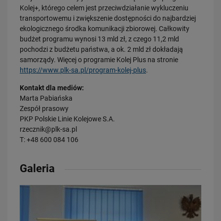
Kolej+, którego celem jest przeciwdziałanie wykluczeniu
transportowemu i zwiększenie dostępności do najbardziej
ekologicznego środka komunikacji zbiorowej. Całkowity
budżet programu wynosi 13 mld zł, z czego 11,2 mld
pochodzi z budżetu państwa, a ok. 2 mld zł dokładają
19.03.2026
samorządy. Więcej o programie Kolej Plus na stronie
Przejazd kolejowo-drogowy to szczególny rodzaj skrzyżowania
https://www.plk-sa.pl/program-kolej-plus
.
PRZECZYTAJ
Kontakt dla mediów:
Marta Pabiańska
Zespół prasowy
PKP Polskie Linie Kolejowe S.A.
rzecznik@plk-sa.pl
T: +48 600 084 106
Galeria
13.03.2026
Zatrzymałeś się… ale za blisko
PRZECZYTAJ