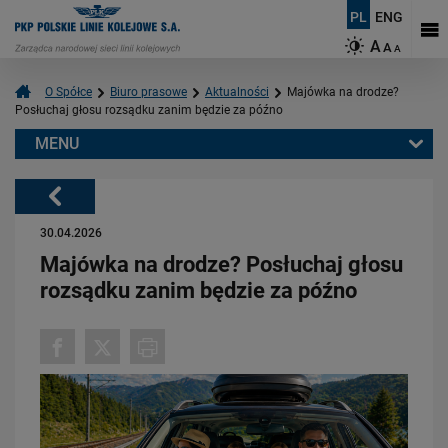
PL
ENG
A
A
A
O Spółce
Biuro prasowe
Aktualności
Majówka na drodze?
Posłuchaj głosu rozsądku zanim będzie za późno
MENU
Warto przeczytać również:
Powrót
30.04.2026
Majówka na drodze? Posłuchaj głosu
rozsądku zanim będzie za późno
08.07.2026
Pociąg przejechał, a czerwone światło nadal miga. Dlaczego trzeba
czekać?
PRZECZYTAJ