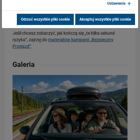
Ustawienia
akcji w…
Majówka ma być przyjemnością, nie statystyką w raporcie.
PRZECZYTAJ
Jedna decyzja na przejeździe może zdecydować o
Odrzuć wszystkie pliki cookie
Akceptuj wszystkie pliki cookie
wszystkim – o tym, czy wrócisz do domu.
Jeśli chcesz zobaczyć, jak kończą się „te kilka sekund
ryzyka”, zajrzyj do
materiałów kampanii „Bezpieczny
Przejazd”
.
Galeria
20.04.2026
Pośpiech kosztuje. Czasem więcej, niż myślisz
PRZECZYTAJ