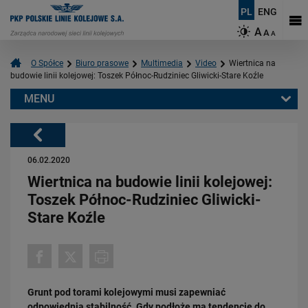
PL
ENG
A
A
A
O Spółce
Biuro prasowe
Multimedia
Video
Wiertnica na
budowie linii kolejowej: Toszek Północ-Rudziniec Gliwicki-Stare Koźle
MENU
Warto przeczytać również:
Powrót
06.02.2020
Wiertnica na budowie linii kolejowej:
Toszek Północ-Rudziniec Gliwicki-
Stare Koźle
03.03.2026
Podłęże-Piekiełko: budowa tunelu kolejowego w Pisarzowej
PRZECZYTAJ
Grunt pod torami kolejowymi musi zapewniać
odpowiednią stabilność. Gdy podłoże ma tendencję do