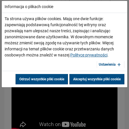
Rozpoczynamy modernizację jednego z najważniejszych
Informacja o plikach cookie
szlaków kolejowych w północnej Polsce. Inwestycja
przebiega przez malownicze Kujawy i Pomorze. Poprawi
Ta strona używa plików cookies. Mają one dwie funkcje:
komfort podróży pasażerów i ma strategiczne znaczenie
zapewniają podstawową funkcjonalność tej witryny oraz
dla przewozów towarowych w kraju.
pozwalają nam ulepszać nasze treści, zapisując i analizując
zanonimizowane dane użytkownika. W dowolnym momencie
możesz zmienić swoją zgodę na używanie tych plików. Więcej
17.02.2026
informacji na temat plików cookie oraz przetwarzaniu danych
Zmieniamy linię kolejową Warszawa Wawer – Otwock!
osobowych można znaleźć w naszej
Polityce prywatności
.
PRZECZYTAJ
Ustawienia
Odrzuć wszystkie pliki cookie
Akceptuj wszystkie pliki cookie
04.02.2026
Aktualna sytuacja na budowie dużego tunelu średnicowego w Łodzi