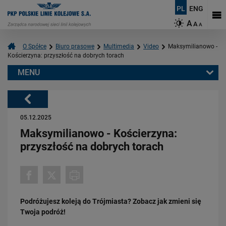
PL
ENG
A
A
A
O Spółce
Biuro prasowe
Multimedia
Video
Maksymilianowo -
Kościerzyna: przyszłość na dobrych torach
MENU
Warto przeczytać również:
Powrót
05.12.2025
Maksymilianowo - Kościerzyna:
przyszłość na dobrych torach
03.03.2026
Podłęże-Piekiełko: budowa tunelu kolejowego w Pisarzowej
Podróżujesz koleją do Trójmiasta? Zobacz jak zmieni się
PRZECZYTAJ
Twoja podróż!