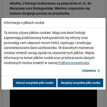
obiektu, z którego realizowane są połączenia m. in. do
Warszawy oraz Białegostoku. Wkrótce rozpocznie się
budowa drugiego peronu na przystanku.
Prace w Ełku realizowane są w ramach modernizacji
Informacja o plikach cookie
polskiego odcinka międzynarodowej linii kolejowej Rail
Baltica.
Ta strona używa plików cookies. Mają one dwie funkcje:
zapewniają podstawową funkcjonalność tej witryny oraz
17.02.2026
Wersja filmu z audiodeskrypcją dla osób niewidomych i
pozwalają nam ulepszać nasze treści, zapisując i analizując
Zmieniamy linię kolejową Warszawa Wawer – Otwock!
niedowidzących pod linkiem:
zanonimizowane dane użytkownika. W dowolnym momencie
PRZECZYTAJ
https://youtu.be/nfzzHn1KavY
.
możesz zmienić swoją zgodę na używanie tych plików. Więcej
informacji na temat plików cookie oraz przetwarzaniu danych
osobowych można znaleźć w naszej
Polityce prywatności
.
Ustawienia
Odrzuć wszystkie pliki cookie
Akceptuj wszystkie pliki cookie
04.02.2026
Aktualna sytuacja na budowie dużego tunelu średnicowego w Łodzi