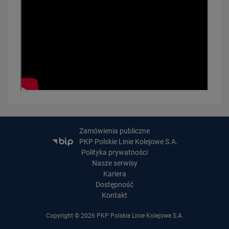
PRZECZYTAJ
16.01.2026
Co dzieje się na budowie dużego tunelu średnicowego w Łodzi?
Zamówienia publiczne
PRZECZYTAJ
PKP Polskie Linie Kolejowe S.A.
Polityka prywatności
Nasze serwisy
Kariera
Dostępność
Kontakt
Copyright © 2026 PKP Polskie Linie Kolejowe S.A.