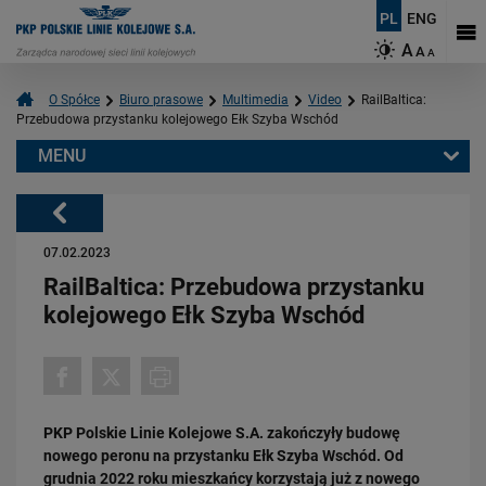
PL
ENG
A
A
A
O Spółce
Biuro prasowe
Multimedia
Video
RailBaltica:
Przebudowa przystanku kolejowego Ełk Szyba Wschód
MENU
Warto przeczytać również:
Powrót
07.02.2023
RailBaltica: Przebudowa przystanku
kolejowego Ełk Szyba Wschód
03.03.2026
Podłęże-Piekiełko: budowa tunelu kolejowego w Pisarzowej
PKP Polskie Linie Kolejowe S.A. zakończyły budowę
PRZECZYTAJ
nowego peronu na przystanku Ełk Szyba Wschód. Od
grudnia 2022 roku mieszkańcy korzystają już z nowego