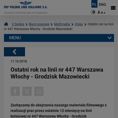
PL
ENG
A
A
A
O Spółce
Biuro prasowe
Multimedia
Video
Ostatni rok na linii
nr 447 Warszawa Włochy - Grodzisk Mazowiecki
MENU
Warto przeczytać również:
Powrót
11.10.2018
Ostatni rok na linii nr 447 Warszawa
Włochy - Grodzisk Mazowiecki
03.03.2026
Podłęże-Piekiełko: budowa tunelu kolejowego w Pisarzowej
Zachęcamy do obejrzenia naszego materiału filmowego z
PRZECZYTAJ
realizacji prac przez ostatnie 12 miesięcy na linii
kolejowej nr 447 Warszawa Włochy - Grodzisk