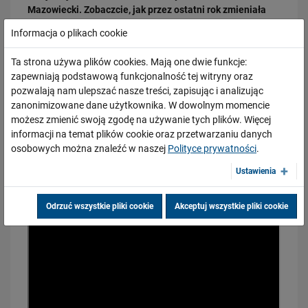
Mazowiecki. Zobaczcie, jak przez ostatni rok zmieniała
się linia. 24 września pociągi wróciły na linię, a my
Informacja o plikach cookie
kontynuujemy prace, aby zapewnić lepszą obsługę
pasażerów na peronach i sprawniejsze przewozy na tej
Ta strona używa plików cookies. Mają one dwie funkcje:
trasie. Zakończenie inwestycji planowane jest w 2019
zapewniają podstawową funkcjonalność tej witryny oraz
roku.
pozwalają nam ulepszać nasze treści, zapisując i analizując
zanonimizowane dane użytkownika. W dowolnym momencie
17.02.2026
możesz zmienić swoją zgodę na używanie tych plików. Więcej
Zmieniamy linię kolejową Warszawa Wawer – Otwock!
informacji na temat plików cookie oraz przetwarzaniu danych
PRZECZYTAJ
osobowych można znaleźć w naszej
Polityce prywatności
.
Ustawienia
Odrzuć wszystkie pliki cookie
Akceptuj wszystkie pliki cookie
04.02.2026
Aktualna sytuacja na budowie dużego tunelu średnicowego w Łodzi