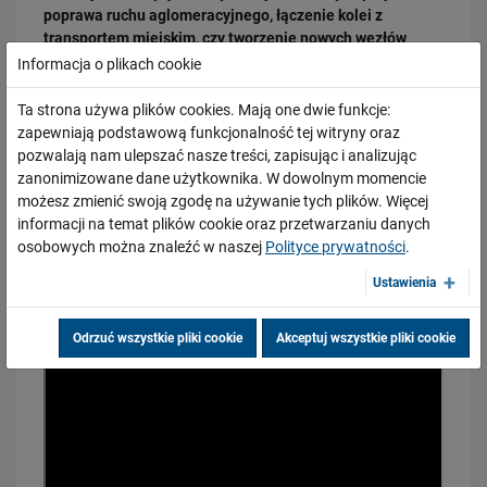
poprawa ruchu aglomeracyjnego, łączenie kolei z
transportem miejskim, czy tworzenie nowych węzłów
przesiadkowych, to najważniejsze efekty prac
Informacja o plikach cookie
prowadzonych w ostatnim roku. Zapraszamy do
obejrzenia naszego najnowszego filmu na temat
Ta strona używa plików cookies. Mają one dwie funkcje:
inwestycji przeprowadzonych przy dofinansowaniu z
zapewniają podstawową funkcjonalność tej witryny oraz
programu CEF.
pozwalają nam ulepszać nasze treści, zapisując i analizując
17.02.2026
zanonimizowane dane użytkownika. W dowolnym momencie
Zmieniamy linię kolejową Warszawa Wawer – Otwock!
możesz zmienić swoją zgodę na używanie tych plików. Więcej
informacji na temat plików cookie oraz przetwarzaniu danych
PRZECZYTAJ
osobowych można znaleźć w naszej
Polityce prywatności
.
Ustawienia
Odrzuć wszystkie pliki cookie
Akceptuj wszystkie pliki cookie
04.02.2026
Aktualna sytuacja na budowie dużego tunelu średnicowego w Łodzi