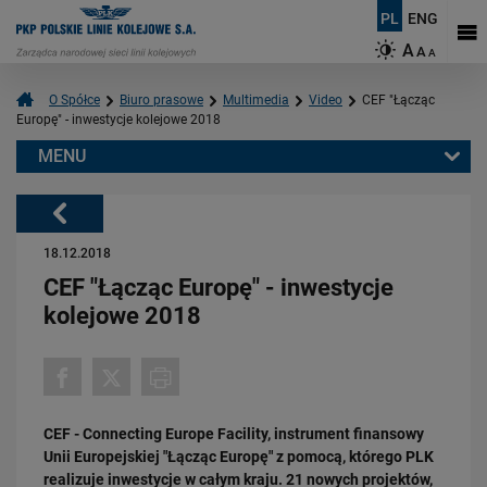
PL
ENG
A
A
A
O Spółce
Biuro prasowe
Multimedia
Video
CEF "Łącząc
Europę" - inwestycje kolejowe 2018
MENU
Warto przeczytać również:
Powrót
18.12.2018
CEF "Łącząc Europę" - inwestycje
kolejowe 2018
03.03.2026
Podłęże-Piekiełko: budowa tunelu kolejowego w Pisarzowej
CEF - Connecting Europe Facility, instrument finansowy
PRZECZYTAJ
Unii Europejskiej "Łącząc Europę" z pomocą, którego PLK
realizuje inwestycje w całym kraju. 21 nowych projektów,