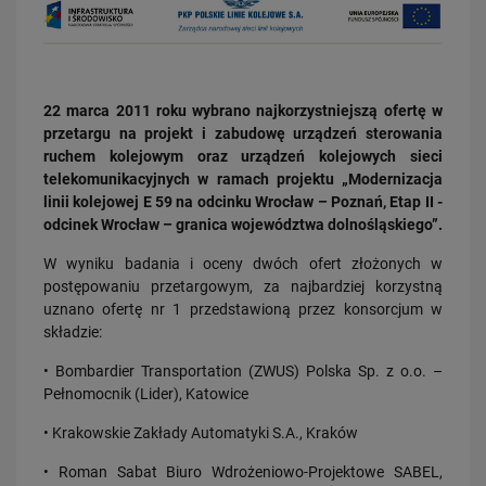
22 marca 2011 roku wybrano najkorzystniejszą ofertę w
przetargu na projekt i zabudowę urządzeń sterowania
ruchem kolejowym oraz urządzeń kolejowych sieci
03.08.2026
telekomunikacyjnych w ramach projektu „Modernizacja
Dzięki KPO kolej zmieniła Limanową
linii kolejowej E 59 na odcinku Wrocław – Poznań, Etap II -
odcinek Wrocław – granica województwa dolnośląskiego”.
PRZECZYTAJ
W wyniku badania i oceny dwóch ofert złożonych w
postępowaniu przetargowym, za najbardziej korzystną
uznano ofertę nr 1 przedstawioną przez konsorcjum w
składzie:
• Bombardier Transportation (ZWUS) Polska Sp. z o.o. –
Pełnomocnik (Lider), Katowice
• Krakowskie Zakłady Automatyki S.A., Kraków
31.07.2026
Dobre zmiany dla mieszkańców Katowic. Gotowy jest ważny wiadukt
• Roman Sabat Biuro Wdrożeniowo-Projektowe SABEL,
drogowy