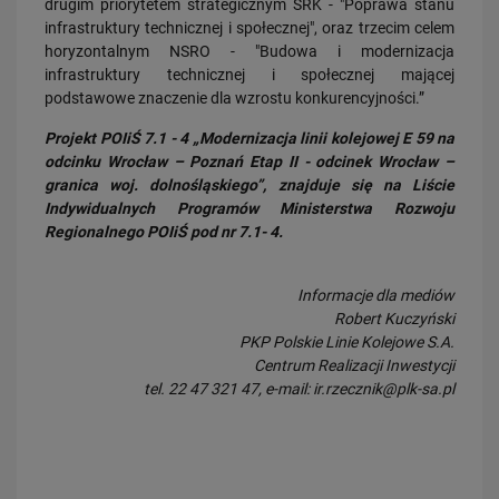
drugim priorytetem strategicznym SRK - "Poprawa stanu
16.07.2026
infrastruktury technicznej i społecznej", oraz trzecim celem
Kolej wróci do Bytowa
horyzontalnym NSRO - "Budowa i modernizacja
infrastruktury technicznej i społecznej mającej
PRZECZYTAJ
podstawowe znaczenie dla wzrostu konkurencyjności.”
Obserwuj nas
Projekt POIiŚ 7.1 - 4 „Modernizacja linii kolejowej E 59 na
odcinku Wrocław – Poznań Etap II - odcinek Wrocław –
granica woj. dolnośląskiego”, znajduje się na Liście
Indywidualnych Programów Ministerstwa Rozwoju
Regionalnego POIiŚ pod nr 7.1- 4.
Informacje dla mediów
Robert Kuczyński
PKP Polskie Linie Kolejowe S.A.
Centrum Realizacji Inwestycji
tel. 22 47 321 47, e-mail:
ir.rzecznik@plk-sa.pl