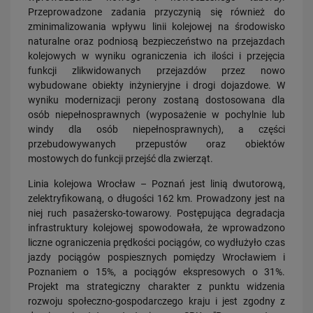
Przeprowadzone zadania przyczynią się również do
zminimalizowania wpływu linii kolejowej na środowisko
naturalne oraz podniosą bezpieczeństwo na przejazdach
kolejowych w wyniku ograniczenia ich ilości i przejęcia
funkcji zlikwidowanych przejazdów przez nowo
wybudowane obiekty inżynieryjne i drogi dojazdowe. W
wyniku modernizacji perony zostaną dostosowana dla
osób niepełnosprawnych (wyposażenie w pochylnie lub
windy dla osób niepełnosprawnych), a części
20.07.2026
przebudowywanych przepustów oraz obiektów
Dwie bezkolizyjne przeprawy przez tory zrewolucjonizują komunikację
mostowych do funkcji przejść dla zwierząt.
w Łodzi
Linia kolejowa Wrocław – Poznań jest linią dwutorową,
PRZECZYTAJ
zelektryfikowaną, o długości 162 km. Prowadzony jest na
niej ruch pasażersko-towarowy. Postępująca degradacja
infrastruktury kolejowej spowodowała, że wprowadzono
liczne ograniczenia prędkości pociągów, co wydłużyło czas
jazdy pociągów pospiesznych pomiędzy Wrocławiem i
Poznaniem o 15%, a pociągów ekspresowych o 31%.
Projekt ma strategiczny charakter z punktu widzenia
rozwoju społeczno-gospodarczego kraju i jest zgodny z