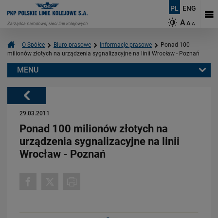
PL
ENG
A
A
A
O Spółce
Biuro prasowe
Informacje prasowe
Ponad 100
milionów złotych na urządzenia sygnalizacyjne na linii Wrocław - Poznań
MENU
Warto przeczytać również:
Powrót
29.03.2011
Ponad 100 milionów złotych na
urządzenia sygnalizacyjne na linii
Wrocław - Poznań
06.08.2026
Budujemy nowoczesną kolej na Kaszubach [FOTOGALERIA]
PRZECZYTAJ