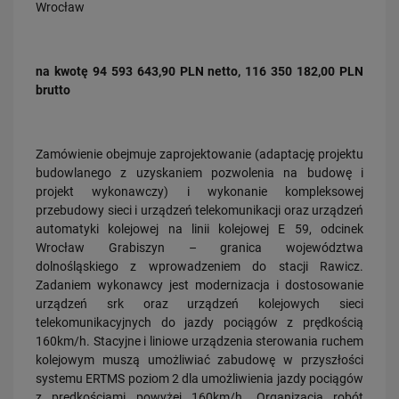
Wrocław
PRZECZYTAJ
na kwotę 94 593 643,90 PLN netto, 116 350 182,00 PLN
brutto
Zamówienie obejmuje zaprojektowanie (adaptację projektu
budowlanego z uzyskaniem pozwolenia na budowę i
projekt wykonawczy) i wykonanie kompleksowej
30.07.2026
przebudowy sieci i urządzeń telekomunikacji oraz urządzeń
Nowy wiadukt w Żorach otwarty. Bezpieczniejsze przejazdy,
automatyki kolejowej na linii kolejowej E 59, odcinek
sprawniejsza…
Wrocław Grabiszyn – granica województwa
PRZECZYTAJ
dolnośląskiego z wprowadzeniem do stacji Rawicz.
Zadaniem wykonawcy jest modernizacja i dostosowanie
urządzeń srk oraz urządzeń kolejowych sieci
telekomunikacyjnych do jazdy pociągów z prędkością
160km/h. Stacyjne i liniowe urządzenia sterowania ruchem
kolejowym muszą umożliwiać zabudowę w przyszłości
systemu ERTMS poziom 2 dla umożliwienia jazdy pociągów
z prędkościami powyżej 160km/h. Organizacja robót