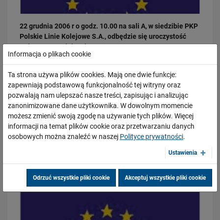
22 grudnia 2006 r o godz. 10.00 na sali A, w siedzibie PKP
Polskie Linie Kolejowe S.A., odbędzie się uroczystość
związana z podpisaniem umowy nr
Informacja o plikach cookie
2001/PL/16/P/PT/012-04 LOT C na roboty
współfinansowane przez Unię Europejską w ramach
Ta strona używa plików cookies. Mają one dwie funkcje:
programu FS nr 2001/PL/16/P/PT/012 Modernizacja linii
03.08.2026
zapewniają podstawową funkcjonalność tej witryny oraz
kolejowej E 20 na odcinku Siedlce - Terespol, Etap I.
Dzięki KPO kolej zmieniła Limanową
pozwalają nam ulepszać nasze treści, zapisując i analizując
PRZECZYTAJ
zanonimizowane dane użytkownika. W dowolnym momencie
Umowa dotyczy
: zaprojektowania i wykonania przez
możesz zmienić swoją zgodę na używanie tych plików. Więcej
wykonawcę robót budowlanych polegających na
informacji na temat plików cookie oraz przetwarzaniu danych
modernizacji torów, sieci trakcyjnej wraz z pracami
osobowych można znaleźć w naszej
Polityce prywatności
.
towarzyszącymi na odcinku od stacji Międzyrzec Podlaski
do stacji Biała Podlaska.
Ustawienia
Galeria
Odrzuć wszystkie pliki cookie
Akceptuj wszystkie pliki cookie
31.07.2026
Dobre zmiany dla mieszkańców Katowic. Gotowy jest ważny wiadukt
drogowy