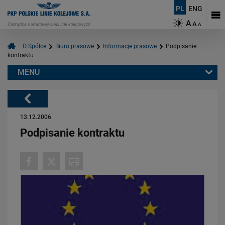
PL
ENG
A
A
A
O Spółce
Biuro prasowe
Informacje prasowe
Podpisanie
kontraktu
MENU
Warto przeczytać również:
Powrót
13.12.2006
Podpisanie kontraktu
06.08.2026
Budujemy nowoczesną kolej na Kaszubach [FOTOGALERIA]
PRZECZYTAJ