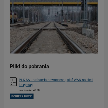
23.07.2026
Wróci ruch pasażerski między Skierniewicami a Czachówkiem - jest
umowa na…
PRZECZYTAJ
Pliki do pobrania
PLK SA uruchamia nowoczesną sieć WAN na sieci
kolejowej
rozmiar pliku: 40 KB
21.07.2026
POBIERZ DOCX
PLK SA, Politechnika Białostocka i Instytut Kolejnictwa łączą siły dla…
PRZECZYTAJ