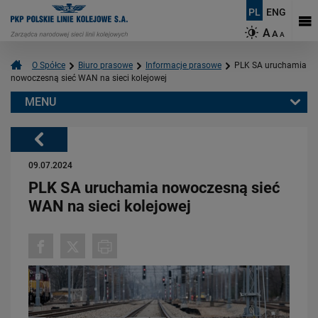
PL
ENG
A
A
A
O Spółce
Biuro prasowe
Informacje prasowe
PLK SA uruchamia
nowoczesną sieć WAN na sieci kolejowej
MENU
Warto przeczytać również:
Powrót
09.07.2024
PLK SA uruchamia nowoczesną sieć
WAN na sieci kolejowej
06.08.2026
Budujemy nowoczesną kolej na Kaszubach [FOTOGALERIA]
PRZECZYTAJ