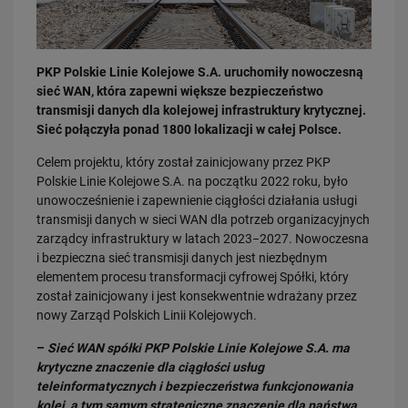
PKP Polskie Linie Kolejowe S.A. uruchomiły nowoczesną
sieć WAN, która zapewni większe bezpieczeństwo
transmisji danych dla kolejowej infrastruktury krytycznej.
Sieć połączyła ponad 1800 lokalizacji w całej Polsce.
03.08.2026
Celem projektu, który został zainicjowany przez PKP
Dzięki KPO kolej zmieniła Limanową
Polskie Linie Kolejowe S.A. na początku 2022 roku, było
PRZECZYTAJ
unowocześnienie i zapewnienie ciągłości działania usługi
transmisji danych w sieci WAN dla potrzeb organizacyjnych
zarządcy infrastruktury w latach 2023−2027. Nowoczesna
i bezpieczna sieć transmisji danych jest niezbędnym
elementem procesu transformacji cyfrowej Spółki, który
został zainicjowany i jest konsekwentnie wdrażany przez
nowy Zarząd Polskich Linii Kolejowych.
–
Sieć WAN spółki PKP Polskie Linie Kolejowe S.A. ma
krytyczne znaczenie dla ciągłości usług
31.07.2026
teleinformatycznych i bezpieczeństwa funkcjonowania
Dobre zmiany dla mieszkańców Katowic. Gotowy jest ważny wiadukt
kolei, a tym samym strategiczne znaczenie dla państwa.
drogowy