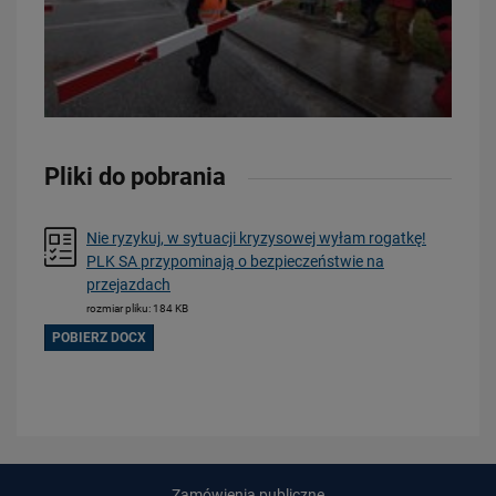
Pliki do pobrania
Nie ryzykuj, w sytuacji kryzysowej wyłam rogatkę!
PLK SA przypominają o bezpieczeństwie na
przejazdach
rozmiar pliku: 184 KB
POBIERZ DOCX
Zamówienia publiczne