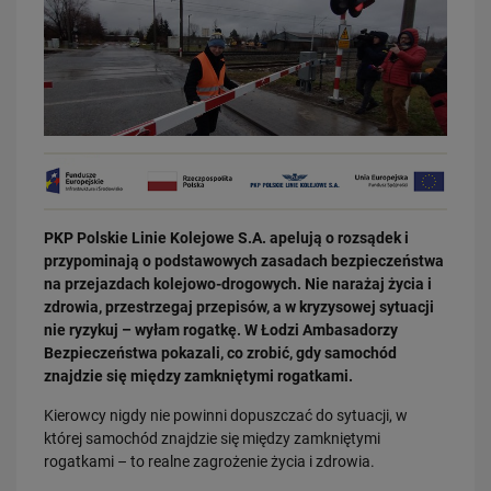
03.08.2026
Dzięki KPO kolej zmieniła Limanową
PKP Polskie Linie Kolejowe S.A. apelują o rozsądek i
PRZECZYTAJ
przypominają o podstawowych zasadach bezpieczeństwa
na przejazdach kolejowo-drogowych. Nie narażaj życia i
zdrowia, przestrzegaj przepisów, a w kryzysowej sytuacji
nie ryzykuj – wyłam rogatkę. W Łodzi Ambasadorzy
Bezpieczeństwa pokazali, co zrobić, gdy samochód
znajdzie się między zamkniętymi rogatkami.
Kierowcy nigdy nie powinni dopuszczać do sytuacji, w
której samochód znajdzie się między zamkniętymi
rogatkami – to realne zagrożenie życia i zdrowia.
31.07.2026