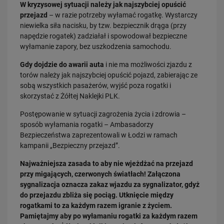
Dobre zmiany dla mieszkańców Katowic. Gotowy jest ważny wiadukt
W kryzysowej sytuacji należy jak najszybciej opuścić
drogowy
przejazd
– w razie potrzeby wyłamać rogatkę. Wystarczy
PRZECZYTAJ
niewielka siła nacisku, by tzw. bezpiecznik drąga (przy
napędzie rogatek) zadziałał i spowodował bezpieczne
wyłamanie zapory, bez uszkodzenia samochodu.
Gdy dojdzie do awarii auta
i nie ma możliwości zjazdu z
torów należy jak najszybciej opuścić pojazd, zabierając ze
sobą wszystkich pasażerów, wyjść poza rogatki i
skorzystać z Żółtej Naklejki PLK.
Postępowanie w sytuacji zagrożenia życia i zdrowia –
sposób wyłamania rogatki – Ambasadorzy
30.07.2026
Nowy wiadukt w Żorach otwarty. Bezpieczniejsze przejazdy,
Bezpieczeństwa zaprezentowali w Łodzi w ramach
sprawniejsza…
kampanii „Bezpieczny przejazd”.
PRZECZYTAJ
Najważniejsza zasada to aby nie wjeżdżać na przejazd
przy migających, czerwonych światłach! Załączona
sygnalizacja oznacza zakaz wjazdu za sygnalizator, gdyż
do przejazdu zbliża się pociąg. Utknięcie między
rogatkami to za każdym razem igranie z życiem.
Pamiętajmy aby po wyłamaniu rogatki za każdym razem