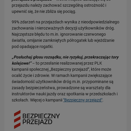
przejazdu należy zachować szczególną ostrożność i
PRZECZYTAJ
upewnić się, że nie zbliża się pociąg.
99% zdarzeń na przejazdach wynika z nieodpowiedzialnego
zachowania i nierozważnych decyzji użytkowników dróg.
Najczęstsze błędu to m.in. ignorowanie czerwonego
światła, omijanie zamkniętych półrogatek lub wjeżdżanie
pod opadające rogatki.
„Posłuchaj głosu rozsądku, nie ryzykuj, przekraczając tory
kolejowe!”
– to przesłanie realizowanej przez PLK
20.07.2026
kampanii społecznej „Bezpieczny przejazd”, które może
Dwie bezkolizyjne przeprawy przez tory zrewolucjonizują komunikację
w Łodzi
ocalić życie i zdrowie. W ramach kampanii zwiększające
świadomość użytkowników dróg m.in. przypominane są
PRZECZYTAJ
zasady bezpieczeństwa, prowadzone są warsztaty dla
instruktorów nauki jazdy oraz spotkania w przedszkolach i
szkołach. Więcej o kampanii
"Bezpieczny przejazd"
.