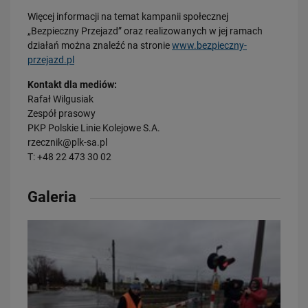
Więcej informacji na temat kampanii społecznej
16.07.2026
„Bezpieczny Przejazd” oraz realizowanych w jej ramach
Kolej wróci do Bytowa
działań można znaleźć na stronie
www.bezpieczny-
przejazd.pl
PRZECZYTAJ
Kontakt dla mediów:
Obserwuj nas
Rafał Wilgusiak
Zespół prasowy
PKP Polskie Linie Kolejowe S.A.
rzecznik@plk-sa.pl
T: +48 22 473 30 02
Galeria