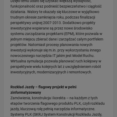
Dzięki temu udało się uzyskać większą wydajność,
funkcjonalność oraz podnieść bezpieczeństwo i ciągłość
PRZECZYTAJ
działania. Walory te okazały się kluczowe w wyjątkowo
trudnym okresie zamknięcia roku, podczas finalizacji
perspektywy unijnej 2007-2013. Dodatkowo projekty
inwestycyjne wspierane są przez nowe środowisko
systemu zarządzania projektami (EPM), które pozwala w
jednym miejscu zbierać dane i zarządzać całym portfelem
projektów. Natomiast procesy planowania nowych
inwestycji wykonuje się m.in. przy wykorzystaniu innego
nowoczesnego narzędzia IT jakim jest Model Ruchu.
30.07.2026
Wirtualna symulacja pozwala planować ruch kolejowy w
Nowy wiadukt w Żorach otwarty. Bezpieczniejsze przejazdy,
perspektywie wielu kolejnych lat z uwzględnieniem robót
sprawniejsza…
inwestycyjnych, modernizacyjnych i remontowych.
PRZECZYTAJ
Rozkład Jazdy – flagowy projekt w pełni
zinformatyzowany
Zamówienia, konstrukcja i korekta – na każdym z tych
etapów tworzenia flagowego produktu PLK, czyli rozkładu
jazdy, kluczową rolę pełnią narzędzia informatyczne.
Systemy PLK (SKRJ System Konstrukcji Rozkładu Jazdy,