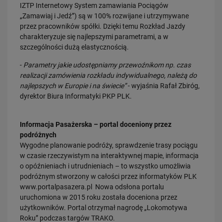
IZTP Internetowy System zamawiania Pociągów
„Zamawiaj i Jedź”) są w 100% rozwijane i utrzymywane
28.07.2026
przez pracowników spółki. Dzięki temu Rozkład Jazdy
Bydgoszcz Fordon po zmianach. Nowe perony, większa
charakteryzuje się najlepszymi parametrami, a w
przepustowość i kolejny…
szczególności dużą elastycznością.
PRZECZYTAJ
-
Parametry jakie udostępniamy przewoźnikom np. czas
realizacji zamówienia rozkładu indywidualnego, należą do
najlepszych w Europie i na świecie”
- wyjaśnia Rafał Zbiróg,
dyrektor Biura Informatyki PKP PLK.
Informacja Pasażerska – portal doceniony przez
podróżnych
Wygodne planowanie podróży, sprawdzenie trasy pociągu
w czasie rzeczywistym na interaktywnej mapie, informacja
23.07.2026
Nowe perony, windy i szybsze pociągi. Polskie Linie Kolejowe S.A.
o opóźnieniach i utrudnieniach – to wszystko umożliwia
pokazują…
podróżnym stworzony w całości przez informatyków PLK
www.portalpasazera.pl Nowa odsłona portalu
PRZECZYTAJ
uruchomiona w 2015 roku została doceniona przez
użytkowników. Portal otrzymał nagrodę „Lokomotywa
Roku” podczas targów TRAKO.