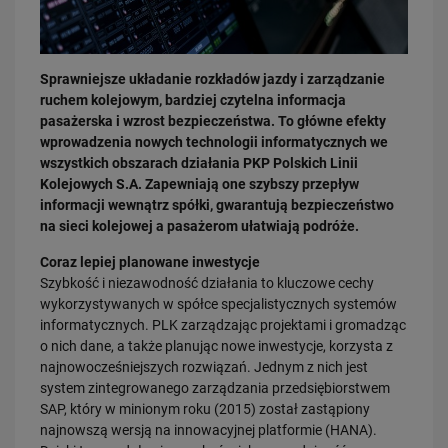
Sprawniejsze układanie rozkładów jazdy i zarządzanie
ruchem kolejowym, bardziej czytelna informacja
pasażerska i wzrost bezpieczeństwa. To główne efekty
wprowadzenia nowych technologii informatycznych we
03.08.2026
wszystkich obszarach działania PKP Polskich Linii
Dzięki KPO kolej zmieniła Limanową
Kolejowych S.A. Zapewniają one szybszy przepływ
informacji wewnątrz spółki, gwarantują bezpieczeństwo
PRZECZYTAJ
na sieci kolejowej a pasażerom ułatwiają podróże.
Coraz lepiej planowane inwestycje
Szybkość i niezawodność działania to kluczowe cechy
wykorzystywanych w spółce specjalistycznych systemów
informatycznych. PLK zarządzając projektami i gromadząc
o nich dane, a także planując nowe inwestycje, korzysta z
najnowocześniejszych rozwiązań. Jednym z nich jest
system zintegrowanego zarządzania przedsiębiorstwem
SAP, który w minionym roku (2015) został zastąpiony
31.07.2026
najnowszą wersją na innowacyjnej platformie (HANA).
Dobre zmiany dla mieszkańców Katowic. Gotowy jest ważny wiadukt
drogowy