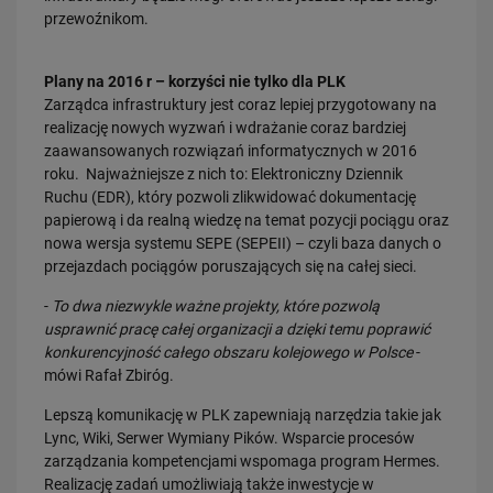
przewoźnikom.
16.07.2026
Kolej wróci do Bytowa
PRZECZYTAJ
Plany na 2016 r – korzyści nie tylko dla PLK
Zarządca infrastruktury jest coraz lepiej przygotowany na
realizację nowych wyzwań i wdrażanie coraz bardziej
Obserwuj nas
zaawansowanych rozwiązań informatycznych w 2016
roku. Najważniejsze z nich to: Elektroniczny Dziennik
Ruchu (EDR), który pozwoli zlikwidować dokumentację
papierową i da realną wiedzę na temat pozycji pociągu oraz
nowa wersja systemu SEPE (SEPEII) – czyli baza danych o
przejazdach pociągów poruszających się na całej sieci.
-
To dwa niezwykle ważne projekty, które pozwolą
usprawnić pracę całej organizacji a dzięki temu poprawić
konkurencyjność całego obszaru kolejowego w Polsce
-
mówi Rafał Zbiróg.
Lepszą komunikację w PLK zapewniają narzędzia takie jak
Lync, Wiki, Serwer Wymiany Pików. Wsparcie procesów
zarządzania kompetencjami wspomaga program Hermes.
Realizację zadań umożliwiają także inwestycje w