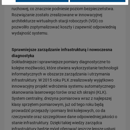
przejazdowych będzie miało wgląd do aktualnej sytuacji
ruchowej, co znacznie podniesie poziom bezpieczeństwa.
Rozwiązanie zostało zrealizowane w innowacyjnej
architekturze wirtualnych stacji roboczych (VDI) co
pozwoliło zoptymalizować koszty i zapewnić odpowiednią
wydajność systemu.
Sprawniejsze zarządzanie infrastrukturą i nowoczesna
diagnostyka
20.07.2026
Dokładniejsze i sprawniejsze pomiary diagnostyczne to
Dwie bezkolizyjne przeprawy przez tory zrewolucjonizują komunikację
kolejne możliwości, które otwiera wykorzystanie technologii
w Łodzi
informatycznych w obszarze zarządzania i utrzymania
PRZECZYTAJ
infrastruktury. W 2015 roku PLK zrealizowały wyjątkowo
innowacyjny projekt wdrożenia systemu automatycznego
skanowania laserowego torów oraz ich skrajni (KLK).
System centralny, drezyna pomiarowa wraz z najlepszej
klasy sprzętem pomiarowym, już od tego roku będą
prowadzić przejazdy i pomiary linii kolejowych, co da
rzeczywiste oraz szczegółowe dane odpowiedniej jakości o
stanie infrastruktury. Dzięki takiej wiedzy zarządca
infrastruktury będzie mógł oferować jeszcze lepsze usługi