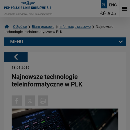
PL
ENG
A
A
A
O Spółce
Biuro prasowe
Informacje prasowe
Najnowsze
technologie teleinformatyczne w PLK
MENU
Warto przeczytać również:
Powrót
18.01.2016
Najnowsze technologie
teleinformatyczne w PLK
06.08.2026
Budujemy nowoczesną kolej na Kaszubach [FOTOGALERIA]
PRZECZYTAJ