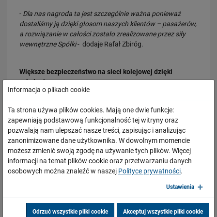
-
Dla nas nagroda ta jest szczególnie ważna ponieważ
dostaliśmy ją dzięki głosom naszych klientów – pasażerów,
a rozwiązanie w całości zostało zrealizowane przez siły
wewnętrzne Spółki
- dodaje Rafał Zbiróg.
23.07.2026
Większe bezpieczeństwo na sieci kolejowej dzięki
Wróci ruch pasażerski między Skierniewicami a Czachówkiem - jest
umowa na…
szkoleniom
Informacja o plikach cookie
Wirtualne warunki i realnie niebezpieczne sytuacje – takie
PRZECZYTAJ
możliwości w obszarze szkoleń otworzyło kolejne
Ta strona używa plików cookies. Mają one dwie funkcje:
informatyczne narzędzie – symulator dla dyżurnych ruchu.
zapewniają podstawową funkcjonalność tej witryny oraz
Kilka tysięcy pracowników, którzy odpowiadają za
pozwalają nam ulepszać nasze treści, zapisując i analizując
bezpieczeństwo ruchu kolejowego, będzie mogło jeszcze
zanonimizowane dane użytkownika. W dowolnym momencie
lepiej radzić sobie z sytuacjami kryzysowymi w
możesz zmienić swoją zgodę na używanie tych plików. Więcej
rzeczywistości.
informacji na temat plików cookie oraz przetwarzaniu danych
osobowych można znaleźć w naszej
Polityce prywatności
.
Nowością jest też wdrożenie systemu dla dróżników
Ustawienia
przejazdowych
21.07.2026
SWDP (System Wspomagania Dróżnika Przejazdowego).
PLK SA, Politechnika Białostocka i Instytut Kolejnictwa łączą siły dla…
Dzięki temu 2,5 tysiąca dróżników na ok. 500 strażnicach
Odrzuć wszystkie pliki cookie
Akceptuj wszystkie pliki cookie
PRZECZYTAJ