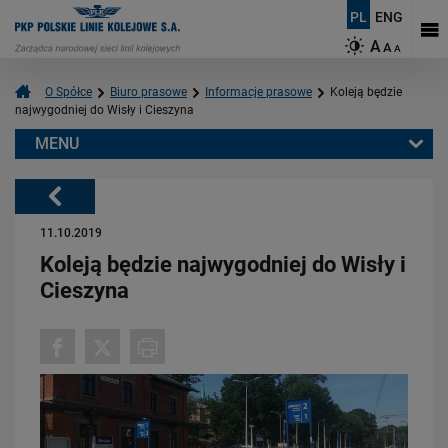
PL
ENG
A
A
A
O Spółce
Biuro prasowe
Informacje prasowe
Koleją będzie
najwygodniej do Wisły i Cieszyna
MENU
Warto przeczytać również:
Powrót
11.10.2019
Koleją będzie najwygodniej do Wisły i
Cieszyna
06.08.2026
Budujemy nowoczesną kolej na Kaszubach [FOTOGALERIA]
PRZECZYTAJ