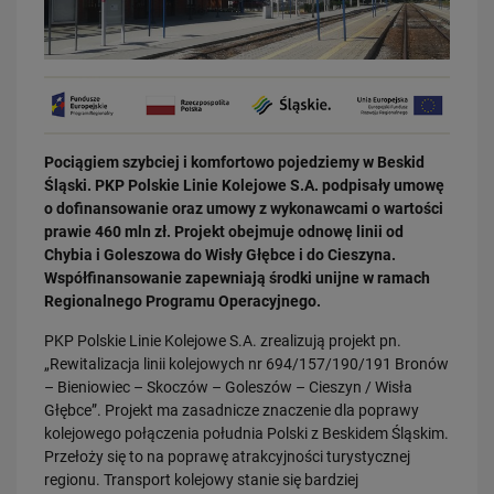
Pociągiem szybciej i komfortowo pojedziemy w Beskid
03.08.2026
Śląski. PKP Polskie Linie Kolejowe S.A. podpisały umowę
Dzięki KPO kolej zmieniła Limanową
o dofinansowanie oraz umowy z wykonawcami o wartości
PRZECZYTAJ
prawie 460 mln zł. Projekt obejmuje odnowę linii od
Chybia i Goleszowa do Wisły Głębce i do Cieszyna.
Współfinansowanie zapewniają środki unijne w ramach
Regionalnego Programu Operacyjnego.
PKP Polskie Linie Kolejowe S.A. zrealizują projekt pn.
„Rewitalizacja linii kolejowych nr 694/157/190/191 Bronów
– Bieniowiec – Skoczów – Goleszów – Cieszyn / Wisła
Głębce”. Projekt ma zasadnicze znaczenie dla poprawy
kolejowego połączenia południa Polski z Beskidem Śląskim.
31.07.2026
Przełoży się to na poprawę atrakcyjności turystycznej
Dobre zmiany dla mieszkańców Katowic. Gotowy jest ważny wiadukt
regionu. Transport kolejowy stanie się bardziej
drogowy