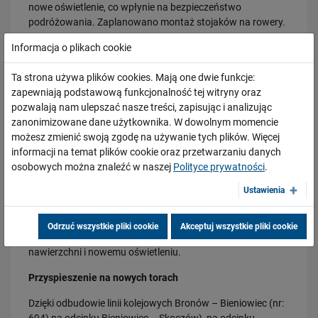
nowe oświetlenie, co wpłynie na bezpieczeństwo
podróżowania. Zaplanowano montaż stojaków na rowery.
28.07.2026
Informacja o plikach cookie
W ramach projektu zostaną wymienione prawie 52 km
Bydgoszcz Fordon po zmianach. Nowe perony, większa
przepustowość i kolejny…
torów, dzięki czemu pociągi pojadą szybciej. Nowe będą
Ta strona używa plików cookies. Mają one dwie funkcje:
rozjazdy oraz urządzenia sterowania ruchem kolejowym,
PRZECZYTAJ
zapewniają podstawową funkcjonalność tej witryny oraz
co sprawi, że zwiększy się przepustowość linii.
pozwalają nam ulepszać nasze treści, zapisując i analizując
Nastawnie, w tym Lokalne Centrum Sterowania, które
zanonimizowane dane użytkownika. W dowolnym momencie
powstanie w Skoczowie, będą wyposażone w nowoczesny
możesz zmienić swoją zgodę na używanie tych plików. Więcej
sprzęt komputerowy. Sprawniejsze podróżowanie zimą
informacji na temat plików cookie oraz przetwarzaniu danych
zapewni elektryczne ogrzewanie rozjazdów. Sieć trakcyjna
osobowych można znaleźć w naszej
Polityce prywatności
.
zostanie kompleksowo przebudowana na remontowanych
Ustawienia
stacjach, a także odbudowana na nieużywanym obecnie
szlaku Goleszów – Cieszyn. Zwiększy się poziom
bezpieczeństwa na 81 przejazdach kolejowo-drogowych
23.07.2026
Odrzuć wszystkie pliki cookie
Akceptuj wszystkie pliki cookie
oraz przejściach dla pieszych dzięki wymienionej
Nowe perony, windy i szybsze pociągi. Polskie Linie Kolejowe S.A.
pokazują…
nawierzchni i nowemu oświetleniu.
PRZECZYTAJ
Przyspieszenie na nowych torach
Dzięki odbudowie linii kolejowych Bronów – Bieniowiec (nr: