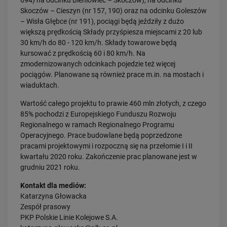
694) na odcinku Bieniowiec – Skoczów), na odcinku
Skoczów – Cieszyn (nr 157, 190) oraz na odcinku Goleszów
– Wisła Głębce (nr 191), pociągi będą jeździły z dużo
większą prędkością Składy przyśpiesza miejscami z 20 lub
30 km/h do 80 - 120 km/h. Składy towarowe będą
kursować z prędkością 60 i 80 km/h. Na
zmodernizowanych odcinkach pojedzie też więcej
23.07.2026
pociągów. Planowane są również prace m.in. na mostach i
Wróci ruch pasażerski między Skierniewicami a Czachówkiem - jest
umowa na…
wiaduktach.
PRZECZYTAJ
Wartość całego projektu to prawie 460 mln złotych, z czego
85% pochodzi z Europejskiego Funduszu Rozwoju
Regionalnego w ramach Regionalnego Programu
Operacyjnego. Prace budowlane będą poprzedzone
pracami projektowymi i rozpoczną się na przełomie I i II
kwartału 2020 roku. Zakończenie prac planowane jest w
grudniu 2021 roku.
Kontakt dla mediów:
Katarzyna Głowacka
21.07.2026
Zespół prasowy
PLK SA, Politechnika Białostocka i Instytut Kolejnictwa łączą siły dla…
PKP Polskie Linie Kolejowe S.A.
PRZECZYTAJ