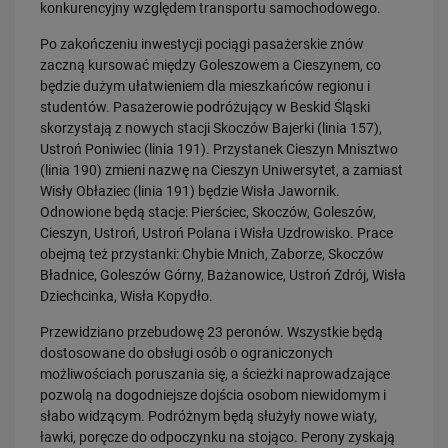
konkurencyjny względem transportu samochodowego.
PRZECZYTAJ
Po zakończeniu inwestycji pociągi pasażerskie znów
zaczną kursować między Goleszowem a Cieszynem, co
będzie dużym ułatwieniem dla mieszkańców regionu i
studentów. Pasażerowie podróżujący w Beskid Śląski
skorzystają z nowych stacji Skoczów Bajerki (linia 157),
Ustroń Poniwiec (linia 191). Przystanek Cieszyn Mnisztwo
(linia 190) zmieni nazwę na Cieszyn Uniwersytet, a zamiast
Wisły Obłaziec (linia 191) będzie Wisła Jawornik.
Odnowione będą stacje: Pierściec, Skoczów, Goleszów,
30.07.2026
Cieszyn, Ustroń, Ustroń Polana i Wisła Uzdrowisko. Prace
Nowy wiadukt w Żorach otwarty. Bezpieczniejsze przejazdy,
obejmą też przystanki: Chybie Mnich, Zaborze, Skoczów
sprawniejsza…
Bładnice, Goleszów Górny, Bażanowice, Ustroń Zdrój, Wisła
PRZECZYTAJ
Dziechcinka, Wisła Kopydło.
Przewidziano przebudowę 23 peronów. Wszystkie będą
dostosowane do obsługi osób o ograniczonych
możliwościach poruszania się, a ścieżki naprowadzające
pozwolą na dogodniejsze dojścia osobom niewidomym i
słabo widzącym. Podróżnym będą służyły nowe wiaty,
ławki, poręcze do odpoczynku na stojąco. Perony zyskają