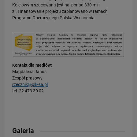
Kolejowym szacowana jest na ponad 330 mln
zł. Finansowanie projektu zaplanowano w ramach
Programu Operacyjnego Polska Wschodnia.
23.07.2026
Wróci ruch pasażerski między Skierniewicami a Czachówkiem - jest
umowa na…
PRZECZYTAJ
Kontakt dla mediów:
Magdalena Janus
Zespół prasowy
rzecznik@plk-sa.pl
tel. 22 473 30 02
21.07.2026
PLK SA, Politechnika Białostocka i Instytut Kolejnictwa łączą siły dla…
Galeria
PRZECZYTAJ