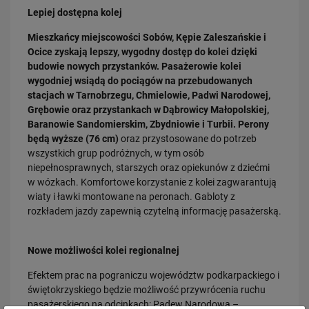
Lepiej dostępna kolej
PRZECZYTAJ
Mieszkańcy miejscowości Sobów, Kępie Zaleszańskie i
Ocice zyskają lepszy, wygodny dostęp do kolei dzięki
budowie nowych przystanków. Pasażerowie kolei
wygodniej wsiądą do pociągów na przebudowanych
stacjach w Tarnobrzegu, Chmielowie, Padwi Narodowej,
Grębowie oraz przystankach w Dąbrowicy Małopolskiej,
Baranowie Sandomierskim, Zbydniowie i Turbii. Perony
będą wyższe (76 cm)
oraz przystosowane do potrzeb
wszystkich grup podróżnych, w tym osób
30.07.2026
niepełnosprawnych, starszych oraz opiekunów z dziećmi
Nowy wiadukt w Żorach otwarty. Bezpieczniejsze przejazdy,
w wózkach. Komfortowe korzystanie z kolei zagwarantują
sprawniejsza…
wiaty i ławki montowane na peronach. Gabloty z
PRZECZYTAJ
rozkładem jazdy zapewnią czytelną informację pasażerską.
Nowe możliwości kolei regionalnej
Efektem prac na pograniczu województw podkarpackiego i
świętokrzyskiego będzie możliwość przywrócenia ruchu
pasażerskiego na odcinkach: Padew Narodowa –