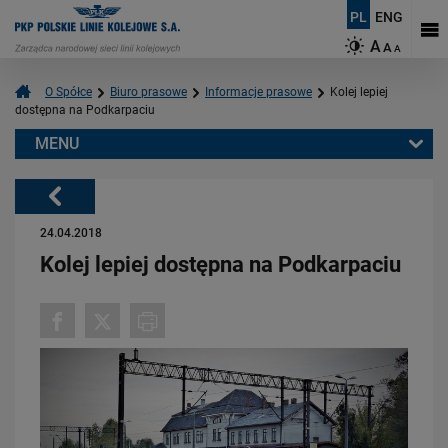
PL
ENG
A
A
A
O Spółce
Biuro prasowe
Informacje prasowe
Kolej lepiej
dostępna na Podkarpaciu
MENU
Warto przeczytać również:
Powrót
24.04.2018
Kolej lepiej dostępna na Podkarpaciu
06.08.2026
Budujemy nowoczesną kolej na Kaszubach [FOTOGALERIA]
PRZECZYTAJ