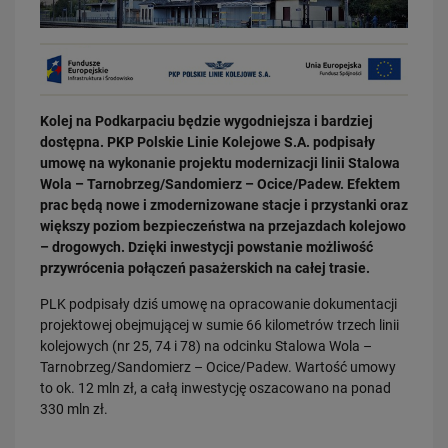
Kolej na Podkarpaciu będzie wygodniejsza i bardziej
dostępna. PKP Polskie Linie Kolejowe S.A. podpisały
03.08.2026
umowę na wykonanie projektu modernizacji linii Stalowa
Dzięki KPO kolej zmieniła Limanową
Wola – Tarnobrzeg/Sandomierz – Ocice/Padew. Efektem
prac będą nowe i zmodernizowane stacje i przystanki oraz
PRZECZYTAJ
większy poziom bezpieczeństwa na przejazdach kolejowo
– drogowych. Dzięki inwestycji powstanie możliwość
przywrócenia połączeń pasażerskich na całej trasie.
PLK podpisały dziś umowę na opracowanie dokumentacji
projektowej obejmującej w sumie 66 kilometrów trzech linii
kolejowych (nr 25, 74 i 78) na odcinku Stalowa Wola –
Tarnobrzeg/Sandomierz – Ocice/Padew. Wartość umowy
to ok. 12 mln zł, a całą inwestycję oszacowano na ponad
330 mln zł.
31.07.2026
Dobre zmiany dla mieszkańców Katowic. Gotowy jest ważny wiadukt
drogowy