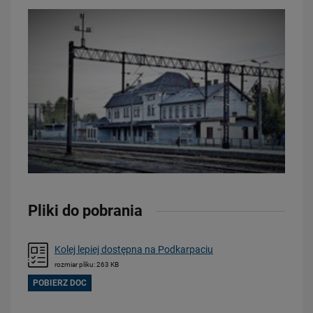
20.07.2026
Dwie bezkolizyjne przeprawy przez tory zrewolucjonizują komunikację
w Łodzi
PRZECZYTAJ
Pliki do pobrania
Kolej lepiej dostępna na Podkarpaciu
rozmiar pliku: 263 KB
POBIERZ DOC