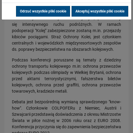
partnerzy z Ukrainy przygotowują kolejne obiekty w Kijowie,
Lwowie, Doniecku i w Charkowie.
Odrzuć wszystkie pliki cookie
Akceptuj wszystkie pliki cookie
28.07.2026
Na niełatwym do ochrony terenie kolejowym, spodziewamy
Bydgoszcz Fordon po zmianach. Nowe perony, większa
się intensywnego ruchu podróżnych. W ramach
przepustowość i kolejny…
podoperacji "Kolej" zabezpieczone zostaną m.in. przejazdy
PRZECZYTAJ
kibiców pociągami. Straż Ochrony Kolei, jest członkiem
centralnych i wojewódzkich międzyresortowych zespołów
ds. poprawy bezpieczeństwa na obszarach kolejowych.
Podczas konferencji poruszane są tematy z dziedziny
ochrony transportu kolejowego m.in: ochrona przewozów
kolejowych podczas olimpiady w Wielkiej Brytanii, ochrona
przed aktami terrorystycznymi, fałszerstwa biletów
kolejowych, ochrona przed graffiti, ochrona przewozów
towarowych, kradzieże metali.
23.07.2026
Nowe perony, windy i szybsze pociągi. Polskie Linie Kolejowe S.A.
Debata jest bezpośrednią wymianą sprawdzonego "know-
pokazują…
how". Członkowie COLPOFERu z Niemiec, Austrii i
PRZECZYTAJ
Szwajcarii przedstawią doświadczenia z okresu Mistrzostw
Świata w piłce nożnej w 2006 roku oraz z EURO 2008.
Konferencja przyczynia się do zapewnienia bezpieczeństwa