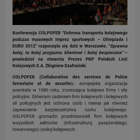
Konferencja COLPOFER "Ochrona transportu kolejowego
podczas masowych imprez sportowych – Olimpiada i
EURO 2012" rozpoczęła się dziś w Warszawie. "
Sprawna
03.08.2026
kolej, to kolej przyjazna klientowi i kolej bezpieczna"
–
Dzięki KPO kolej zmieniła Limanową
powiedział na otwarciu Prezes PKP Polskich Linii
PRZECZYTAJ
Kolejowych S.A. Zbigniew Szafrański.
COLPOFER (Collaboration des services de Police
ferroviaire et de securite).
- europejska organizacja
powstała w 1980 roku, zrzeszająca kolejowe firmy i siły
policyjne. Głównym zadaniem firm kolejowych i kolejowych
sił policyjnych jest ochrona osób i mienia jak również
zapewnienie bezpieczeństwa ruchu kolejowego.
COLPOFER gromadzi przedstawicieli firm kolejowych
wszystkich sektorów (infrastruktury, pasażerskiego,
31.07.2026
towarowego) i policji kolejowych.
Dobre zmiany dla mieszkańców Katowic. Gotowy jest ważny wiadukt
drogowy