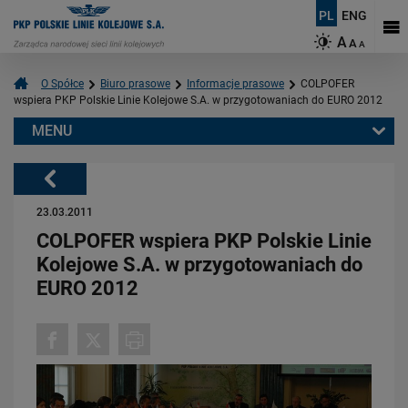
PL
ENG
A
A
A
O Spółce
Biuro prasowe
Informacje prasowe
COLPOFER
wspiera PKP Polskie Linie Kolejowe S.A. w przygotowaniach do EURO 2012
MENU
Warto przeczytać również:
Powrót
23.03.2011
COLPOFER wspiera PKP Polskie Linie
Kolejowe S.A. w przygotowaniach do
EURO 2012
06.08.2026
Budujemy nowoczesną kolej na Kaszubach [FOTOGALERIA]
PRZECZYTAJ