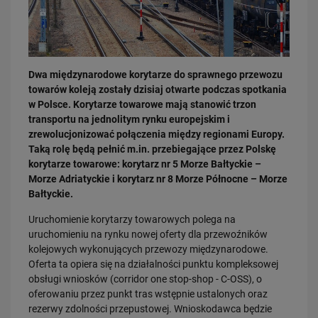
Dwa międzynarodowe korytarze do sprawnego przewozu
towarów koleją zostały dzisiaj otwarte podczas spotkania
w Polsce. Korytarze towarowe mają stanowić trzon
03.08.2026
transportu na jednolitym rynku europejskim i
Dzięki KPO kolej zmieniła Limanową
zrewolucjonizować połączenia między regionami Europy.
PRZECZYTAJ
Taką rolę będą pełnić m.in. przebiegające przez Polskę
korytarze towarowe: korytarz nr 5 Morze Bałtyckie –
Morze Adriatyckie i korytarz nr 8 Morze Północne – Morze
Bałtyckie.
Uruchomienie korytarzy towarowych polega na
uruchomieniu na rynku nowej oferty dla przewoźników
kolejowych wykonujących przewozy międzynarodowe.
Oferta ta opiera się na działalności punktu kompleksowej
obsługi wniosków (corridor one stop-shop - C-OSS), o
31.07.2026
oferowaniu przez punkt tras wstępnie ustalonych oraz
Dobre zmiany dla mieszkańców Katowic. Gotowy jest ważny wiadukt
rezerwy zdolności przepustowej. Wnioskodawca będzie
drogowy