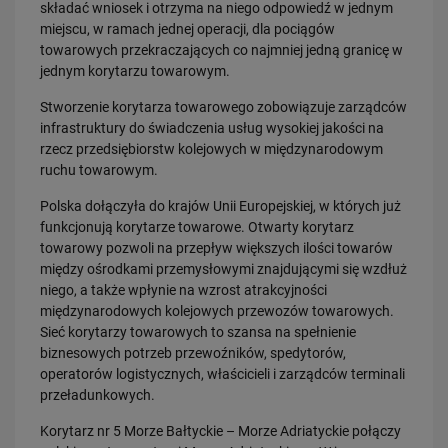
składać wniosek i otrzyma na niego odpowiedź w jednym
PRZECZYTAJ
miejscu, w ramach jednej operacji, dla pociągów
towarowych przekraczających co najmniej jedną granicę w
jednym korytarzu towarowym.
Stworzenie korytarza towarowego zobowiązuje zarządców
infrastruktury do świadczenia usług wysokiej jakości na
rzecz przedsiębiorstw kolejowych w międzynarodowym
ruchu towarowym.
Polska dołączyła do krajów Unii Europejskiej, w których już
funkcjonują korytarze towarowe. Otwarty korytarz
30.07.2026
towarowy pozwoli na przepływ większych ilości towarów
Nowy wiadukt w Żorach otwarty. Bezpieczniejsze przejazdy,
sprawniejsza…
między ośrodkami przemysłowymi znajdującymi się wzdłuż
niego, a także wpłynie na wzrost atrakcyjności
PRZECZYTAJ
międzynarodowych kolejowych przewozów towarowych.
Sieć korytarzy towarowych to szansa na spełnienie
biznesowych potrzeb przewoźników, spedytorów,
operatorów logistycznych, właścicieli i zarządców terminali
przeładunkowych.
Korytarz nr 5 Morze Bałtyckie – Morze Adriatyckie połączy