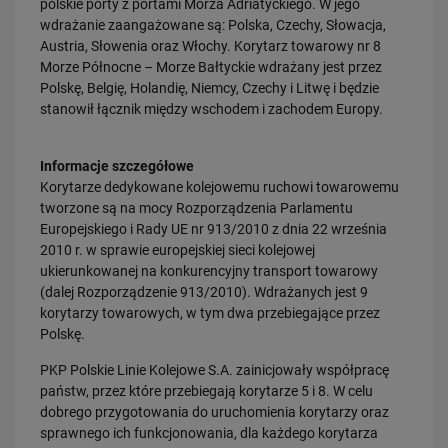
polskie porty z portami Morza Adriatyckiego. W jego
wdrażanie zaangażowane są: Polska, Czechy, Słowacja,
Austria, Słowenia oraz Włochy. Korytarz towarowy nr 8
28.07.2026
Morze Północne – Morze Bałtyckie wdrażany jest przez
Bydgoszcz Fordon po zmianach. Nowe perony, większa
przepustowość i kolejny…
Polskę, Belgię, Holandię, Niemcy, Czechy i Litwę i będzie
stanowił łącznik między wschodem i zachodem Europy.
PRZECZYTAJ
Informacje szczegółowe
Korytarze dedykowane kolejowemu ruchowi towarowemu
tworzone są na mocy Rozporządzenia Parlamentu
Europejskiego i Rady UE nr 913/2010 z dnia 22 września
2010 r. w sprawie europejskiej sieci kolejowej
ukierunkowanej na konkurencyjny transport towarowy
(dalej Rozporządzenie 913/2010). Wdrażanych jest 9
korytarzy towarowych, w tym dwa przebiegające przez
23.07.2026
Polskę.
Nowe perony, windy i szybsze pociągi. Polskie Linie Kolejowe S.A.
pokazują…
PKP Polskie Linie Kolejowe S.A. zainicjowały współpracę
PRZECZYTAJ
państw, przez które przebiegają korytarze 5 i 8. W celu
dobrego przygotowania do uruchomienia korytarzy oraz
sprawnego ich funkcjonowania, dla każdego korytarza