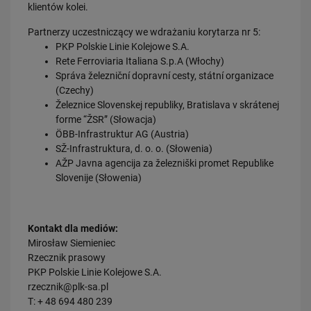
klientów kolei.
16.07.2026
Kolej wróci do Bytowa
Partnerzy uczestniczący we wdrażaniu korytarza nr 5:
PKP Polskie Linie Kolejowe S.A.
PRZECZYTAJ
Rete Ferroviaria Italiana S.p.A (Włochy)
Správa železniční dopravní cesty, státní organizace
Obserwuj nas
(Czechy)
Železnice Slovenskej republiky, Bratislava v skrátenej
forme “ŽSR” (Słowacja)
ÖBB-Infrastruktur AG (Austria)
SŽ-Infrastruktura, d. o. o. (Słowenia)
AŽP Javna agencija za železniški promet Republike
Slovenije (Słowenia)
Kontakt dla mediów:
Mirosław Siemieniec
Rzecznik prasowy
PKP Polskie Linie Kolejowe S.A.
rzecznik@plk-sa.pl
T: + 48 694 480 239