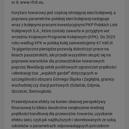
nr 8:
www.rfc8.eu.
Korytarz towarowy jest częścią istniejącej sieci kolejowej, a
poprawa parametrów polskiej sieci kolejowej następuje
wraz z kolejnymi pracami inwestycyjnymi PKP Polskich Linii
Kolejowych S.A., które zostały zawarte w przyjętym we
wrześniu Krajowym Programie Kolejowym (KPK). Do 2023
roku według KPK w polską kolej zainwestujemy 67 mld zł.
Te gigantyczne pieniądze pozwolą dokończyć prace na
liniach pasażerskich, ale przede wszystkim skupić się na
20.07.2026
poprawie warunków dla przewoźników towarowych
Dwie bezkolizyjne przeprawy przez tory zrewolucjonizują komunikację
poprzez likwidację setek punktowych ograniczeń prędkości
w Łodzi
i eliminację tzw. „wąskich gardeł” dotyczących w
PRZECZYTAJ
szczególności obszaru Górnego Śląska i Zagłębia, granicy
wschodniej czy stacji portowych (Gdańsk, Gdynia,
Szczecin, Świnoujście).
Przewidywane efekty na koniec obecnej perspektywy
finansowej to blisko dwukrotne zwiększenie średniej
prędkości handlowej dla przewozów towarów, uzyskanie
efektu sieci, czyli jak najdłuższych i skorelowanych ze sobą
odcinków o parametrach odpowiadających potrzebom