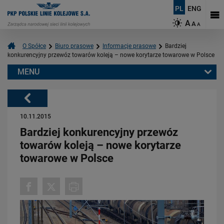
PL
ENG
A
A
A
O Spółce
Biuro prasowe
Informacje prasowe
Bardziej
konkurencyjny przewóz towarów koleją – nowe korytarze towarowe w Polsce
MENU
Warto przeczytać również:
Powrót
10.11.2015
Bardziej konkurencyjny przewóz
towarów koleją – nowe korytarze
towarowe w Polsce
06.08.2026
Budujemy nowoczesną kolej na Kaszubach [FOTOGALERIA]
PRZECZYTAJ