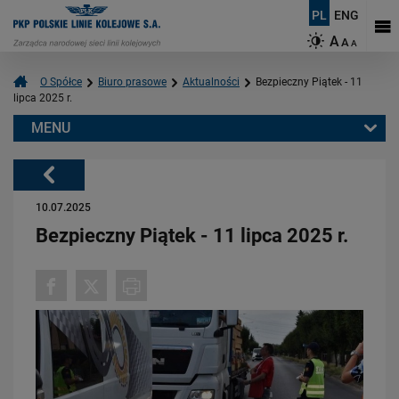
PL
ENG
A
A
A
O Spółce
Biuro prasowe
Aktualności
Bezpieczny Piątek - 11
lipca 2025 r.
MENU
Warto przeczytać również:
Powrót
10.07.2025
Bezpieczny Piątek - 11 lipca 2025 r.
08.07.2026
Pociąg przejechał, a czerwone światło nadal miga. Dlaczego trzeba
czekać?
PRZECZYTAJ