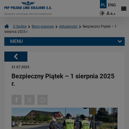
PL
ENG
A
A
A
O Spółce
Biuro prasowe
Aktualności
Bezpieczny Piątek – 1
sierpnia 2025 r.
MENU
Warto przeczytać również:
Powrót
31.07.2025
Bezpieczny Piątek – 1 sierpnia 2025
r.
08.07.2026
Pociąg przejechał, a czerwone światło nadal miga. Dlaczego trzeba
czekać?
PRZECZYTAJ