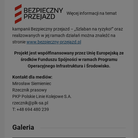
Konkurs „To się zdarzyło naprawdę”
PRZECZYTAJ
Więcej informacji na temat
Obserwuj nas
kampanii Bezpieczny przejazd – „Szlaban na ryzyko!” oraz
realizowanych w jej ramach działań można znaleźć na
stronie
www.bezpieczny-przejazd.pl
Projekt jest współfinansowany przez Unię Europejską ze
środków Funduszu Spójności w ramach Programu
Operacyjnego Infrastruktura i Środowisko.
Kontakt dla mediów:
Mirosław Siemieniec
Rzecznik prasowy
PKP Polskie Linie Kolejowe S.A.
rzecznik@plk-sa.pl
T: +48 694 480 239
Galeria