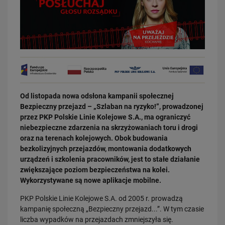
Od listopada nowa odsłona kampanii społecznej
30.06.2026
Bezpieczny przejazd – „Szlaban na ryzyko!”, prowadzonej
Wakacje zaczynają się od bezpiecznej drogi. O czym pamiętać przy…
przez PKP Polskie Linie Kolejowe S.A., ma ograniczyć
PRZECZYTAJ
niebezpieczne zdarzenia na skrzyżowaniach toru i drogi
oraz na terenach kolejowych. Obok budowania
bezkolizyjnych przejazdów, montowania dodatkowych
urządzeń i szkolenia pracowników, jest to stałe działanie
zwiększające poziom bezpieczeństwa na kolei.
Wykorzystywane są nowe aplikacje mobilne.
PKP Polskie Linie Kolejowe S.A. od 2005 r. prowadzą
kampanię społeczną „Bezpieczny przejazd...”. W tym czasie
liczba wypadków na przejazdach zmniejszyła się.
25.06.2026