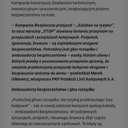
Kampania towarzyszy działaniom technicznym,
“Bezpieczny Piątek” wraca na przejazdy. Ruszają wakacyjne działania
inwestycyjnym i pracowniczym, zwiększającym poziom
akcji w…
bezpieczeństwa na kolei.
PRZECZYTAJ
–
Kampania Bezpieczny przejazd – „Szlaban na ryzyko!”,
to nasz wyraźny „STOP” stawiany łamaniu przepisów na
przejazdach i przejściach kolejowych. Pośpiech,
ignorancja, brawura – są największymi wrogami
bezpieczeństwa. Potrzebny jest głos rozsądku i
ambasadorzy bezpieczeństwa – osoby, którym ufamy i
których prośby o poszanowanie przepisów sprawią, że
uważnie przekroczymy przejazdy kolejowo-drogowe i
bezpiecznie wrócimy do domu
– powiedział Marek
30.04.2026
Olkiewicz, wiceprezes PKP Polskich Linii Kolejowych S.A.
Majówka na drodze? Posłuchaj głosu rozsądku zanim będzie za późno
PRZECZYTAJ
Ambasadorzy bezpieczeństwa i głos rozsądku
„Posłuchaj głosu rozsądku, nie ryzykuj przekraczając tory
kolejowe!” – tak w nowej odsłonie kampanii apelują kobiety
– Ambasadorki Bezpieczeństwa. W codziennych
sytuacjach, pośpiech, nieuwaga, brawura zbyt często
skłaniają do nierozważnych zachowań. Te błędy są