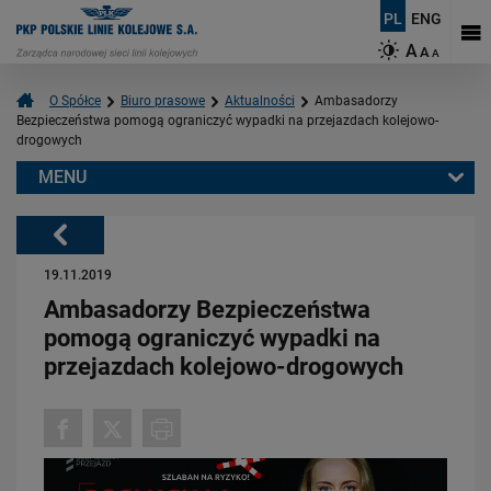
PL
ENG
A
A
A
O Spółce
Biuro prasowe
Aktualności
Ambasadorzy
Bezpieczeństwa pomogą ograniczyć wypadki na przejazdach kolejowo-
drogowych
MENU
Warto przeczytać również:
Powrót
19.11.2019
Ambasadorzy Bezpieczeństwa
pomogą ograniczyć wypadki na
przejazdach kolejowo-drogowych
08.07.2026
Pociąg przejechał, a czerwone światło nadal miga. Dlaczego trzeba
czekać?
PRZECZYTAJ