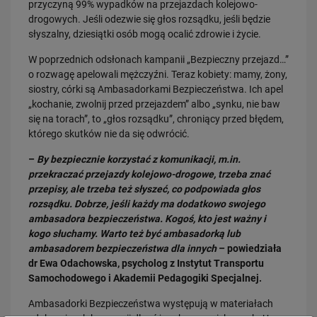
przyczyną 99% wypadków na przejazdach kolejowo-
drogowych. Jeśli odezwie się głos rozsądku, jeśli będzie
słyszalny, dziesiątki osób mogą ocalić zdrowie i życie.
20.04.2026
W poprzednich odsłonach kampanii „Bezpieczny przejazd…”
Pośpiech kosztuje. Czasem więcej, niż myślisz
o rozwagę apelowali mężczyźni. Teraz kobiety: mamy, żony,
PRZECZYTAJ
siostry, córki są Ambasadorkami Bezpieczeństwa. Ich apel
„kochanie, zwolnij przed przejazdem” albo „synku, nie baw
się na torach”, to „głos rozsądku”, chroniący przed błędem,
którego skutków nie da się odwrócić.
–
By bezpiecznie korzystać z komunikacji, m.in.
przekraczać przejazdy kolejowo-drogowe, trzeba znać
przepisy, ale trzeba też słyszeć, co podpowiada głos
rozsądku. Dobrze, jeśli każdy ma dodatkowo swojego
ambasadora bezpieczeństwa. Kogoś, kto jest ważny i
10.04.2026
kogo słuchamy. Warto też być ambasadorką lub
Efekt „tłumu” na przejazdach – kiedy inni kierowcy przejmują kontrolę
ambasadorem bezpieczeństwa dla innych
– powiedziała
nad…
dr Ewa Odachowska, psycholog z Instytut Transportu
PRZECZYTAJ
Samochodowego i Akademii Pedagogiki Specjalnej.
Ambasadorki Bezpieczeństwa występują w materiałach