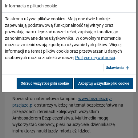
edukacyjnych kampanii dla różnych grup wiekowych. Uczą
Informacja o plikach cookie
zasad bezpieczeństwa na terenach kolejowych. W spotach
telewizyjnych i radiowych apele Ambasadorek
Ta strona używa plików cookies. Mają one dwie funkcje:
Bezpieczeństwa przypominają o zachowaniu przepisów,
zapewniają podstawową funkcjonalność tej witryny oraz
rozważnym postępowaniu na przejściach i przejazdach
pozwalają nam ulepszać nasze treści, zapisując i analizując
kolejowo-drogowych.
zanonimizowane dane użytkownika. W dowolnym momencie
19.03.2026
Wirtualny przejazd dla realnego bezpieczeństwa
możesz zmienić swoją zgodę na używanie tych plików. Więcej
Przejazd kolejowo-drogowy to szczególny rodzaj skrzyżowania
informacji na temat plików cookie oraz przetwarzaniu danych
Dwie nowe, specjalne aplikacje mobilne uruchomiły PKP
PRZECZYTAJ
osobowych można znaleźć w naszej
Polityce prywatności
.
Polskie Linie Kolejowe S.A. Za pomocą jednej można m.in.
Ustawienia
zgłosić usterki na przejazdach kolejowo-drogowych. Druga,
„Bezpieczny przejazd VR”, dedykowana jest szczególnie
młodszym odbiorcom i pozwala uczyć się na wirtualnym
Odrzuć wszystkie pliki cookie
Akceptuj wszystkie pliki cookie
przejeździe.
Nowa stron internetowa kampanii
www.bezpieczny-
przejazd.pl
dostarczy wiedzę na temat bezpieczeństwa na
przejazdach i terenach kolejowych wszystkim
Ambasadorom Bezpieczeństwa. Multimedia mogą
13.03.2026
wykorzystać kierowcy, piesi, nauczyciele, dziennikarze,
Zatrzymałeś się… ale za blisko
instruktorzy nauki jazdy, młodzież i dzieci.
PRZECZYTAJ