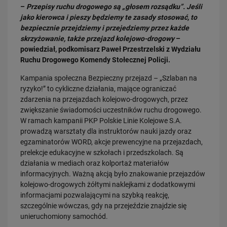
–
Przepisy ruchu drogowego są „głosem rozsądku”. Jeśli
jako kierowca i pieszy będziemy te zasady stosować, to
bezpiecznie przejdziemy i przejedziemy przez każde
skrzyżowanie, także przejazd kolejowo-drogowy
–
powiedział, podkomisarz Paweł Przestrzelski z Wydziału
Ruchu Drogowego Komendy Stołecznej Policji.
Kampania społeczna Bezpieczny przejazd – „Szlaban na
ryzyko!” to cykliczne działania, mające ograniczać
26.02.2026
zdarzenia na przejazdach kolejowo-drogowych, przez
Rutyna zna drogę. Bezpieczeństwo zna zasady
zwiększanie świadomości uczestników ruchu drogowego.
W ramach kampanii PKP Polskie Linie Kolejowe S.A.
PRZECZYTAJ
prowadzą warsztaty dla instruktorów nauki jazdy oraz
egzaminatorów WORD, akcje prewencyjne na przejazdach,
prelekcje edukacyjne w szkołach i przedszkolach. Są
działania w mediach oraz kolportaż materiałów
informacyjnych. Ważną akcją było znakowanie przejazdów
kolejowo-drogowych żółtymi naklejkami z dodatkowymi
informacjami pozwalającymi na szybką reakcję,
szczególnie wówczas, gdy na przejeździe znajdzie się
unieruchomiony samochód.
19.01.2026