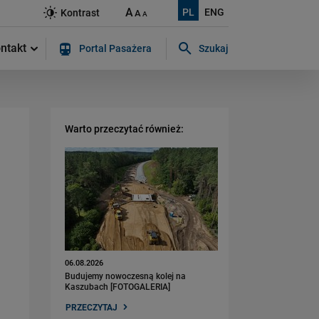
A
PL
ENG
Kontrast
A
A
ntakt
Portal Pasażera
Szukaj
Szukaj w serwisie...
Warto przeczytać również:
06.08.2026
Budujemy nowoczesną kolej na
Kaszubach [FOTOGALERIA]
PRZECZYTAJ