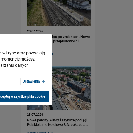
28.07.2026
Bydgoszcz Fordon po zmianach. Nowe
perony, większa przepustowość i
kolejny…
j witryny oraz pozwalają
PRZECZYTAJ
ym momencie możesz
twarzaniu danych
Ustawienia
ceptuj wszystkie pliki cookie
23.07.2026
Nowe perony, windy i szybsze pociągi.
Polskie Linie Kolejowe S.A. pokazują…