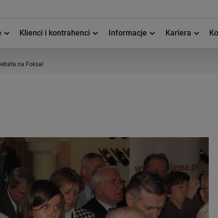
e
Klienci i kontrahenci
Informacje
Kariera
Ko
ebata na Foksal