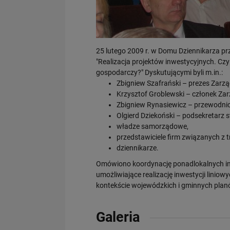
25 lutego 2009 r. w Domu Dziennikarza prz
"Realizacja projektów inwestycyjnych. Cz
gospodarczy?" Dyskutującymi byli m.in.:
Zbigniew Szafrański – prezes Zarzą
Krzysztof Groblewski – członek Zar
Zbigniew Rynasiewicz – przewodnicz
Olgierd Dziekoński – podsekretarz s
władze samorządowe,
przedstawiciele firm związanych z 
dziennikarze.
Omówiono koordynację ponadlokalnych inwe
umożliwiające realizację inwestycji lini
kontekście wojewódzkich i gminnych pla
Galeria