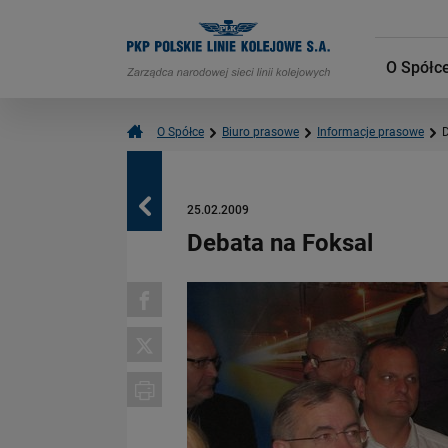
O Spółc
O Spółce
Biuro prasowe
Informacje prasowe
D
Powrót
25.02.2009
Debata na Foksal