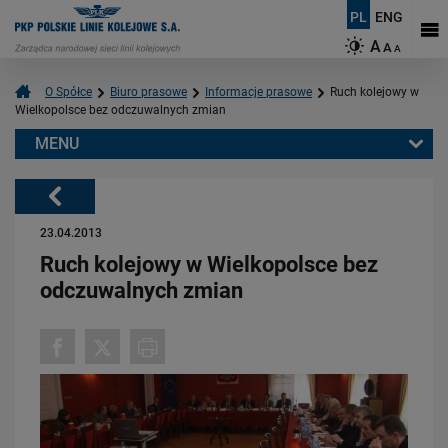
PL
ENG
A
A
A
O Spółce
Biuro prasowe
Informacje prasowe
Ruch kolejowy w
Wielkopolsce bez odczuwalnych zmian
MENU
Warto przeczytać również:
Powrót
23.04.2013
Ruch kolejowy w Wielkopolsce bez
odczuwalnych zmian
06.08.2026
Budujemy nowoczesną kolej na Kaszubach [FOTOGALERIA]
PRZECZYTAJ