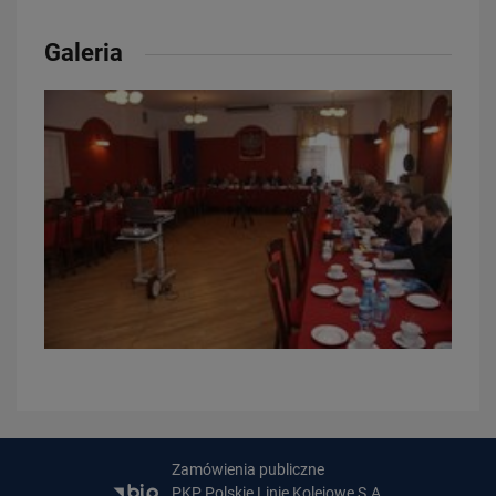
Galeria
23.07.2026
Wróci ruch pasażerski między Skierniewicami a Czachówkiem - jest
umowa na…
PRZECZYTAJ
21.07.2026
PLK SA, Politechnika Białostocka i Instytut Kolejnictwa łączą siły dla…
Zamówienia publiczne
PKP Polskie Linie Kolejowe S.A.
PRZECZYTAJ