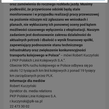
oraz zamówienia do rocznego rozkładu jazdy. Musimy
podkreślić, że przywrócone odcinki będą stale
28.07.2026
monitorowane i w przypadku realizacji pracy przewozowej
Bydgoszcz Fordon po zmianach. Nowe perony, większa
na poziomie niższym niż zgłaszano we wnioskach i
przepustowość i kolejny…
planach, nie wykluczamy ich ponownej oceny pod kątem
PRZECZYTAJ
możliwości czasowego wyłączenia z eksploatacji. Naszym
zadaniem jest dostosowanie zakresu działalności do
aktualnych potrzeb i dbałość o wynik finansowy spółki,
zapewniający podnoszenie stanu technicznego
infrastruktury oraz zwiększenie konkurencyjności
transportu kolejowego w Polsce"
– mówi Robert Kuczyński
z PKP Polskich Linii Kolejowych S.A.”.
Obecnie 90% ruchu kolejowego w Polsce odbywa się po
około 12 tysiącach km linii kolejowych z ponad 19 tysięcy
km zarządzanych przez PLK.
23.07.2026
Informacje dla mediów
Nowe perony, windy i szybsze pociągi. Polskie Linie Kolejowe S.A.
pokazują…
Robert Kuczyński
Dyrektor ds. media relations
PRZECZYTAJ
PKP Polskie Linie Kolejowe S.A.
r.kuczynski@plk-sa.pl
22 473 30 02