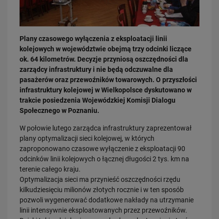
Plany czasowego wyłączenia z eksploatacji linii
kolejowych w województwie obejmą trzy odcinki liczące
ok. 64 kilometrów. Decyzje przyniosą oszczędności dla
zarządcy infrastruktury i nie będą odczuwalne dla
03.08.2026
pasażerów oraz przewoźników towarowych. O przyszłości
Dzięki KPO kolej zmieniła Limanową
infrastruktury kolejowej w Wielkopolsce dyskutowano w
trakcie posiedzenia Wojewódzkiej Komisji Dialogu
PRZECZYTAJ
Społecznego w Poznaniu.
W połowie lutego zarządca infrastruktury zaprezentował
plany optymalizacji sieci kolejowej, w których
zaproponowano czasowe wyłączenie z eksploatacji 90
odcinków linii kolejowych o łącznej długości 2 tys. km na
terenie całego kraju.
Optymalizacja sieci ma przynieść oszczędności rzędu
kilkudziesięciu milionów złotych rocznie i w ten sposób
pozwoli wygenerować dodatkowe nakłady na utrzymanie
31.07.2026
linii intensywnie eksploatowanych przez przewoźników.
Dobre zmiany dla mieszkańców Katowic. Gotowy jest ważny wiadukt
drogowy