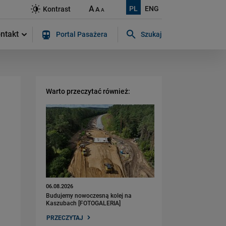
A
PL
ENG
Kontrast
A
A
ntakt
Portal Pasażera
Szukaj
Szukaj w serwisie...
Warto przeczytać również:
06.08.2026
Budujemy nowoczesną kolej na
Kaszubach [FOTOGALERIA]
PRZECZYTAJ