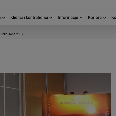
e
Klienci i kontrahenci
Informacje
Kariera
Ko
ublicTrans 2007