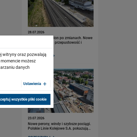
28.07.2026
Bydgoszcz Fordon po zmianach. Nowe
perony, większa przepustowość i
kolejny…
j witryny oraz pozwalają
PRZECZYTAJ
ym momencie możesz
twarzaniu danych
Ustawienia
ceptuj wszystkie pliki cookie
23.07.2026
Nowe perony, windy i szybsze pociągi.
Polskie Linie Kolejowe S.A. pokazują…