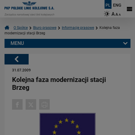
PL
ENG
A
A
A
O Spółce
Biuro prasowe
Informacje prasowe
Kolejna faza
modernizacji stacji Brzeg
MENU
Warto przeczytać również:
Powrót
31.07.2009
Kolejna faza modernizacji stacji
Brzeg
06.08.2026
Budujemy nowoczesną kolej na Kaszubach [FOTOGALERIA]
PRZECZYTAJ