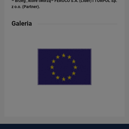
– Brzeg , które tworzą– FEROCO S.A. (Lider) i TORPOL Sp.
z o.o. (Partner).
28.07.2026
Bydgoszcz Fordon po zmianach. Nowe perony, większa
Galeria
przepustowość i kolejny…
PRZECZYTAJ
23.07.2026
Nowe perony, windy i szybsze pociągi. Polskie Linie Kolejowe S.A.
pokazują…
PRZECZYTAJ