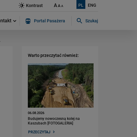
A
PL
ENG
Kontrast
A
A
ntakt
Portal Pasażera
Szukaj
Szukaj w serwisie...
.
Warto przeczytać również:
06.08.2026
Budujemy nowoczesną kolej na
Kaszubach [FOTOGALERIA]
PRZECZYTAJ