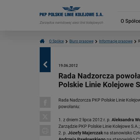
O Spółc
O Spółce
Biuro prasowe
Informacje prasowe
R
Powrót
19.06.2012
Rada Nadzorcza powoła
Polskie Linie Kolejowe S
Rada Nadzorcza PKP Polskie Linie Kolejowe
powołaniu:
1. z dniem 2 lipca 2012 r. p.
Aleksandra W
Zarządzie PKP Polskie Linie Kolejowe S.A.;
2. p.
Józefy Majerczak
na stanowisko Czło
Andrzeja Pawłowskiego
na stanowisko Cz