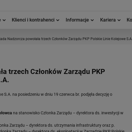
e
Klienci i kontrahenci
Informacje
Kariera
Ko
ada Nadzorcza powołała trzech Członków Zarządu PKP Polskie Linie Kolejowe S.A
ła trzech Członków Zarządu PKP
.A.
 S.A. na posiedzeniu w dniu 19 czerwca br. podjęła decyzję o
ołowca
na stanowisko Członka Zarządu – dyrektora ds. inwestycji w
nka Zarządu – dyrektora ds. utrzymania infrastruktury oraz p.
łonka Zarządu – dyrektora ds. eksploatacji w Zarządzie PKP Polskie