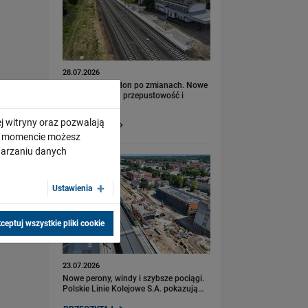
28.07.2026
Bydgoszcz Fordon po zmianach. Nowe
perony, większa przepustowość i
kolejny…
j witryny oraz pozwalają
PRZECZYTAJ
ym momencie możesz
twarzaniu danych
Ustawienia
ceptuj wszystkie pliki cookie
23.07.2026
Nowe perony, windy i szybsze pociągi.
Polskie Linie Kolejowe S.A. pokazują…