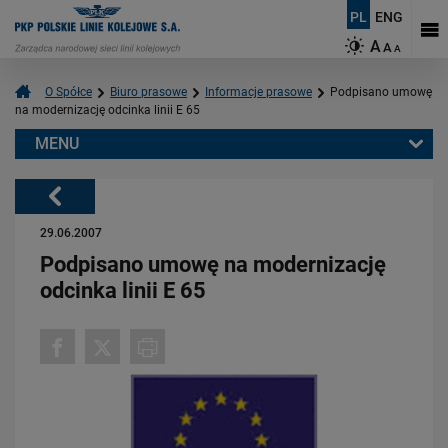
PL
ENG
A
A
A
O Spółce
Biuro prasowe
Informacje prasowe
Podpisano umowę
na modernizację odcinka linii E 65
MENU
Warto przeczytać również:
Powrót
29.06.2007
Podpisano umowę na modernizację
odcinka linii E 65
06.08.2026
Budujemy nowoczesną kolej na Kaszubach [FOTOGALERIA]
PRZECZYTAJ