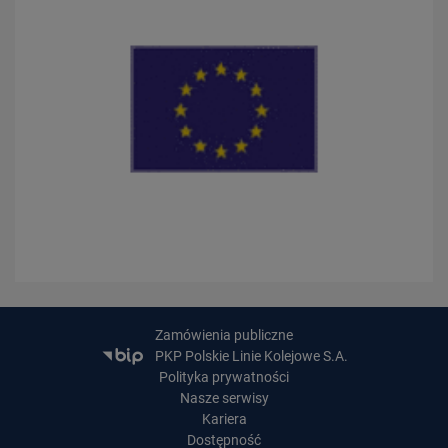
28.07.2026
Bydgoszcz Fordon po zmianach. Nowe perony, większa
przepustowość i kolejny…
PRZECZYTAJ
23.07.2026
Nowe perony, windy i szybsze pociągi. Polskie Linie Kolejowe S.A.
Zamówienia publiczne
pokazują…
PKP Polskie Linie Kolejowe S.A.
Polityka prywatności
PRZECZYTAJ
Nasze serwisy
Kariera
Dostępność