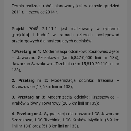
Termin realizacji robót planowany jest w okresie grudzień
2011 r. – czerwiec 2014 r.
16.07.2026
Kolej wróci do Bytowa
Projekt POiIŚ 7.1-11.1 jest realizowany w systemie
PRZECZYTAJ
„projektuj i buduj” w ramach czterech postępowań
przetargowych dla następujących odcinków:
Obserwuj nas
1.
Przetarg nr 1:
Modernizacja odcinków: Sosnowiec Jęzor
– Jaworzno Szczakowa (km 6,847-0,000 linii nr 134);
Jaworzno Szczakowa –Trzebinia (km 15,810-29,110 linii nr
133),
2. Przetarg nr 2:
Modernizacja odcinka: Trzebinia –
Krzeszowice (17,6 km linii nr 133);
3. Przetarg nr 3:
Modernizacja odcinka: Krzeszowice –
Kraków Główny Towarowy (20,5 km linii nr 133);
4. Przetarg nr 4:
Sygnalizacja dla obszaru: LCS Jaworzno
Szczakowa, LCS Trzebinia, LCS Kraków Mydlniki (6,9 km
linii nr 134) oraz (51,8 km linii nr 133).