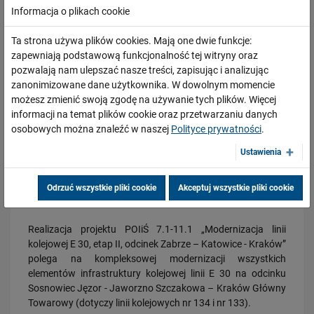
PLK SA, Politechnika Białostocka i Instytut Kolejnictwa łączą siły dla…
akustycznych.
Informacja o plikach cookie
PRZECZYTAJ
Ta strona używa plików cookies. Mają one dwie funkcje:
Wartość umowy dla
kontraktu nr 3
wynosi
295 634 300,00
zapewniają podstawową funkcjonalność tej witryny oraz
PLN netto (360 673 846,00 PLN brutto)
, a wykonawcą
pozwalają nam ulepszać nasze treści, zapisując i analizując
robót wyłonionym w przetargu nieograniczonym będzie
zanonimizowane dane użytkownika. W dowolnym momencie
konsorcjum firm:
możesz zmienić swoją zgodę na używanie tych plików. Więcej
informacji na temat plików cookie oraz przetwarzaniu danych
Przedsiębiorstwo Napraw Infrastruktury Sp. z o.o.
osobowych można znaleźć w naszej
Polityce prywatności
.
(Lider Konsorcjum)
Ustawienia
PKP Energetyka S.A.
Pomorskie Przedsiębiorstwo Mechaniczno – Torowe
20.07.2026
Dwie bezkolizyjne przeprawy przez tory zrewolucjonizują komunikację
Sp. z o.o. w Gdańsku
Odrzuć wszystkie pliki cookie
Akceptuj wszystkie pliki cookie
w Łodzi
PRZECZYTAJ
Realizacja projektu POIiŚ 7.1-11.1 „Modernizacja linii
kolejowej E 30, etap II, odcinek Zabrze – Katowice - Kraków”
polega na kompleksowej modernizacji wszystkich
elementów infrastruktury kolejowej linii E 30 na odcinku
Sosnowiec Jęzor - Jaworzno Szczakowa – Kraków Główny
Towarowy (dotyczy linii kolejowych nr 134 i nr 133).