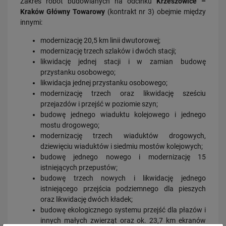
Zakres robót budowlanych na odcinku
Krzeszowice –
Kraków Główny Towarowy
(kontrakt nr 3) obejmie między
innymi:
modernizację 20,5 km linii dwutorowej;
modernizację trzech szlaków i dwóch stacji;
likwidację jednej stacji i w zamian budowę
przystanku osobowego;
likwidacja jednej przystanku osobowego;
23.07.2026
modernizację trzech oraz likwidację sześciu
Wróci ruch pasażerski między Skierniewicami a Czachówkiem - jest
umowa na…
przejazdów i przejść w poziomie szyn;
budowę jednego wiaduktu kolejowego i jednego
PRZECZYTAJ
mostu drogowego;
modernizację trzech wiaduktów drogowych,
dziewięciu wiaduktów i siedmiu mostów kolejowych;
budowę jednego nowego i modernizację 15
istniejących przepustów;
budowę trzech nowych i likwidację jednego
istniejącego przejścia podziemnego dla pieszych
oraz likwidację dwóch kładek;
budowę ekologicznego systemu przejść dla płazów i
21.07.2026
innych małych zwierząt oraz ok. 23,7 km ekranów