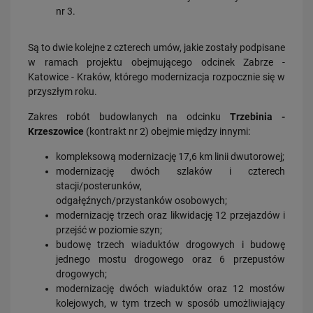
31.07.2026
nr 3.
Dobre zmiany dla mieszkańców Katowic. Gotowy jest ważny wiadukt
drogowy
PRZECZYTAJ
Są to dwie kolejne z czterech umów, jakie zostały podpisane
w ramach projektu obejmującego odcinek Zabrze -
Katowice - Kraków, którego modernizacja rozpocznie się w
przyszłym roku.
Zakres robót budowlanych na odcinku
Trzebinia -
Krzeszowice
(kontrakt nr 2) obejmie między innymi:
kompleksową modernizację 17,6 km linii dwutorowej;
modernizację dwóch szlaków i czterech
stacji/posterunków,
30.07.2026
Nowy wiadukt w Żorach otwarty. Bezpieczniejsze przejazdy,
odgałęźnych/przystanków osobowych;
sprawniejsza…
modernizację trzech oraz likwidację 12 przejazdów i
przejść w poziomie szyn;
PRZECZYTAJ
budowę trzech wiaduktów drogowych i budowę
jednego mostu drogowego oraz 6 przepustów
drogowych;
modernizację dwóch wiaduktów oraz 12 mostów
kolejowych, w tym trzech w sposób umożliwiający