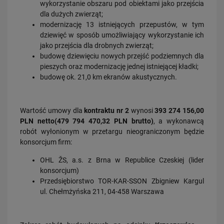
wykorzystanie obszaru pod obiektami jako przejścia
dla dużych zwierząt;
modernizację 13 istniejących przepustów, w tym
dziewięć w sposób umożliwiający wykorzystanie ich
28.07.2026
jako przejścia dla drobnych zwierząt;
Bydgoszcz Fordon po zmianach. Nowe perony, większa
budowę dziewięciu nowych przejść podziemnych dla
przepustowość i kolejny…
pieszych oraz modernizację jednej istniejącej kładki;
PRZECZYTAJ
budowę ok. 21,0 km ekranów akustycznych.
Wartość umowy dla
kontraktu nr 2
wynosi
393 274 156,00
PLN netto
(479 794 470,32 PLN brutto)
, a wykonawcą
robót wyłonionym w przetargu nieograniczonym będzie
konsorcjum firm:
OHL ŽS, a.s. z Brna w Republice Czeskiej (lider
konsorcjum)
23.07.2026
Przedsiębiorstwo TOR-KAR-SSON Zbigniew Kargul
Nowe perony, windy i szybsze pociągi. Polskie Linie Kolejowe S.A.
ul. Chełmżyńska 211, 04-458 Warszawa
pokazują…
PRZECZYTAJ