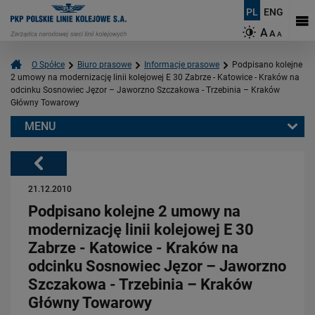
PL
ENG
A
A
A
O Spółce
Biuro prasowe
Informacje prasowe
Podpisano kolejne
2 umowy na modernizację linii kolejowej E 30 Zabrze - Katowice - Kraków na
odcinku Sosnowiec Jęzor – Jaworzno Szczakowa - Trzebinia – Kraków
Główny Towarowy
MENU
Warto przeczytać również:
Powrót
21.12.2010
Podpisano kolejne 2 umowy na
modernizację linii kolejowej E 30
Zabrze - Katowice - Kraków na
odcinku Sosnowiec Jęzor – Jaworzno
06.08.2026
Szczakowa - Trzebinia – Kraków
Budujemy nowoczesną kolej na Kaszubach [FOTOGALERIA]
Główny Towarowy
PRZECZYTAJ