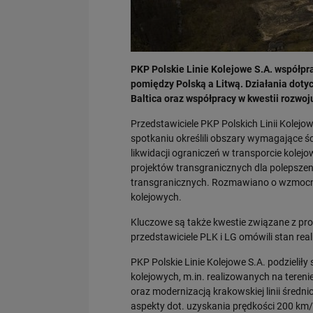
PKP Polskie Linie Kolejowe S.A. współpr
pomiędzy Polską a Litwą. Działania dotyc
Baltica oraz współpracy w kwestii rozwoj
Przedstawiciele PKP Polskich Linii Kolejow
spotkaniu określili obszary wymagające ś
likwidacji ograniczeń w transporcie kol
projektów transgranicznych dla polepsze
transgranicznych. Rozmawiano o wzmocnie
kolejowych.
Kluczowe są także kwestie związane z pr
przedstawiciele PLK i LG omówili stan real
PKP Polskie Linie Kolejowe S.A. podzieliły
kolejowych, m.in. realizowanych na tere
oraz modernizacją krakowskiej linii śred
aspekty dot. uzyskania prędkości 200 km/h 