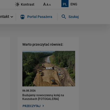
A
PL
ENG
Kontrast
A
A
ntakt
Portal Pasażera
Szukaj
Szukaj w serwisie...
Warto przeczytać również:
06.08.2026
Budujemy nowoczesną kolej na
Kaszubach [FOTOGALERIA]
PRZECZYTAJ