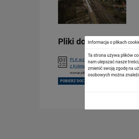
Pliki do pobrania
Informacja o plikach cooki
Ta strona używa plików co
PLK wzmacniają współpracę
nam ulepszać nasze treśc
z Kolejami Litewskimi
zmienić swoją zgodę na uż
rozmiar pliku: 56 KB
osobowych można znaleźć
POBIERZ DOCX