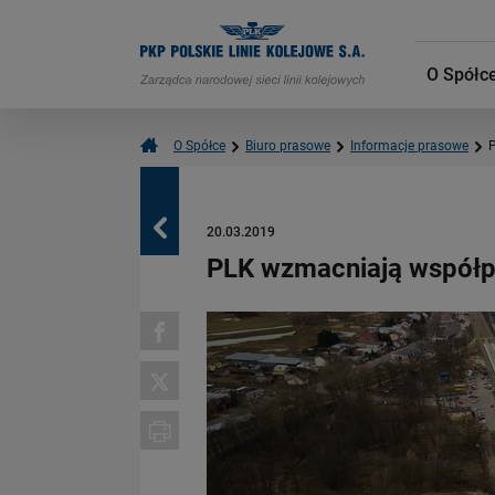
O Spółc
O Spółce
Biuro prasowe
Informacje prasowe
P
Powrót
20.03.2019
PLK wzmacniają współpr