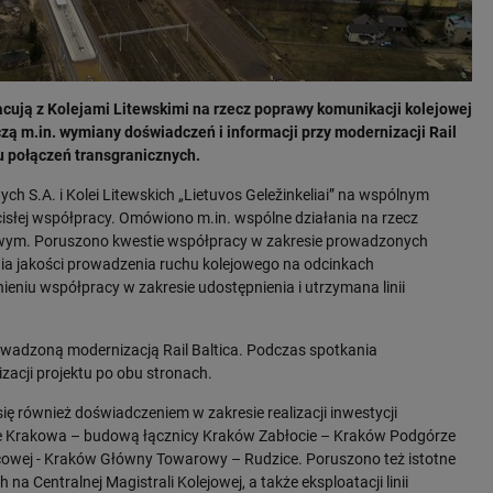
acują z Kolejami Litewskimi na rzecz poprawy komunikacji kolejowej
zą m.in. wymiany doświadczeń i informacji przy modernizacji Rail
u połączeń transgranicznych.
ych S.A. i Kolei Litewskich „Lietuvos Geležinkeliai” na wspólnym
cisłej współpracy. Omówiono m.in. wspólne działania na rzecz
ejowym. Poruszono kwestie współpracy w zakresie prowadzonych
nia jakości prowadzenia ruchu kolejowego na odcinkach
niu współpracy w zakresie udostępnienia i utrzymana linii
owadzoną modernizacją Rail Baltica. Podczas spotkania
izacji projektu po obu stronach.
 się również doświadczeniem w zakresie realizacji inwestycji
nie Krakowa – budową łącznicy Kraków Zabłocie – Kraków Podgórze
nicowej - Kraków Główny Towarowy – Rudzice. Poruszono też istotne
na Centralnej Magistrali Kolejowej, a także eksploatacji linii