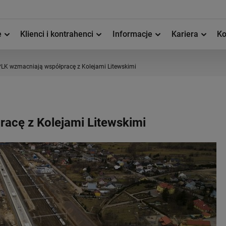
e
Klienci i kontrahenci
Informacje
Kariera
Ko
LK wzmacniają współpracę z Kolejami Litewskimi
acę z Kolejami Litewskimi