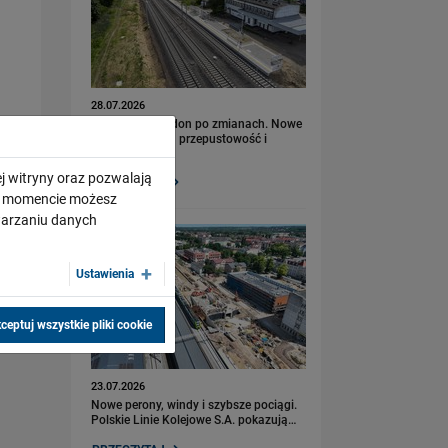
28.07.2026
Bydgoszcz Fordon po zmianach. Nowe
perony, większa przepustowość i
kolejny…
j witryny oraz pozwalają
PRZECZYTAJ
ym momencie możesz
twarzaniu danych
Ustawienia
ceptuj wszystkie pliki cookie
23.07.2026
Nowe perony, windy i szybsze pociągi.
Polskie Linie Kolejowe S.A. pokazują…