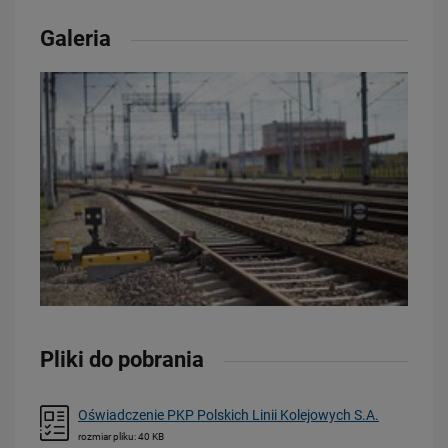
Galeria
21.07.2026
PLK SA, Politechnika Białostocka i Instytut Kolejnictwa łączą siły dla…
PRZECZYTAJ
Pliki do pobrania
20.07.2026
Oświadczenie PKP Polskich Linii Kolejowych S.A.
Dwie bezkolizyjne przeprawy przez tory zrewolucjonizują komunikację
w Łodzi
rozmiar pliku: 40 KB