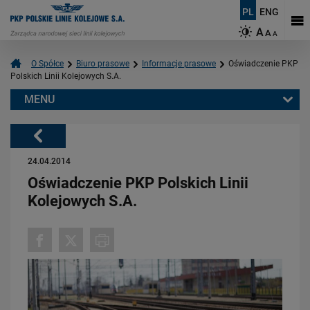
PL
ENG
A
A
A
O Spółce
Biuro prasowe
Informacje prasowe
Oświadczenie PKP
Polskich Linii Kolejowych S.A.
MENU
Warto przeczytać również:
Powrót
24.04.2014
Oświadczenie PKP Polskich Linii
Kolejowych S.A.
03.08.2026
Dzięki KPO kolej zmieniła Limanową
PRZECZYTAJ